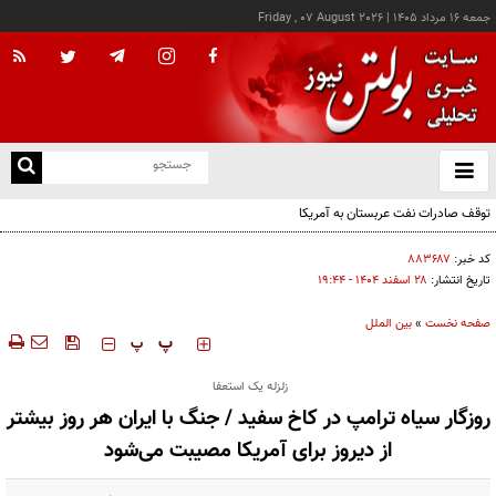
جمعه ۱۶ مرداد ۱۴۰۵
|
Friday , 07 August 2026
از
و
ته
توقف صادرات نفت عربستان به آمریکا
ن
نو
کد خبر:
۸۸۳۶۸۷
تاریخ انتشار:
۲۸ اسفند ۱۴۰۴ - ۱۹:۴۴
صفحه نخست
»
بین الملل
‍‍‍ پ
پ
زلزله یک استعفا
روزگار سیاه ترامپ در کاخ سفید / جنگ با ایران هر روز بیشتر
از دیروز برای آمریکا مصیبت می‌شود