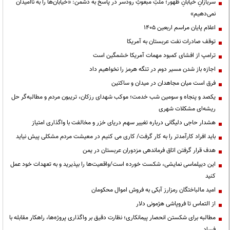
سربازانِ خیابانِ ظهور؛ ملتِ مبعوثِ رودسر در پاسخ به دشمن: «خیابان‌ها را به ناامیدان
نمی‌دهیم»
اعلام پایان مراسم اربعین ۱۴۰۵
توقف صادرات نفت عربستان به آمریکا
ترامپ از افشای کمبود مهمات آمریکا خشمگین است
اجازه باز شدن مسیر دوم در تنگه هرمز را نخواهیم داد
فرق است میان مجاهدان در میدان و ساکتین
یکصد و پنجاه و سومین شب خدمت؛ موکب شهدای رزکان، تریبون مردم و مطالبه‌گر حل
ریشه‌ای مشکلات شهری
هشدار حاجی دلیگانی درباره تغییر سهم دریای خزر و مخالفت با واگذاری امتیاز
باید افراد کارآمدتر را به کار گرفت/ کاری می کنیم در معیشت مردم مشکلی پیش نیاید
هدف قرار گرفتن اتاق‌ فرماندهی مزدوران عربستان در یمن
این دیپلماسی نمایشی، شکست خورده است/واقعیت‌ها را بپذیرید و به تعهدات خود عمل
کنید
امید مالباختگان رمزارز آبکی به فروش اموال محکومان
از التماس تا فروپاشی هژمونی دلار
مطالبه برای شکستن انحصار پیمانکاری؛ نظارت دقیق بر واگذاری پروژه‌ها، راهکار مقابله با
فساد