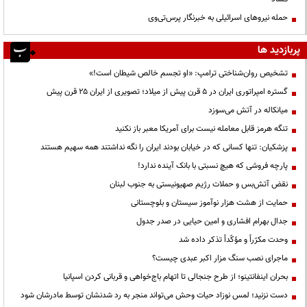
حمله نیروهای اسرائیلی به خبرنگار پرس‌تی‌وی
پربازدید ها
تشخیص روان‌شناختی ترامپ: «او تجسم خالص شیطان است!»
گستره امپراتوری ایران در ۵ قرن پیش از میلاد؛ تصویری از ایران ۲۵ قرن پیش
میانکاله در آتش می‌سوزد
تنگه هرمز قابل معامله نیست برای آمریکا معبر باز نکنید
پزشکیان: تنها کسانی که در خیابان بودند ایران را نگه نداشتند همه سهیم هستند
پارچه فروشی که هیچ نسبتی با بانک آینده ندارد!
نقض آتش‌بس و حملات رژیم صهیونیستی به جنوب لبنان
حمایت از هشت هزار نوآموز سیستان و بلوچستانی
جدال بهرام افشاری و امین حیایی در صدر جدول
وحدت مکرّراً و مؤکّداً تذکر داده شد
ماجرای نصب سنگ مزار اکبر عبدی چیست؟
بحران اینفانتینو؛ از طرح جنجالی تا اتهام باج‌خواهی و قربانی کردن اسپانیا
دست نزنید؛ لمس نوزاد حیات وحش می‌تواند منجر به رد شدنشان توسط مادرشان شود