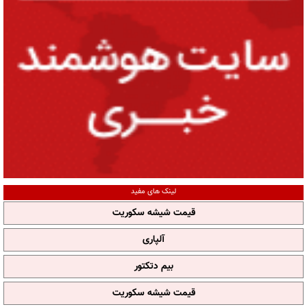
لینک های مفید
قیمت شیشه سکوریت
آلپاری
بیم دتکتور
قیمت شیشه سکوریت