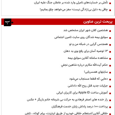
تأملی بر خسارت‌های نامرئی وارد شده بر عاملان جنگ علیه ایران
چاقی به دلیل بی‌ارادگی نیست؛ مغز می‌خواهد چاق بمانیم!
پربحث ترین عناوین
هشتمین کلان شهر ایران مشخص شد
سوابق بیمه شدگان روی سایت تامین اجتماعی
همجنس گرایی در شبکه من و تو
13 توصیه آسان برای رفع بوی بد دهان
مشاهده سامانه آنلاين سوابق بیمه
حكم آيت‌الله مكارم درباره شاهين نجفي
سایتهای همسریابی!
دعايي كه قطعا مستجاب مي‌شود
جزئیات جدید قتل روح الله داداشی
آموزش ساخت Apple ID برای کاربران ایرانی
راز خنده های اصغر فرهادی به حرکت بی شرمانه خانم بازیگر + عکس
پرداخت ۱۰۰ درصد پاداش پایان خدمت فرهنگیان
خلافی آنلاین/استعلام خلافی خودرو از طریق اینترنت، پیام کوتاه ، تلفن