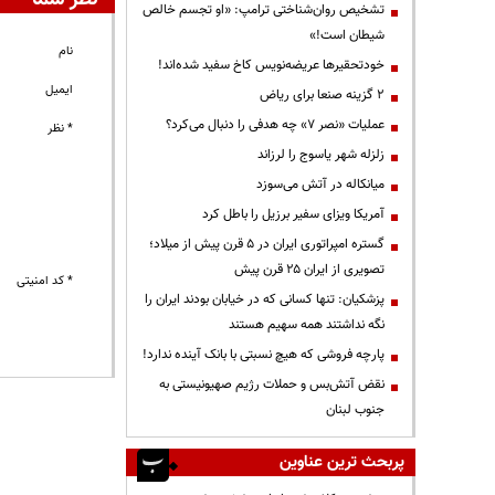
تشخیص روان‌شناختی ترامپ: «او تجسم خالص
شیطان است!»
نام
خودتحقیرها عریضه‌نویس کاخ سفید شده‌اند!
ایمیل
۲ گزینه صنعا برای ریاض
عملیات «نصر ۷» چه هدفی را دنبال می‌کرد؟
* نظر
زلزله شهر یاسوج را لرزاند
میانکاله در آتش می‌سوزد
آمریکا ویزای سفیر برزیل را باطل کرد
گستره امپراتوری ایران در ۵ قرن پیش از میلاد؛
تصویری از ایران ۲۵ قرن پیش
* کد امنیتی
پزشکیان: تنها کسانی که در خیابان بودند ایران را
نگه نداشتند همه سهیم هستند
پارچه فروشی که هیچ نسبتی با بانک آینده ندارد!
نقض آتش‌بس و حملات رژیم صهیونیستی به
جنوب لبنان
پربحث ترین عناوین