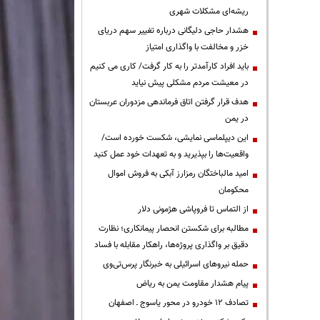
ریشه‌ای مشکلات شهری
هشدار حاجی دلیگانی درباره تغییر سهم دریای
خزر و مخالفت با واگذاری امتیاز
باید افراد کارآمدتر را به کار گرفت/ کاری می کنیم
در معیشت مردم مشکلی پیش نیاید
هدف قرار گرفتن اتاق‌ فرماندهی مزدوران عربستان
در یمن
این دیپلماسی نمایشی، شکست خورده است/
واقعیت‌ها را بپذیرید و به تعهدات خود عمل کنید
امید مالباختگان رمزارز آبکی به فروش اموال
محکومان
از التماس تا فروپاشی هژمونی دلار
مطالبه برای شکستن انحصار پیمانکاری؛ نظارت
دقیق بر واگذاری پروژه‌ها، راهکار مقابله با فساد
حمله نیروهای اسرائیلی به خبرنگار پرس‌تی‌وی
پیام هشدار مقاومت یمن به ریاض
تصادف ۱۲ خودرو در محور یاسوج ـ اصفهان