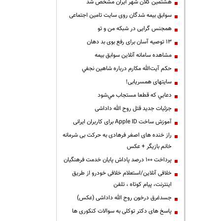
هشتمین کلان شهر ایران مشخص شد
سوابق بیمه شدگان روی سایت تامین اجتماعی
همجنس گرایی در شبکه من و تو
13 توصیه آسان برای رفع بوی بد دهان
مشاهده سامانه آنلاين سوابق بیمه
حكم آيت‌الله مكارم درباره شاهين نجفي
سایتهای همسریابی!
دعايي كه قطعا مستجاب مي‌شود
جزئیات جدید قتل روح الله داداشی
آموزش ساخت Apple ID برای کاربران ایرانی
راز خنده های اصغر فرهادی به حرکت بی شرمانه
خانم بازیگر + عکس
پرداخت ۱۰۰ درصد پاداش پایان خدمت فرهنگیان
خلافی آنلاین/استعلام خلافی خودرو از طریق
اینترنت، پیام کوتاه ، تلفن
جسدغرق درخون روح الله داداشی (عکس)
پاسخ های دکتر توکلی به سوالات کنکوری ها