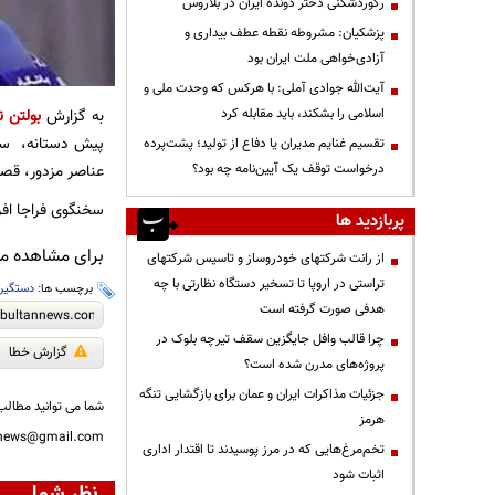
رکوردشکنی دختر دونده ایران در بلاروس
پزشکیان: مشروطه نقطه عطف بیداری و
آزادی‌خواهی ملت ایران بود
آیت‌الله جوادی آملی: با هرکس که وحدت ملی و
اسلامی را بشکند، باید مقابله کرد
به گزارش
بولتن ن
پیش دستانه، سرش
تقسیم غنایم مدیران یا دفاع از تولید؛ پشت‌پرده
درخواست توقف یک آیین‌نامه چه بود؟
عناصر مزدور، قصد 
سخنگوی فراجا افزو
پربازدید ها
برای مشاهده مطا
از رانت‌ شرکتهای خودروساز و تاسیس شرکتهای
تراستی در اروپا تا تسخیر دستگاه نظارتی با چه
برچسب ها:
دستگیر
هدفی صورت گرفته است
چرا قالب وافل جایگزین سقف تیرچه بلوک در
گزارش خطا
پروژه‌های مدرن شده است؟
جزئیات مذاکرات ایران و عمان برای بازگشایی تنگه
شما می توانید مطالب 
هرمز
nnews@gmail.com
تخم‌مرغ‌هایی که در مرز پوسیدند تا اقتدار اداری
اثبات شود
نظر شما