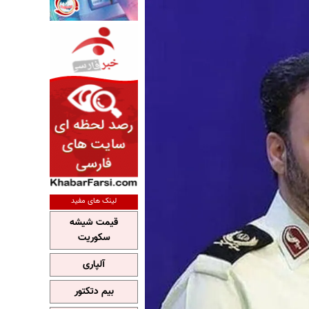
لینک های مفید
قیمت شیشه
سکوریت
آلپاری
بیم دتکتور