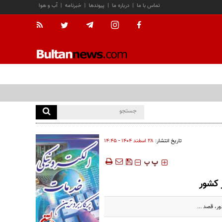
تماس با ما
|
درباره ما
|
پیوندها
|
خبرنامه
|
آب و هوا
تاریخ انتشار:
۲۸ اسفند ۱۴۰۴ - ۱۴:۴۵
‍‍‍ پ
پ
 کشور
ر، قصد ...