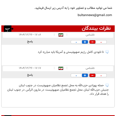
شما می توانید مطالب و تصاویر خود را به آدرس زیر ارسال فرمایید.
bultannews@gmail.com
نظرات بینندگان
انتشار یافته:
۲
ناشناس
|
|
۱۷:۰۶ - ۱۴۰۴/۱۲/۲۶
در انتظار بررسی:
پاسخ
0
0
غیر قابل انتشار:
۳۶
تا نابودی کامل رژیم صهیونیستی و آمریکا باید مبارزه کرد
ناشناس
|
|
۱۷:۱۷ - ۱۴۰۴/۱۲/۲۶
پاسخ
0
0
حمله پهپادی حزب‌الله به محل تجمع نظامیان صهیونیست در جنوب لبنان
جنبش حزب‌الله لبنان محل تجمع نظامیان صهیونیست در مارون الرأس در جنوب لبنان
را هدف قرار داد.