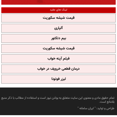
لینک های مفید
قیمت شیشه سکوریت
آلپاری
بیم دتکتور
قیمت شیشه سکوریت
فیلم آپنه خواب
درمان قطعی خروپف در خواب
لیزر فوتونا
تمام حقوق مادی و معنوی این سایت متعلق به بولتن نیوز است و استفاده از مطالب با ذکر منبع
بلامانع است.
طراحی و تولید: "
ایران سامانه
"