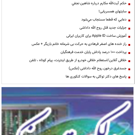
حكم آيت‌الله مكارم درباره شاهين نجفي
سایتهای همسریابی!
دعايي كه قطعا مستجاب مي‌شود
جزئیات جدید قتل روح الله داداشی
آموزش ساخت Apple ID برای کاربران ایرانی
راز خنده های اصغر فرهادی به حرکت بی شرمانه خانم بازیگر + عکس
پرداخت ۱۰۰ درصد پاداش پایان خدمت فرهنگیان
خلافی آنلاین/استعلام خلافی خودرو از طریق اینترنت، پیام کوتاه ، تلفن
جسدغرق درخون روح الله داداشی (عکس)
پاسخ های دکتر توکلی به سوالات کنکوری ها