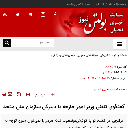
جمعه ۱۶ مرداد ۱۴۰۵
|
Friday , 07 August 2026
از
و
ته
هشدار درباره فروش حواله‌های صوری خودروهای وارداتی
ن
نو
کد خبر:
۸۸۳۵۴۱
تعداد نظرات:
۲ نظر
تاریخ انتشار:
۲۶ اسفند ۱۴۰۴ - ۱۵:۰۴
صفحه نخست
»
بین الملل
‍‍‍ پ
پ
گفتگوی تلفنی وزیر امور خارجه با دبیرکل سازمان ملل متحد
عراقچی در گفت‌و‌گو با گوترش:وضعیت تنگه هرمز را نمی‌توان بدون توجه به
وضعیت کلی منطقه مد نظر قرار داد.