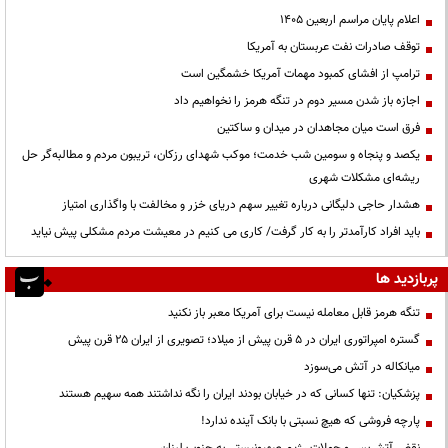
اعلام پایان مراسم اربعین ۱۴۰۵
توقف صادرات نفت عربستان به آمریکا
ترامپ از افشای کمبود مهمات آمریکا خشمگین است
اجازه باز شدن مسیر دوم در تنگه هرمز را نخواهیم داد
فرق است میان مجاهدان در میدان و ساکتین
یکصد و پنجاه و سومین شب خدمت؛ موکب شهدای رزکان، تریبون مردم و مطالبه‌گر حل
ریشه‌ای مشکلات شهری
هشدار حاجی دلیگانی درباره تغییر سهم دریای خزر و مخالفت با واگذاری امتیاز
باید افراد کارآمدتر را به کار گرفت/ کاری می کنیم در معیشت مردم مشکلی پیش نیاید
پربازدید ها
تنگه هرمز قابل معامله نیست برای آمریکا معبر باز نکنید
گستره امپراتوری ایران در ۵ قرن پیش از میلاد؛ تصویری از ایران ۲۵ قرن پیش
میانکاله در آتش می‌سوزد
پزشکیان: تنها کسانی که در خیابان بودند ایران را نگه نداشتند همه سهیم هستند
پارچه فروشی که هیچ نسبتی با بانک آینده ندارد!