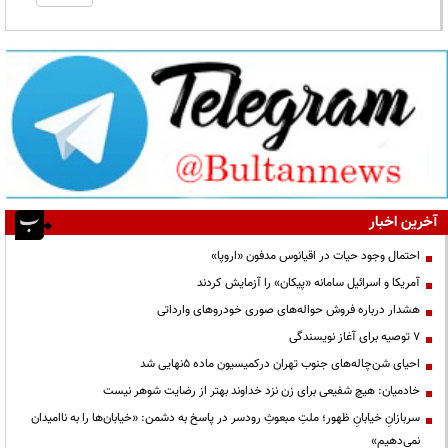
آخرین اخبار
احتمال وجود حیات در اقیانوس مدفون «اروپا»
آمریکا و اسرائیل سامانه «پیکان» را آزمایش کردند
هشدار درباره فروش حواله‌های صوری خودروهای وارداتی
۷ توصیه برای آغاز نویسندگی
احیای شن‌چاله‌های جنوب تهران درکمیسیون ماده ۵نهایی شد
خادمیان: هیچ شفیعی برای زن نزد خداوند بهتر از رضایت شوهر نیست
سربازانِ خیابانِ ظهور؛ ملتِ مبعوثِ رودسر در پاسخ به دشمن: «خیابان‌ها را به ناامیدان
نمی‌دهیم»