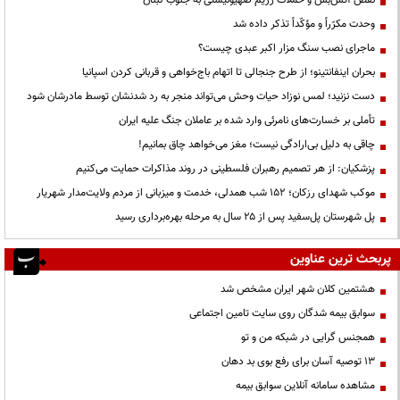
نقض آتش‌بس و حملات رژیم صهیونیستی به جنوب لبنان
وحدت مکرّراً و مؤکّداً تذکر داده شد
ماجرای نصب سنگ مزار اکبر عبدی چیست؟
بحران اینفانتینو؛ از طرح جنجالی تا اتهام باج‌خواهی و قربانی کردن اسپانیا
دست نزنید؛ لمس نوزاد حیات وحش می‌تواند منجر به رد شدنشان توسط مادرشان شود
تأملی بر خسارت‌های نامرئی وارد شده بر عاملان جنگ علیه ایران
چاقی به دلیل بی‌ارادگی نیست؛ مغز می‌خواهد چاق بمانیم!
پزشکیان: از هر تصمیم رهبران فلسطینی در روند مذاکرات حمایت می‌کنیم
موکب شهدای رزکان؛ ۱۵۲ شب همدلی، خدمت و میزبانی از مردم ولایت‌مدار شهریار
پل شهرستان پل‌سفید پس از ۲۵ سال به مرحله بهره‌برداری رسید
پربحث ترین عناوین
هشتمین کلان شهر ایران مشخص شد
سوابق بیمه شدگان روی سایت تامین اجتماعی
همجنس گرایی در شبکه من و تو
13 توصیه آسان برای رفع بوی بد دهان
مشاهده سامانه آنلاين سوابق بیمه