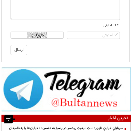
* کد امنیتی
آخرین اخبار
سربازانِ خیابانِ ظهور؛ ملتِ مبعوثِ رودسر در پاسخ به دشمن: «خیابان‌ها را به ناامیدان