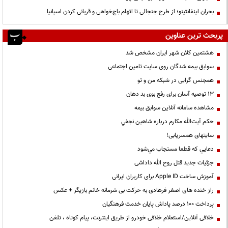
بحران اینفانتینو؛ از طرح جنجالی تا اتهام باج‌خواهی و قربانی کردن اسپانیا
پربحث ترین عناوین
هشتمین کلان شهر ایران مشخص شد
سوابق بیمه شدگان روی سایت تامین اجتماعی
همجنس گرایی در شبکه من و تو
13 توصیه آسان برای رفع بوی بد دهان
مشاهده سامانه آنلاين سوابق بیمه
حكم آيت‌الله مكارم درباره شاهين نجفي
سایتهای همسریابی!
دعايي كه قطعا مستجاب مي‌شود
جزئیات جدید قتل روح الله داداشی
آموزش ساخت Apple ID برای کاربران ایرانی
راز خنده های اصغر فرهادی به حرکت بی شرمانه خانم بازیگر + عکس
پرداخت ۱۰۰ درصد پاداش پایان خدمت فرهنگیان
خلافی آنلاین/استعلام خلافی خودرو از طریق اینترنت، پیام کوتاه ، تلفن