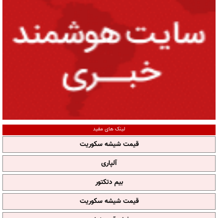
لینک های مفید
قیمت شیشه سکوریت
آلپاری
بیم دتکتور
قیمت شیشه سکوریت