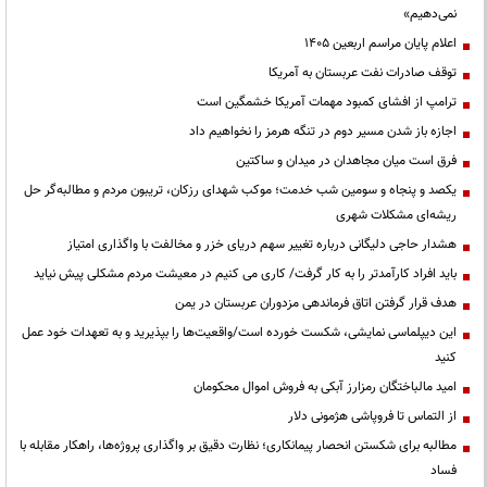
نمی‌دهیم»
اعلام پایان مراسم اربعین ۱۴۰۵
توقف صادرات نفت عربستان به آمریکا
ترامپ از افشای کمبود مهمات آمریکا خشمگین است
اجازه باز شدن مسیر دوم در تنگه هرمز را نخواهیم داد
فرق است میان مجاهدان در میدان و ساکتین
یکصد و پنجاه و سومین شب خدمت؛ موکب شهدای رزکان، تریبون مردم و مطالبه‌گر حل
ریشه‌ای مشکلات شهری
هشدار حاجی دلیگانی درباره تغییر سهم دریای خزر و مخالفت با واگذاری امتیاز
باید افراد کارآمدتر را به کار گرفت/ کاری می کنیم در معیشت مردم مشکلی پیش نیاید
هدف قرار گرفتن اتاق‌ فرماندهی مزدوران عربستان در یمن
این دیپلماسی نمایشی، شکست خورده است/واقعیت‌ها را بپذیرید و به تعهدات خود عمل
کنید
امید مالباختگان رمزارز آبکی به فروش اموال محکومان
از التماس تا فروپاشی هژمونی دلار
مطالبه برای شکستن انحصار پیمانکاری؛ نظارت دقیق بر واگذاری پروژه‌ها، راهکار مقابله با
فساد