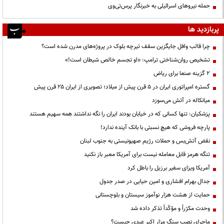
حمله نیروهای اسرائیلی به خبرنگار پرس‌تی‌وی
پربازدید ها
چرا قالب وافل جایگزین سقف تیرچه بلوک در پروژه‌های مدرن شده است؟
تشخیص روان‌شناختی ترامپ: «او تجسم خالص شیطان است!»
۲ گزینه صنعا برای ریاض
گستره امپراتوری ایران در ۵ قرن پیش از میلاد؛ تصویری از ایران ۲۵ قرن پیش
میانکاله در آتش می‌سوزد
پزشکیان: تنها کسانی که در خیابان بودند ایران را نگه نداشتند همه سهیم هستند
پارچه فروشی که هیچ نسبتی با بانک آینده ندارد!
نقض آتش‌بس و حملات رژیم صهیونیستی به جنوب لبنان
تنگه هرمز قابل معامله نیست برای آمریکا معبر باز نکنید
آمریکا ویزای سفیر برزیل را باطل کرد
جدال بهرام افشاری و امین حیایی در صدر جدول
حمایت از هشت هزار نوآموز سیستان و بلوچستانی
وحدت مکرّراً و مؤکّداً تذکر داده شد
ماجرای نصب سنگ مزار اکبر عبدی چیست؟