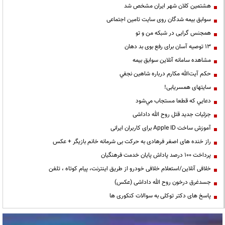
هشتمین کلان شهر ایران مشخص شد
سوابق بیمه شدگان روی سایت تامین اجتماعی
همجنس گرایی در شبکه من و تو
13 توصیه آسان برای رفع بوی بد دهان
مشاهده سامانه آنلاين سوابق بیمه
حكم آيت‌الله مكارم درباره شاهين نجفي
سایتهای همسریابی!
دعايي كه قطعا مستجاب مي‌شود
جزئیات جدید قتل روح الله داداشی
آموزش ساخت Apple ID برای کاربران ایرانی
راز خنده های اصغر فرهادی به حرکت بی شرمانه خانم بازیگر + عکس
پرداخت ۱۰۰ درصد پاداش پایان خدمت فرهنگیان
خلافی آنلاین/استعلام خلافی خودرو از طریق اینترنت، پیام کوتاه ، تلفن
جسدغرق درخون روح الله داداشی (عکس)
پاسخ های دکتر توکلی به سوالات کنکوری ها