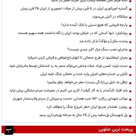
تنگه هرمز قابل معامله نیست برای آمریکا معبر باز نکنید
گستره امپراتوری ایران در ۵ قرن پیش از میلاد؛ تصویری از ایران ۲۵ قرن پیش
میانکاله در آتش می‌سوزد
پارچه فروشی که هیچ نسبتی با بانک آینده ندارد!
پزشکیان: تنها کسانی که در خیابان بودند ایران را نگه نداشتند همه سهیم هستند
وحدت مکرّراً و مؤکّداً تذکر داده شد
ماجرای نصب سنگ مزار اکبر عبدی چیست؟
بحران اینفانتینو؛ از طرح جنجالی تا اتهام باج‌خواهی و قربانی کردن اسپانیا
دست نزنید؛ لمس نوزاد حیات وحش می‌تواند منجر به رد شدنشان توسط مادرشان شود
تأملی بر خسارت‌های نامرئی وارد شده بر عاملان جنگ علیه ایران
چاقی به دلیل بی‌ارادگی نیست؛ مغز می‌خواهد چاق بمانیم!
باید افراد کارآمدتر را به کار گرفت/ کاری می کنیم در معیشت مردم مشکلی پیش نیاید
موکب شهدای رزکان؛ ۱۵۲ شب همدلی، خدمت و میزبانی از مردم ولایت‌مدار شهریار
رویترز: هشدار صریح ایران خطر شروع جنگ را متوقف کرد
پل شهرستان پل‌سفید پس از ۲۵ سال به مرحله بهره‌برداری رسید
پربحث ترین عناوین