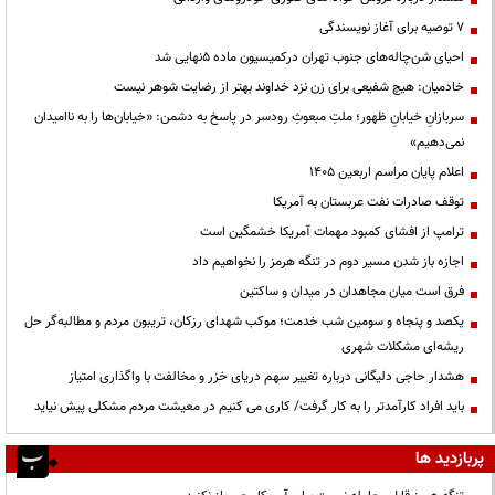
۷ توصیه برای آغاز نویسندگی
احیای شن‌چاله‌های جنوب تهران درکمیسیون ماده ۵نهایی شد
خادمیان: هیچ شفیعی برای زن نزد خداوند بهتر از رضایت شوهر نیست
سربازانِ خیابانِ ظهور؛ ملتِ مبعوثِ رودسر در پاسخ به دشمن: «خیابان‌ها را به ناامیدان
نمی‌دهیم»
اعلام پایان مراسم اربعین ۱۴۰۵
توقف صادرات نفت عربستان به آمریکا
ترامپ از افشای کمبود مهمات آمریکا خشمگین است
اجازه باز شدن مسیر دوم در تنگه هرمز را نخواهیم داد
فرق است میان مجاهدان در میدان و ساکتین
یکصد و پنجاه و سومین شب خدمت؛ موکب شهدای رزکان، تریبون مردم و مطالبه‌گر حل
ریشه‌ای مشکلات شهری
هشدار حاجی دلیگانی درباره تغییر سهم دریای خزر و مخالفت با واگذاری امتیاز
باید افراد کارآمدتر را به کار گرفت/ کاری می کنیم در معیشت مردم مشکلی پیش نیاید
پربازدید ها