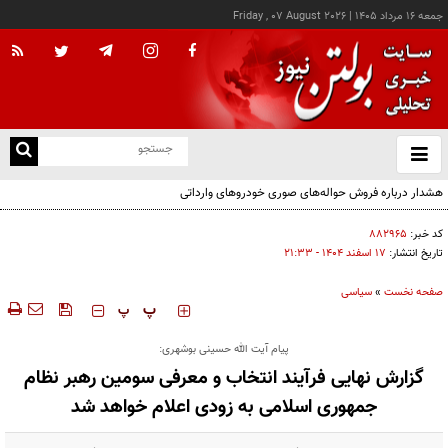
جمعه ۱۶ مرداد ۱۴۰۵
|
Friday , 07 August 2026
از
و
ته
هشدار درباره فروش حواله‌های صوری خودروهای وارداتی
ن
نو
کد خبر:
۸۸۲۹۶۵
تاریخ انتشار:
۱۷ اسفند ۱۴۰۴ - ۲۱:۳۳
صفحه نخست
»
سیاسی
‍‍‍ پ
پ
پیام آیت الله حسینی بوشهری:
گزارش نهایی فرآیند انتخاب و معرفی سومین رهبر نظام
جمهوری اسلامی به زودی اعلام خواهد شد