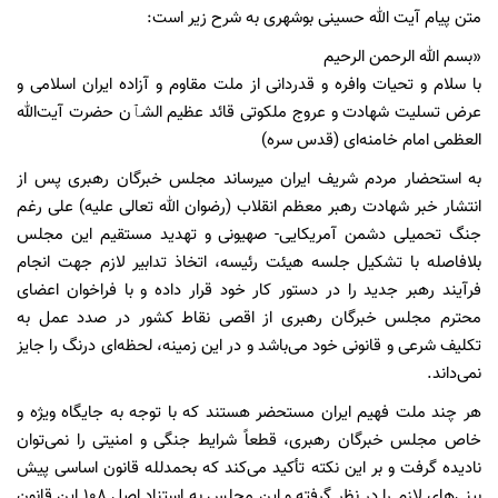
متن پیام آیت الله حسینی بوشهری به شرح زیر است:
«بسم الله الرحمن الرحیم
با سلام و تحیات وافره و قدردانی از ملت مقاوم و آزاده ایران اسلامی و
عرض تسلیت شهادت و عروج ملکوتی قائد عظیم الشٱن حضرت آیت‌الله
العظمی امام خامنه‌ای (قدس سره)
به استحضار مردم شریف ایران میرساند مجلس خبرگان رهبری پس از
انتشار خبر شهادت رهبر معظم انقلاب (رضوان الله تعالی علیه) علی رغم
جنگ تحمیلی دشمن آمریکایی- صهیونی و تهدید مستقیم این مجلس
بلافاصله با تشکیل جلسه هیئت رئیسه، اتخاذ تدابیر لازم جهت انجام
فرآیند رهبر جدید را در دستور کار خود قرار داده و با فراخوان اعضای
محترم مجلس خبرگان رهبری از اقصی نقاط کشور در صدد عمل به
تکلیف شرعی و قانونی خود می‌باشد و در این زمینه، لحظه‌ای درنگ را جایز
نمی‌داند.
هر چند ملت فهیم ایران مستحضر هستند که با توجه به جایگاه ویژه و
خاص مجلس خبرگان رهبری، قطعاً شرایط جنگی و امنیتی را نمی‌توان
نادیده گرفت و بر این نکته تأکید می‌کند که بحمدلله قانون اساسی پیش
بینی‌های لازم را در نظر گرفته و این مجلس به استناد اصل ۱۰۸ این قانون