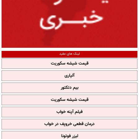
لینک های مفید
قیمت شیشه سکوریت
آلپاری
بیم دتکتور
قیمت شیشه سکوریت
فیلم آپنه خواب
درمان قطعی خروپف در خواب
لیزر فوتونا