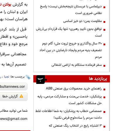
به گزارش
بولتن نی
دیپلماسی با عربستان نتیجه‌بخش نیست؛ پاسخ
ایران و لبنان را
نظامی ضروری است
هراسان است؛ بهتر
مقاومت یمن؛ دو خیز اساسی
قبل از بلند کرد
توافقِ بدونِ تاییدِ رهبری؛ تنها یک قراردادِ بی‌ارزش
است
یاحسین» و افطاری
مرجع خود و دفاع ا
۳۰ سال واگذاری و خروج ثروت ملی؛ گام دوم
تضعیف بنیه مردم وایجاد نارضایتی در بین احاد
مجاهدانی سرافراز
مردم
تصمیم آن‌ها به ج
سفر فرمانده سنتکام به اراضی اشغالی
برچسب ها:
نجبا
،
ر
پربازدید ها
راهنمای خرید محصولات برق صنعتی ABB
پزشکیان: خدمت بی‌منت و مشارکت مردمی، پایه
گزارش خطا
حل مشکلات کشور است
شما می توانید مطالب 
صمصامی خطاب به پزشکیان: به شما اطلاعات غلط
دادند؛ مردم را ساده‌لوح فرض نکنید!
nnews@gmail.com
3 اشتباه رایج در انتخاب رنگ صنعتی که