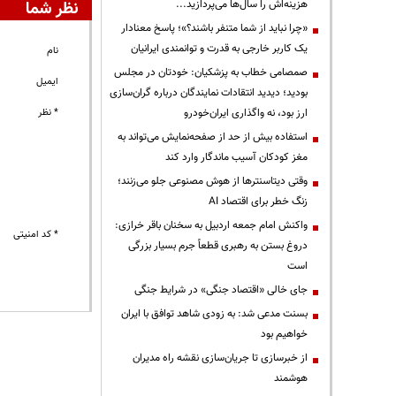
هزینه‌اش را سال‌ها می‌پردازید...
نظر شما
«چرا نباید از شما متنفر باشند؟»؛ پاسخ معنادار
یک کاربر خارجی به قدرت و توانمندی ایرانیان
نام
صمصامی خطاب به پزشکیان: خودتان در مجلس
ایمیل
بودید؛ دیدید انتقادات نمایندگان درباره گران‌سازی
ارز بود، نه واگذاری ایران‌خودرو
* نظر
استفاده بیش از حد از صفحه‌نمایش می‌تواند به
مغز کودکان آسیب ماندگار وارد کند
وقتی دیتاسنترها از هوش مصنوعی جلو می‌زنند؛
زنگ خطر برای اقتصاد AI
واکنش امام جمعه اردبیل به سخنان باقر خرازی:
* کد امنیتی
دروغ بستن به رهبری قطعاً جرم بسیار بزرگی
است
جای خالی «اقتصاد جنگی» در شرایط جنگی
بسنت مدعی شد: به زودی شاهد توافق با ایران
خواهیم بود
از خبرسازی تا جریان‌سازی نقشه راه مدیران
هوشمند