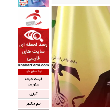
لینک های مفید
قیمت شیشه
سکوریت
آلپاری
بیم دتکتور