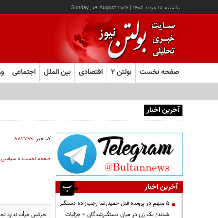
يکشنبه ۱۸ مرداد ۱۴۰۵
|
Sunday , 09 August 2026
صفحه نخست
بولتن ۲
اقتصادی
بین الملل
اجتماعی
ور
آخرین اخبار
هشدار صنعا به عربستان: وقت تلف نکنید
کد خبر:
۸۸۲۷۹۹
صفحه نخست
»
سیاسی
آخرین اخبار
۵ متهم در پرونده قتل حمیدرضا رجب‌زاده دستگیر
شدند/ یک زن در میان دستگیرشدگان + جزئیات
هرکس جرأت ندارد تجاوز