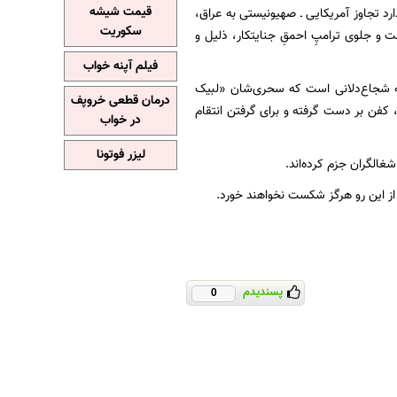
قیمت شیشه
 تجاوز آمریکایی ـ صهیونیستی به عراق،
سکوریت
 و جلوی ترامپِ احمقِ جنایتکار، ذلیل و
فیلم آپنه خواب
به شجاع‌دلانی است که سحری‌شان «لبیک
درمان قطعی خروپف
کفن بر دست گرفته و برای گرفتن انتقام
در خواب
لیزر فوتونا
غالگران جزم کرده‌اند.
از این رو هرگز شکست نخواهند خورد.
پسندیدم
0