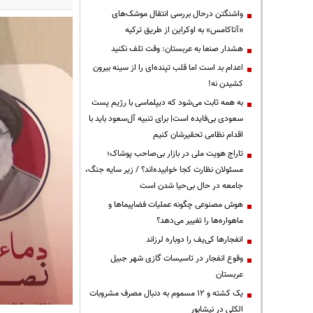
واشنگتن درحال بررسی انتقال موشک‌های
«آتاکامس» به اوکراین از طریق ترکیه
هشدار صنعا به عربستان: وقت تلف نکنید
اعدام بد است اما قلب تپنده‌ای را از سینه بیرون
کشیدن نه!
به همه ثابت می‌شود که دیپلماسی با رژیم پست
سعودی بی‌فایده است| برای تنبیه آل‌سعود باید با
اقدام نظامی تحقیرشان کنیم
تاراج هویت ملی در بازار بی‌صاحب پوشاک؛
مسئولان نظارت کجا خوابیده‌اند؟ / زیر سایه جنگ،
جامعه در حال بی‌حیا شدن است
هوش مصنوعی چگونه عملیات فضاپیماها و
ماهواره‌ها را تغییر می‌دهد؟
انفجارها کی‌یف را دوباره لرزاند
وقوع انفجار در تاسیسات گازی شهر جبیل
عربستان
یک کشته و ۱۲ مسموم به دنبال مصرف مشروبات
الکلی در نیشابور