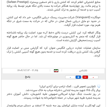
منابع کشتیرانی اعلام کردند که کشتی باری با نام «سفین پرستیژ» (Safeen Prestige)
با پرچم مالت روز چهارشنبه هنگام حرکت به سمت بالای تنگه هرمز توسط یک پرتابه
آسیب دید و خدمه آن مجبور به ترک کشتی شدند.
«ونگارد» (Vanguard) شرکت مدیریت ریسک دریایی انگلیس، خبر داد که این کشتی
در حدود دو مایل دریایی شمال عمان در حالی که در حرکت به سمت شرق در تنگه
هرمز بود، مورد اصابت قرار گرفت.
ونگار اضافه کرد: این کشتی درست بالای «خط آب» مورد اصابت یک پرتابه ناشناخته
قرار گرفت که منجر به آتش‌سوزی در موتورخانه آن شد. اما در حال حاضر هیچ گونه
آسیب زیست‌محیطی گزارش نشده است.
سازمان عملیات تجارت دریایی انگلیس عنوان کرد که گزارشی مبنی بر اصابت قرار
گرفتن یک کشتی باری دریافت کرده است و خدمه بدون هیچ گونه آسیبی کشتی را ترک
کردند.
ناشناس
|
|
۲۱:۴۵ - ۱۴۰۴/۱۲/۱۳
پاسخ
0
0
تلخ‌ترین تصویر قرن...کمک ترامپ برای آزادی ایران!
پیکر پاک ۱۶۵ شهید مدرسه ابتدایی دخترانه میناب به خاک سپرده شد.
در روز نخست جنگ دوباره امریکایی-صهیونی علیه کشورمان، دانش آموزان دختر
مدرسه شجره طیبه شهر میناب در حمله ناجوانمردانه به شهادت رسیدند.
این کودکان و آینده سازان ایرانمان روز سه شنبه ۱۲ اسفند بر دستان مردم ولایتمدار