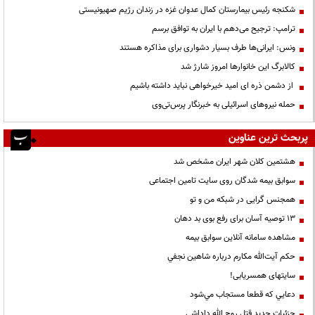
شکنجه رئیس بیمارستان کمال عدوان غزه در زندان رژیم صهیونیستی
ترامپ: ترجیح می‌دهم با ایران به توافق برسم
ونس: ایرانی‌ها طرف بسیار دشواری برای مذاکره هستند
کالابرگ این خانوارها امروز شارژ شد
از دشمن ذره ای امید خیرخواهی نباید داشته باشیم
حمله نیروهای اسرائیلی به خبرنگار پرس‌تی‌وی
پربحث ترین عناوین
هشتمین کلان شهر ایران مشخص شد
سوابق بیمه شدگان روی سایت تامین اجتماعی
همجنس گرایی در شبکه من و تو
13 توصیه آسان برای رفع بوی بد دهان
مشاهده سامانه آنلاين سوابق بیمه
حكم آيت‌الله مكارم درباره شاهين نجفي
سایتهای همسریابی!
دعايي كه قطعا مستجاب مي‌شود
جزئیات جدید قتل روح الله داداشی