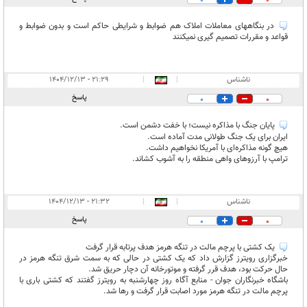
0
0
غیر قابل انتشار:
۱۰
در بنگاههای معاملات املاک هم ضوابط و شرایطی حاکم است و بدون ضوابط و
قواعد و مقررات تصمیم گیری نمیکنند
ناشناس
|
|
۲۱:۲۹ - ۱۴۰۴/۱۲/۱۳
پاسخ
0
0
پایان جنگ با مذاکره نیست؛ با خفت دشمن است.
ایران برای یک جنگ طولانی مدت آماده است.
هیچ گونه مذاکره‌ای با آمریکا نخواهیم داشت.
ترامپ با آرزوهای واهی منطقه را به آشوب کشاند.
ناشناس
|
|
۲۱:۳۲ - ۱۴۰۴/۱۲/۱۳
پاسخ
0
0
یک کشتی با پرچم مالت در تنگه هرمز هدف پرتابه قرار گرفت
خبرگزاری رویترز گزارش داد که یک کشتی در حالی که به سمت شرق تنگه هرمز در
حال حرکت بود، هدف قرر گرفته و موتورخانه آن دچار حریق شد.
باشگاه خبرنگاران جوان - منابع آگاه روز چهارشنبه به رویترز گفتند که کشتی باری با
پرچم مالت در تنگه هرمز مورد اصابت قرار گرفت و رها شد.