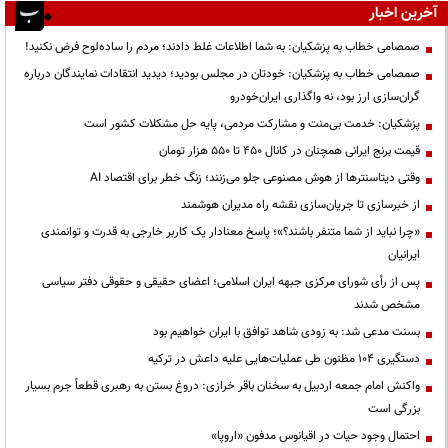
آخرین اخبار
صمصامی خطاب به پزشکیان: به شما اطلاعات غلط دادند؛ مردم را ساده‌لوح فرض نکنید!
صمصامی خطاب به پزشکیان: خودتان در مجلس بودید؛ دیدید انتقادات نمایندگان درباره
گران‌سازی ارز بود، نه واگذاری ایران‌خودرو
پزشکیان: خدمت بی‌منت و مشارکت مردمی، پایه حل مشکلات کشور است
قیمت‌ برنج ایرانی همچنان در کانال ۴۵۰ تا ۵۵۰ هزار تومان
وقتی دیتاسنترها از هوش مصنوعی جلو می‌زنند؛ زنگ خطر برای اقتصاد AI
از خبرسازی تا جریان‌سازی نقشه راه مدیران هوشمند
«چرا نباید از شما متنفر باشند؟»؛ پاسخ معنادار یک کاربر خارجی به قدرت و توانمندی
ایرانیان
پس از رأی شورای مرکزی جبهه ایران اسلامی؛ اعضای حقیقی و حقوقی دفتر سیاسی
مشخص شدند
بسنت مدعی شد: به زودی شاهد توافق با ایران خواهیم بود
دستگیری ۱۰۴ مظنون طی عملیات‌هایی علیه داعش در ترکیه
واکنش امام جمعه اردبیل به سخنان باقر خرازی: دروغ بستن به رهبری قطعاً جرم بسیار
بزرگی است
احتمال وجود حیات در اقیانوس مدفون «اروپا»