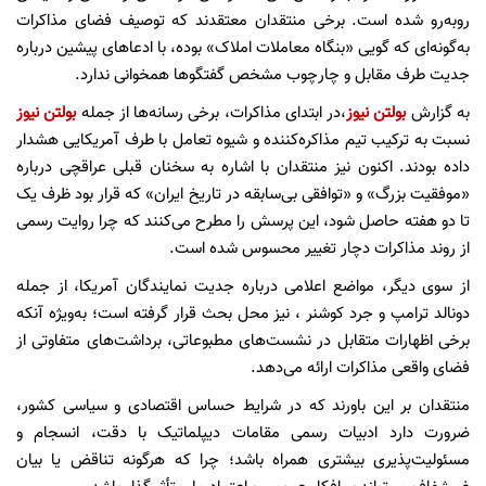
روبه‌رو شده است. برخی منتقدان معتقدند که توصیف فضای مذاکرات
به‌گونه‌ای که گویی «بنگاه معاملات املاک» بوده، با ادعاهای پیشین درباره
جدیت طرف مقابل و چارچوب مشخص گفتگوها همخوانی ندارد.
به گزارش
بولتن نیوز
،در ابتدای مذاکرات، برخی رسانه‌ها از جمله
بولتن نیوز
نسبت به ترکیب تیم مذاکره‌کننده و شیوه تعامل با طرف آمریکایی هشدار
داده بودند. اکنون نیز منتقدان با اشاره به سخنان قبلی عراقچی درباره
«موفقیت بزرگ» و «توافقی بی‌سابقه در تاریخ ایران» که قرار بود ظرف یک
تا دو هفته حاصل شود، این پرسش را مطرح می‌کنند که چرا روایت رسمی
از روند مذاکرات دچار تغییر محسوس شده است.
از سوی دیگر، مواضع اعلامی درباره جدیت نمایندگان آمریکا، از جمله
دونالد ترامپ و جرد کوشنر ، نیز محل بحث قرار گرفته است؛ به‌ویژه آنکه
برخی اظهارات متقابل در نشست‌های مطبوعاتی، برداشت‌های متفاوتی از
فضای واقعی مذاکرات ارائه می‌دهد.
منتقدان بر این باورند که در شرایط حساس اقتصادی و سیاسی کشور،
ضرورت دارد ادبیات رسمی مقامات دیپلماتیک با دقت، انسجام و
مسئولیت‌پذیری بیشتری همراه باشد؛ چرا که هرگونه تناقض یا بیان