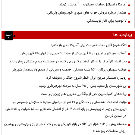
آمریکا و اسرائیل سامانه «پیکان» را آزمایش کردند
هشدار درباره فروش حواله‌های صوری خودروهای وارداتی
۷ توصیه برای آغاز نویسندگی
پربازدید ها
تنگه هرمز قابل معامله نیست برای آمریکا معبر باز نکنید
گستره امپراتوری ایران در ۵ قرن پیش از میلاد؛ تصویری از ایران ۲۵ قرن پیش
باید افراد کارآمدتر را به کار گرفت/ کاری می کنیم در معیشت مردم مشکلی پیش نیاید
موکب شهدای رزکان؛ ۱۵۲ شب همدلی، خدمت و میزبانی از مردم ولایت‌مدار شهریار
رویترز: هشدار صریح ایران خطر شروع جنگ را متوقف کرد
پل شهرستان پل‌سفید پس از ۲۵ سال به مرحله بهره‌برداری رسید
پیامدهای کنوانسیون خزر از واگذاری بحرین هم زیان‌بارتر است
وزارت اطلاعات: شناسایی و دستگیری ۲۱ نفر از مزدوران مرتبط با سازمان جاسوسی و
تروریستی رژیم صهیونیستی و بازداشت ۴ نفر از اعضای باندهای مسلح شرارت و اغتشاش
در استان کرمان
معامله بیش از ۴۱۳ هزار تن کالا در بازار فیزیکی بورس کالا / حراج باز و پتروشیمی پیشران
ارزش معاملات روز شدند