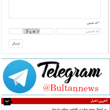
* کد امنیتی
آخرین اخبار
احتمال وجود حیات در اقیانوس مدفون «اروپا»