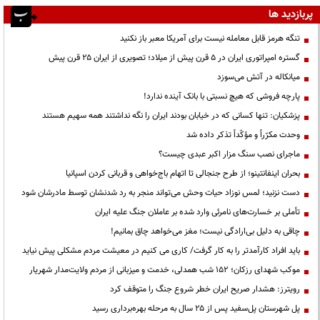
پربازدید ها
تنگه هرمز قابل معامله نیست برای آمریکا معبر باز نکنید
گستره امپراتوری ایران در ۵ قرن پیش از میلاد؛ تصویری از ایران ۲۵ قرن پیش
میانکاله در آتش می‌سوزد
پارچه فروشی که هیچ نسبتی با بانک آینده ندارد!
پزشکیان: تنها کسانی که در خیابان بودند ایران را نگه نداشتند همه سهیم هستند
وحدت مکرّراً و مؤکّداً تذکر داده شد
ماجرای نصب سنگ مزار اکبر عبدی چیست؟
بحران اینفانتینو؛ از طرح جنجالی تا اتهام باج‌خواهی و قربانی کردن اسپانیا
دست نزنید؛ لمس نوزاد حیات وحش می‌تواند منجر به رد شدنشان توسط مادرشان شود
تأملی بر خسارت‌های نامرئی وارد شده بر عاملان جنگ علیه ایران
چاقی به دلیل بی‌ارادگی نیست؛ مغز می‌خواهد چاق بمانیم!
باید افراد کارآمدتر را به کار گرفت/ کاری می کنیم در معیشت مردم مشکلی پیش نیاید
موکب شهدای رزکان؛ ۱۵۲ شب همدلی، خدمت و میزبانی از مردم ولایت‌مدار شهریار
رویترز: هشدار صریح ایران خطر شروع جنگ را متوقف کرد
پل شهرستان پل‌سفید پس از ۲۵ سال به مرحله بهره‌برداری رسید