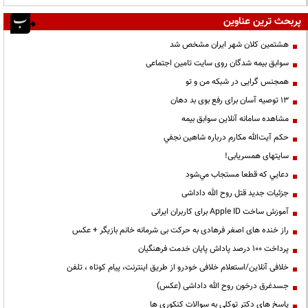
پربحث ترین عناوین
هشتمین کلان شهر ایران مشخص شد
سوابق بیمه شدگان روی سایت تامین اجتماعی
همجنس گرایی در شبکه من و تو
13 توصیه آسان برای رفع بوی بد دهان
مشاهده سامانه آنلاين سوابق بیمه
حكم آيت‌الله مكارم درباره شاهين نجفي
سایتهای همسریابی!
دعايي كه قطعا مستجاب مي‌شود
جزئیات جدید قتل روح الله داداشی
آموزش ساخت Apple ID برای کاربران ایرانی
راز خنده های اصغر فرهادی به حرکت بی شرمانه خانم بازیگر + عکس
پرداخت ۱۰۰ درصد پاداش پایان خدمت فرهنگیان
خلافی آنلاین/استعلام خلافی خودرو از طریق اینترنت، پیام کوتاه ، تلفن
جسدغرق درخون روح الله داداشی (عکس)
پاسخ های دکتر توکلی به سوالات کنکوری ها