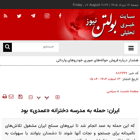
جمعه ۱۶ مرداد ۱۴۰۵
|
Friday , 07 August 2026
از
و
ته
هشدار درباره فروش حواله‌های صوری خودروهای وارداتی
ن
نو
کد خبر:
۸۸۲۶۹۹
تاریخ انتشار:
۱۳ اسفند ۱۴۰۴ - ۱۵:۰۴
صفحه نخست
»
سیاسی
‍‍‍ پ
پ
ایران: حمله به مدرسه دخترانه «عمدی» بود
که این حمله به عمد انجام شد تا نیروهای مسلح ایران مشغول تلاش‌های
ناامیدانه برای جستجو و نجات آنها شوند تا دشمنان بتوانند با سهولت به