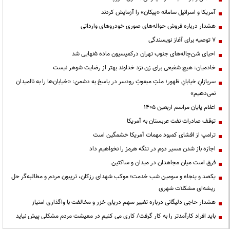
آمریکا و اسرائیل سامانه «پیکان» را آزمایش کردند
هشدار درباره فروش حواله‌های صوری خودروهای وارداتی
۷ توصیه برای آغاز نویسندگی
احیای شن‌چاله‌های جنوب تهران درکمیسیون ماده ۵نهایی شد
خادمیان: هیچ شفیعی برای زن نزد خداوند بهتر از رضایت شوهر نیست
سربازانِ خیابانِ ظهور؛ ملتِ مبعوثِ رودسر در پاسخ به دشمن: «خیابان‌ها را به ناامیدان
نمی‌دهیم»
اعلام پایان مراسم اربعین ۱۴۰۵
توقف صادرات نفت عربستان به آمریکا
ترامپ از افشای کمبود مهمات آمریکا خشمگین است
اجازه باز شدن مسیر دوم در تنگه هرمز را نخواهیم داد
فرق است میان مجاهدان در میدان و ساکتین
یکصد و پنجاه و سومین شب خدمت؛ موکب شهدای رزکان، تریبون مردم و مطالبه‌گر حل
ریشه‌ای مشکلات شهری
هشدار حاجی دلیگانی درباره تغییر سهم دریای خزر و مخالفت با واگذاری امتیاز
باید افراد کارآمدتر را به کار گرفت/ کاری می کنیم در معیشت مردم مشکلی پیش نیاید