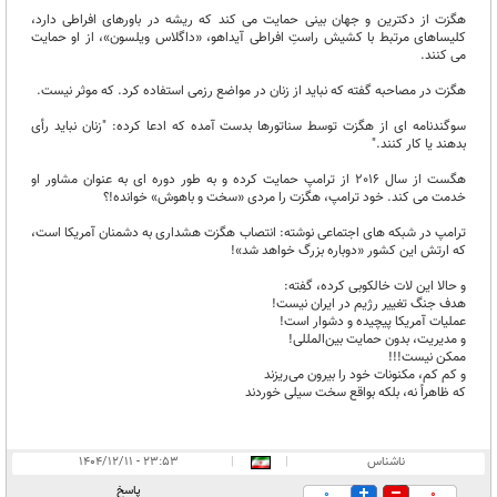
هگزت از دکترین و جهان بینی حمایت می کند که ریشه در باورهای افراطی دارد،
کلیساهای مرتبط با کشیش راستِ افراطی آیداهو، «داگلاس ویلسون»، از او حمایت
می کنند.
هگزت در مصاحبه گفته که نباید از زنان در مواضع رزمی استفاده کرد. که موثر نیست.
سوگندنامه ای از هگزت توسط سناتورها بدست آمده که ادعا کرده: "زنان نباید رأی
بدهند یا کار کنند."
هگست از سال 2016 از ترامپ حمایت کرده و به طور دوره ای به عنوان مشاور او
خدمت می کند. خود ترامپ، هگزت را مردی «سخت و باهوش» خوانده!؟
ترامپ در شبکه های اجتماعی نوشته: انتصاب هگزت هشداری به دشمنان آمریکا است،
که ارتش این کشور «دوباره بزرگ خواهد شد»!
و حالا این لات خالکوبی کرده، گفته:
هدف جنگ تغییر رژیم در ایران نیست!
عملیات‌ آمریکا پیچیده و دشوار است!
و مدیریت، بدون حمایت بین‌المللی!
ممکن نیست!!!
و کم کم، مکنونات خود را بیرون می‌ریزند
که ظاهراً نه، بلکه بواقع سخت سیلی خوردند
ناشناس
|
|
۲۳:۵۳ - ۱۴۰۴/۱۲/۱۱
پاسخ
0
0