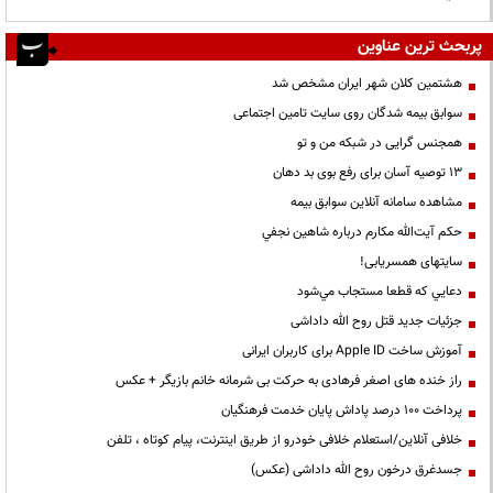
پربحث ترین عناوین
هشتمین کلان شهر ایران مشخص شد
سوابق بیمه شدگان روی سایت تامین اجتماعی
همجنس گرایی در شبکه من و تو
13 توصیه آسان برای رفع بوی بد دهان
مشاهده سامانه آنلاين سوابق بیمه
حكم آيت‌الله مكارم درباره شاهين نجفي
سایتهای همسریابی!
دعايي كه قطعا مستجاب مي‌شود
جزئیات جدید قتل روح الله داداشی
آموزش ساخت Apple ID برای کاربران ایرانی
راز خنده های اصغر فرهادی به حرکت بی شرمانه خانم بازیگر + عکس
پرداخت ۱۰۰ درصد پاداش پایان خدمت فرهنگیان
خلافی آنلاین/استعلام خلافی خودرو از طریق اینترنت، پیام کوتاه ، تلفن
جسدغرق درخون روح الله داداشی (عکس)