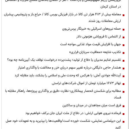
تروریستی رژیم صهیونیستی و بازداشت ۴ نفر از اعضای باندهای مسلح شرارت و اغتشاش
در استان کرمان
معامله بیش از ۴۱۳ هزار تن کالا در بازار فیزیکی بورس کالا / حراج باز و پتروشیمی پیشران
ارزش معاملات روز شدند
حمله نیروهای اسرائیلی به خبرنگار پرس‌تی‌وی
از التماس تا فروپاشی هژمونی دلار
جهان با افزایش قیمت مواد غذایی مواجه است
تکذیب شایعه «معافیت سربازان فراری»
تقسیم غنایم مدیران یا دفاع از تولید؛ پشت‌پرده درخواست توقف یک آیین‌نامه چه بود؟
هشدار حاجی دلیگانی درباره تغییر سهم دریای خزر و مخالفت با واگذاری امتیاز
آیت‌الله جوادی آملی: با هرکس که وحدت ملی و اسلامی را بشکند، باید مقابله کرد
تهاتر ۱۶۷۳ میلیارد تومان از اموال شرکت‌های تراستی
مطالبه برای شکستن انحصار پیمانکاری؛ نظارت دقیق بر واگذاری پروژه‌ها، راهکار مقابله با
فساد
فرق است میان مجاهدان در میدان و ساکتین
فرمانده نیروی هوایی ارتش: در دفاع از ملت ایران جان برکف خواهیم بود
این دیپلماسی نمایشی، شکست خورده است/واقعیت‌ها را بپذیرید و به تعهدات خود عمل
کنید