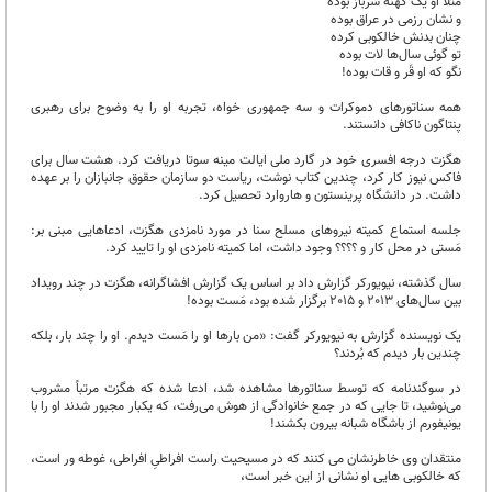
مثلاً او یک کهنه سرباز بوده
و نشان رزمی در عراق بوده
چنان بدنش خالکوبی کرده
تو گوئی سال‌ها لات بوده
نگو که او قَر و قات بوده!
همه سناتورهای دموکرات و سه جمهوری خواه، تجربه او را به وضوح برای رهبری
پنتاگون ناکافی دانستند.
هگزت درجه افسری خود در گارد ملی ایالت مینه سوتا دریافت کرد. هشت سال برای
فاکس نیوز کار کرد، چندین کتاب نوشت، ریاست دو سازمان حقوق جانبازان را بر عهده
داشت. در دانشگاه پرینستون و هاروارد تحصیل کرد.
جلسه استماع کمیته نیروهای مسلح سنا در مورد نامزدی هگزت، ادعاهایی مبنی بر:
مَستی در محل کار و ؟؟؟؟ وجود داشت، اما کمیته نامزدی او را تایید کرد.
سال گذشته، نیویورکر گزارش داد بر اساس یک گزارش افشاگرانه، هگزت در چند رویداد
بین سال‌های 2013 و 2015 برگزار شده بود، مَست بوده!
یک نویسنده گزارش به نیویورکر گفت: «من بارها او را مَست دیدم. او را چند بار، بلکه
چندین بار دیدم که بُردند؟
در سوگندنامه که توسط سناتورها مشاهده شد، ادعا شده که هگزت مرتباً مشروب
می‌نوشید، تا جایی که در جمع‌ خانوادگی از هوش می‌رفت، که یکبار مجبور شدند او را با
یونیفورم از باشگاه شبانه بیرون بکشند!
منتقدان وی خاطرنشان می کنند که در مسیحیت راست افراطیِ افراطی، غوطه ور است،
که خالکوبی هایی او نشانی از این خبر است،