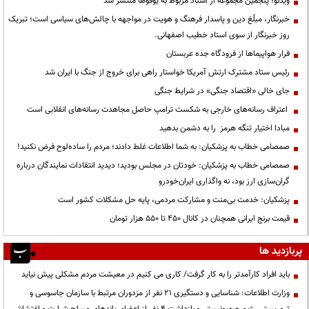
ویدئو؛ پنجمین مجموعه از اسناد مربوط به یوفوها منتشر شد
خبرنگار، مبلّغ دین و پاسدار فرهنگ و هویت در مواجهه با چالش‌های سیاسی است؛ تبریک
روز خبرنگار از سوی استاد خطیب اصفهانی.
فرار هواپیماها از فرودگاه جده عربستان
رئیس ستاد مشترک ارتش آمریکا خواستار راهی برای خروج از جنگ با ایران شد
جای خالی «اقتصاد جنگی» در شرایط جنگی
اعتراف رسانه‌های خارجی به شکست ترامپ حاصل مجاهدت رسانه‌های انقلابی است
مبادا اختیار تنگه هرمز را به دشمن بدهید
صمصامی خطاب به پزشکیان: به شما اطلاعات غلط دادند؛ مردم را ساده‌لوح فرض نکنید!
صمصامی خطاب به پزشکیان: خودتان در مجلس بودید؛ دیدید انتقادات نمایندگان درباره
گران‌سازی ارز بود، نه واگذاری ایران‌خودرو
پزشکیان: خدمت بی‌منت و مشارکت مردمی، پایه حل مشکلات کشور است
قیمت‌ برنج ایرانی همچنان در کانال ۴۵۰ تا ۵۵۰ هزار تومان
پربازدید ها
باید افراد کارآمدتر را به کار گرفت/ کاری می کنیم در معیشت مردم مشکلی پیش نیاید
وزارت اطلاعات: شناسایی و دستگیری ۲۱ نفر از مزدوران مرتبط با سازمان جاسوسی و