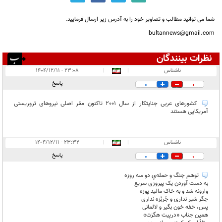
شما می توانید مطالب و تصاویر خود را به آدرس زیر ارسال فرمایید.
bultannews@gmail.com
نظرات بینندگان
انتشار یافته:
۱۷
ناشناس
|
|
۲۳:۰۸ - ۱۴۰۴/۱۲/۱۱
در انتظار بررسی:
پاسخ
0
0
غیر قابل انتشار:
۵
کشورهای عربی جنایتکار از سال 2001 تاکنون مقر اصلی نیروهای تروریستی
آمریکایی هستند
ناشناس
|
|
۲۳:۳۲ - ۱۴۰۴/۱۲/۱۱
پاسخ
0
0
توهم جنگ و حمله‌یِ دو سه روزه
به دست آوردن یک پیروزی سریع
وارونه شد و به خاک مالید پوزه
جگر شیر نداری و جُربُزه نداری
پس، خفه خون بگیر و لالمانی
همین جناب «درپیت هگزت»