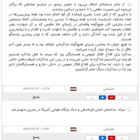
از تمام مسلمانان انتظار می‌رود با حضور پرشور در مراسم مختلفی که برگزار
می‌شود این مصیبت عظمی را تا حدودی تسکین ببخشند.
با تدابیری که از قبل تحت رهبری فرمانده کل قوا انجام شده بود همه پیش‌بینی‌ها در
ابعاد مختلف اندیشیده شده و همه نیروها تا چندین رده وضعیتشان کاملا مشخص
است بنابراین الان هیچ‌گونه وقفه‌ای در راستای خلا عظیمی که بر اثر شهادت رهبر
انقلاب به‌وجود آمد نخواهیم داشت و نظامیان ما با قوت، قدرت و اقتدار و با برنامه‌ریزی
که از قبل شده بود آمادگی دارند و الان شاهد هستید که با توان بیشتری پاسخگو
هستند.
به هیچ عنوان نه مجلس پذیرای هیچ‌گونه مذاکره‌ای خواهد بود و نه مردم چون آدم
عاقل از یک سوراخ دوبار گزیده نمی‌شود.
مذاکره برای اقناع افکار عمومی و همسایگان بود که ببینند ما اهل مذاکره هستیم
هرچند می‌دانستیم مذاکره به جایی نمی‌رسد و در پس این مذاکرات شیطنت‌های خاص
خود را دارند، اما مذاکره برای اقناع افکار عمومی در داخل، خارج و همسایگانمان لازم
بود لذا در مذاکرات سنگ تمام گذاشتیم.
ناشناس
|
|
۱۱:۳۹ - ۱۴۰۴/۱۲/۱۲
پاسخ
0
0
سپاه: ساختمان اصلی فرماندهی و ستاد پایگاه هوایی آمریکا در بحرین منهدم شد
ناشناس
|
|
۱۱:۴۲ - ۱۴۰۴/۱۲/۱۲
پاسخ
0
0