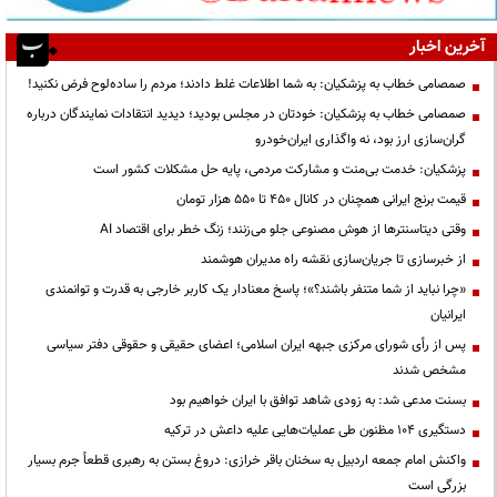
آخرین اخبار
صمصامی خطاب به پزشکیان: به شما اطلاعات غلط دادند؛ مردم را ساده‌لوح فرض نکنید!
صمصامی خطاب به پزشکیان: خودتان در مجلس بودید؛ دیدید انتقادات نمایندگان درباره
گران‌سازی ارز بود، نه واگذاری ایران‌خودرو
پزشکیان: خدمت بی‌منت و مشارکت مردمی، پایه حل مشکلات کشور است
قیمت‌ برنج ایرانی همچنان در کانال ۴۵۰ تا ۵۵۰ هزار تومان
وقتی دیتاسنترها از هوش مصنوعی جلو می‌زنند؛ زنگ خطر برای اقتصاد AI
از خبرسازی تا جریان‌سازی نقشه راه مدیران هوشمند
«چرا نباید از شما متنفر باشند؟»؛ پاسخ معنادار یک کاربر خارجی به قدرت و توانمندی
ایرانیان
پس از رأی شورای مرکزی جبهه ایران اسلامی؛ اعضای حقیقی و حقوقی دفتر سیاسی
مشخص شدند
بسنت مدعی شد: به زودی شاهد توافق با ایران خواهیم بود
دستگیری ۱۰۴ مظنون طی عملیات‌هایی علیه داعش در ترکیه
واکنش امام جمعه اردبیل به سخنان باقر خرازی: دروغ بستن به رهبری قطعاً جرم بسیار
بزرگی است