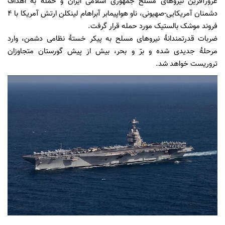
غرورآفرین نیروهای مسلح جمهوری اسلامی ایران و حمله به اهداف
دشمنان آمریکایی-صهیونی، ناو هواپیمابر آبراهام لینکلن ارتش آمریکا با ۴
فروند موشک بالستیک مورد حمله قرار گرفت.
ضربات قدرتمندانهٔ نیروهای مسلح به پیکر خستهٔ نظامی دشمن، وارد
مرحلهٔ جدیدی شده و برّ و بحر، بیش از پیش گورستان متجاوزان
تروریست خواهد شد.