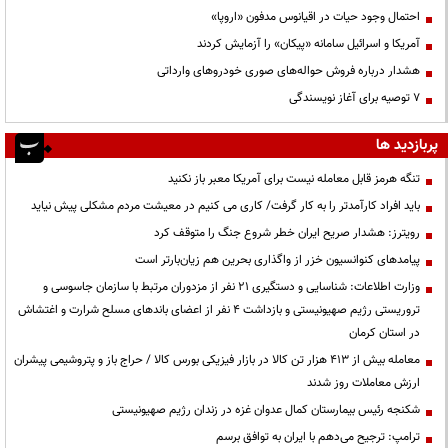
احتمال وجود حیات در اقیانوس مدفون «اروپا»
آمریکا و اسرائیل سامانه «پیکان» را آزمایش کردند
هشدار درباره فروش حواله‌های صوری خودروهای وارداتی
۷ توصیه برای آغاز نویسندگی
پربازدید ها
تنگه هرمز قابل معامله نیست برای آمریکا معبر باز نکنید
باید افراد کارآمدتر را به کار گرفت/ کاری می کنیم در معیشت مردم مشکلی پیش نیاید
رویترز: هشدار صریح ایران خطر شروع جنگ را متوقف کرد
پیامدهای کنوانسیون خزر از واگذاری بحرین هم زیان‌بارتر است
وزارت اطلاعات: شناسایی و دستگیری ۲۱ نفر از مزدوران مرتبط با سازمان جاسوسی و
تروریستی رژیم صهیونیستی و بازداشت ۴ نفر از اعضای باندهای مسلح شرارت و اغتشاش
در استان کرمان
معامله بیش از ۴۱۳ هزار تن کالا در بازار فیزیکی بورس کالا / حراج باز و پتروشیمی پیشران
ارزش معاملات روز شدند
شکنجه رئیس بیمارستان کمال عدوان غزه در زندان رژیم صهیونیستی
ترامپ: ترجیح می‌دهم با ایران به توافق برسم