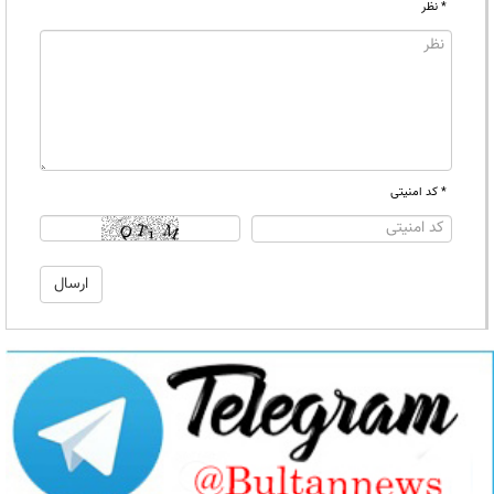
* نظر
* کد امنیتی