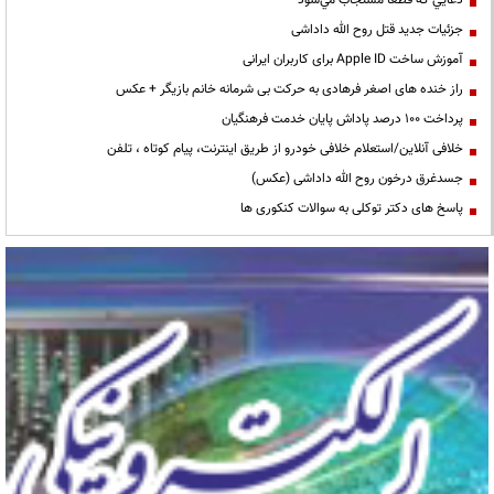
دعايي كه قطعا مستجاب مي‌شود
جزئیات جدید قتل روح الله داداشی
آموزش ساخت Apple ID برای کاربران ایرانی
راز خنده های اصغر فرهادی به حرکت بی شرمانه خانم بازیگر + عکس
پرداخت ۱۰۰ درصد پاداش پایان خدمت فرهنگیان
خلافی آنلاین/استعلام خلافی خودرو از طریق اینترنت، پیام کوتاه ، تلفن
جسدغرق درخون روح الله داداشی (عکس)
پاسخ های دکتر توکلی به سوالات کنکوری ها