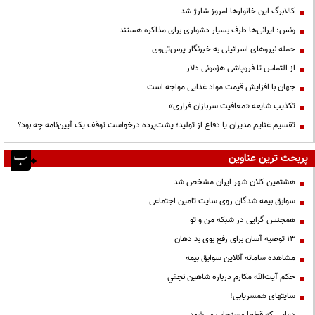
کالابرگ این خانوارها امروز شارژ شد
ونس: ایرانی‌ها طرف بسیار دشواری برای مذاکره هستند
حمله نیروهای اسرائیلی به خبرنگار پرس‌تی‌وی
از التماس تا فروپاشی هژمونی دلار
جهان با افزایش قیمت مواد غذایی مواجه است
تکذیب شایعه «معافیت سربازان فراری»
تقسیم غنایم مدیران یا دفاع از تولید؛ پشت‌پرده درخواست توقف یک آیین‌نامه چه بود؟
پربحث ترین عناوین
هشتمین کلان شهر ایران مشخص شد
سوابق بیمه شدگان روی سایت تامین اجتماعی
همجنس گرایی در شبکه من و تو
13 توصیه آسان برای رفع بوی بد دهان
مشاهده سامانه آنلاين سوابق بیمه
حكم آيت‌الله مكارم درباره شاهين نجفي
سایتهای همسریابی!