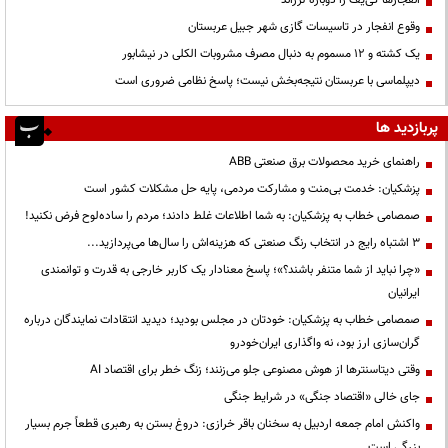
انفجارها کی‌یف را دوباره لرزاند
وقوع انفجار در تاسیسات گازی شهر جبیل عربستان
یک کشته و ۱۲ مسموم به دنبال مصرف مشروبات الکلی در نیشابور
دیپلماسی با عربستان نتیجه‌بخش نیست؛ پاسخ نظامی ضروری است
پربازدید ها
راهنمای خرید محصولات برق صنعتی ABB
پزشکیان: خدمت بی‌منت و مشارکت مردمی، پایه حل مشکلات کشور است
صمصامی خطاب به پزشکیان: به شما اطلاعات غلط دادند؛ مردم را ساده‌لوح فرض نکنید!
3 اشتباه رایج در انتخاب رنگ صنعتی که هزینه‌اش را سال‌ها می‌پردازید...
«چرا نباید از شما متنفر باشند؟»؛ پاسخ معنادار یک کاربر خارجی به قدرت و توانمندی
ایرانیان
صمصامی خطاب به پزشکیان: خودتان در مجلس بودید؛ دیدید انتقادات نمایندگان درباره
گران‌سازی ارز بود، نه واگذاری ایران‌خودرو
وقتی دیتاسنترها از هوش مصنوعی جلو می‌زنند؛ زنگ خطر برای اقتصاد AI
جای خالی «اقتصاد جنگی» در شرایط جنگی
واکنش امام جمعه اردبیل به سخنان باقر خرازی: دروغ بستن به رهبری قطعاً جرم بسیار
بزرگی است