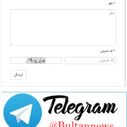
* نظر
* کد امنیتی