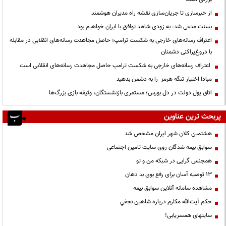
از خبرسازی تا جریان‌سازی نقشه راه مدیران هوشمند
بسنت مدعی شد: به زودی شاهد توافق با ایران خواهیم بود
اعتراف رسانه‌های خارجی به شکست ترامپ؛ حاصل مجاهدت رسانه‌های انقلابی در مقابله
با دروغ‌پراکنی دشمنان
اعتراف رسانه‌های خارجی به شکست ترامپ حاصل مجاهدت رسانه‌های انقلابی است
مبادا اختیار تنگه هرمز را به دشمن بدهید
اتاق پول دولت در دل بورس؛ مستمری بازنشستگان، وثیقه بازی بزرگ‌ها
پربحث ترین عناوین
هشتمین کلان شهر ایران مشخص شد
سوابق بیمه شدگان روی سایت تامین اجتماعی
همجنس گرایی در شبکه من و تو
13 توصیه آسان برای رفع بوی بد دهان
مشاهده سامانه آنلاين سوابق بیمه
حكم آيت‌الله مكارم درباره شاهين نجفي
سایتهای همسریابی!