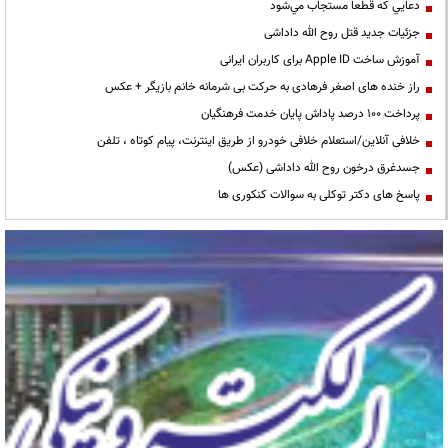
دعايي كه قطعا مستجاب مي‌شود
جزئیات جدید قتل روح الله داداشی
آموزش ساخت Apple ID برای کاربران ایرانی
راز خنده های اصغر فرهادی به حرکت بی شرمانه خانم بازیگر + عکس
پرداخت ۱۰۰ درصد پاداش پایان خدمت فرهنگیان
خلافی آنلاین/استعلام خلافی خودرو از طریق اینترنت، پیام کوتاه ، تلفن
جسدغرق درخون روح الله داداشی (عکس)
پاسخ های دکتر توکلی به سوالات کنکوری ها