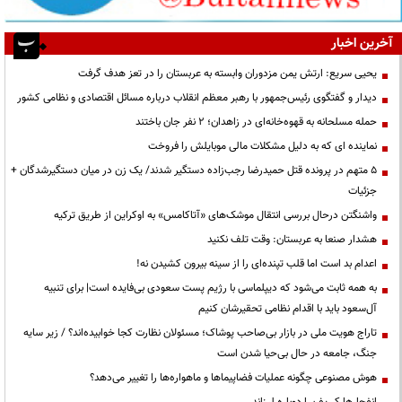
آخرین اخبار
یحیی سریع: ارتش یمن مزدوران وابسته به عربستان را در تعز هدف گرفت
دیدار و گفتگوی رئیس‌جمهور با رهبر معظم انقلاب درباره مسائل اقتصادی و نظامی کشور
حمله مسلحانه به قهوه‌خانه‌ای در زاهدان؛ ۲ نفر جان باختند
نماینده ای که به دلیل مشکلات مالی موبایلش را فروخت
۵ متهم در پرونده قتل حمیدرضا رجب‌زاده دستگیر شدند/ یک زن در میان دستگیرشدگان +
جزئیات
واشنگتن درحال بررسی انتقال موشک‌های «آتاکامس» به اوکراین از طریق ترکیه
هشدار صنعا به عربستان: وقت تلف نکنید
اعدام بد است اما قلب تپنده‌ای را از سینه بیرون کشیدن نه!
به همه ثابت می‌شود که دیپلماسی با رژیم پست سعودی بی‌فایده است| برای تنبیه
آل‌سعود باید با اقدام نظامی تحقیرشان کنیم
تاراج هویت ملی در بازار بی‌صاحب پوشاک؛ مسئولان نظارت کجا خوابیده‌اند؟ / زیر سایه
جنگ، جامعه در حال بی‌حیا شدن است
هوش مصنوعی چگونه عملیات فضاپیماها و ماهواره‌ها را تغییر می‌دهد؟