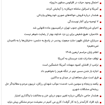
احتمال وجود حیات در اقیانوس مدفون «اروپا»
آمریکا و اسرائیل سامانه «پیکان» را آزمایش کردند
هشدار درباره فروش حواله‌های صوری خودروهای وارداتی
۷ توصیه برای آغاز نویسندگی
احیای شن‌چاله‌های جنوب تهران درکمیسیون ماده ۵نهایی شد
خادمیان: هیچ شفیعی برای زن نزد خداوند بهتر از رضایت شوهر نیست
سربازانِ خیابانِ ظهور؛ ملتِ مبعوثِ رودسر در پاسخ به دشمن: «خیابان‌ها را به ناامیدان
نمی‌دهیم»
اعلام پایان مراسم اربعین ۱۴۰۵
توقف صادرات نفت عربستان به آمریکا
ترامپ از افشای کمبود مهمات آمریکا خشمگین است
اجازه باز شدن مسیر دوم در تنگه هرمز را نخواهیم داد
فرق است میان مجاهدان در میدان و ساکتین
یکصد و پنجاه و سومین شب خدمت؛ موکب شهدای رزکان، تریبون مردم و مطالبه‌گر حل
ریشه‌ای مشکلات شهری
هشدار حاجی دلیگانی درباره تغییر سهم دریای خزر و مخالفت با واگذاری امتیاز
باید افراد کارآمدتر را به کار گرفت/ کاری می کنیم در معیشت مردم مشکلی پیش نیاید