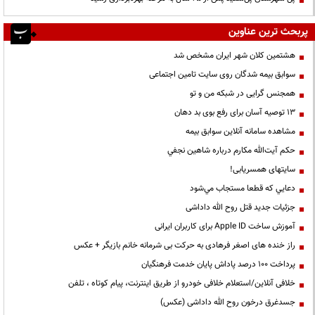
پربحث ترین عناوین
هشتمین کلان شهر ایران مشخص شد
سوابق بیمه شدگان روی سایت تامین اجتماعی
همجنس گرایی در شبکه من و تو
13 توصیه آسان برای رفع بوی بد دهان
مشاهده سامانه آنلاين سوابق بیمه
حكم آيت‌الله مكارم درباره شاهين نجفي
سایتهای همسریابی!
دعايي كه قطعا مستجاب مي‌شود
جزئیات جدید قتل روح الله داداشی
آموزش ساخت Apple ID برای کاربران ایرانی
راز خنده های اصغر فرهادی به حرکت بی شرمانه خانم بازیگر + عکس
پرداخت ۱۰۰ درصد پاداش پایان خدمت فرهنگیان
خلافی آنلاین/استعلام خلافی خودرو از طریق اینترنت، پیام کوتاه ، تلفن
جسدغرق درخون روح الله داداشی (عکس)