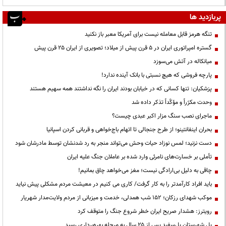
پربازدید ها
تنگه هرمز قابل معامله نیست برای آمریکا معبر باز نکنید
گستره امپراتوری ایران در ۵ قرن پیش از میلاد؛ تصویری از ایران ۲۵ قرن پیش
میانکاله در آتش می‌سوزد
پارچه فروشی که هیچ نسبتی با بانک آینده ندارد!
پزشکیان: تنها کسانی که در خیابان بودند ایران را نگه نداشتند همه سهیم هستند
وحدت مکرّراً و مؤکّداً تذکر داده شد
ماجرای نصب سنگ مزار اکبر عبدی چیست؟
بحران اینفانتینو؛ از طرح جنجالی تا اتهام باج‌خواهی و قربانی کردن اسپانیا
دست نزنید؛ لمس نوزاد حیات وحش می‌تواند منجر به رد شدنشان توسط مادرشان شود
تأملی بر خسارت‌های نامرئی وارد شده بر عاملان جنگ علیه ایران
چاقی به دلیل بی‌ارادگی نیست؛ مغز می‌خواهد چاق بمانیم!
باید افراد کارآمدتر را به کار گرفت/ کاری می کنیم در معیشت مردم مشکلی پیش نیاید
موکب شهدای رزکان؛ ۱۵۲ شب همدلی، خدمت و میزبانی از مردم ولایت‌مدار شهریار
رویترز: هشدار صریح ایران خطر شروع جنگ را متوقف کرد
پل شهرستان پل‌سفید پس از ۲۵ سال به مرحله بهره‌برداری رسید