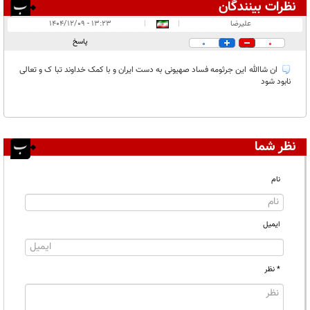
نظرات بینندگان
انتشار یافته:
۱
علیرضا
|
|
۱۳:۲۳ - ۱۴۰۴/۱۲/۰۹
در انتظار بررسی:
پاسخ
0
0
غیر قابل انتشار:
ان شاالله این جرثومه فساد صهیونی به دست ایران و با کمک خداوند تبا ک و تعالی
نابود شود
نظر شما
نام
ایمیل
* نظر