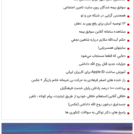
سوابق بیمه شدگان روی سایت تامین اجتماعی
همجنس گرایی در شبکه من و تو
13 توصیه آسان برای رفع بوی بد دهان
مشاهده سامانه آنلاين سوابق بیمه
حكم آيت‌الله مكارم درباره شاهين نجفي
سایتهای همسریابی!
دعايي كه قطعا مستجاب مي‌شود
جزئیات جدید قتل روح الله داداشی
آموزش ساخت Apple ID برای کاربران ایرانی
راز خنده های اصغر فرهادی به حرکت بی شرمانه خانم بازیگر + عکس
پرداخت ۱۰۰ درصد پاداش پایان خدمت فرهنگیان
خلافی آنلاین/استعلام خلافی خودرو از طریق اینترنت، پیام کوتاه ، تلفن
جسدغرق درخون روح الله داداشی (عکس)
پاسخ های دکتر توکلی به سوالات کنکوری ها