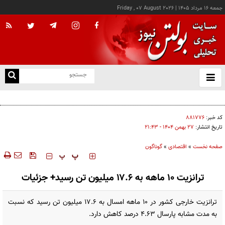
جمعه ۱۶ مرداد ۱۴۰۵
|
Friday , 07 August 2026
از
و
ته
کالابرگ این خانوارها امروز شارژ شد
ن
نو
کد خبر:
۸۸۱۷۷۶
تاریخ انتشار:
۲۷ بهمن ۱۴۰۴ - ۲۱:۴۳
صفحه نخست
»
اقتصادی
»
گوناگون
‍‍‍ پ
پ
ترانزیت ۱۰ ماهه به ۱۷.۶ میلیون تن رسید+ جزئیات
ترانزیت خارجی کشور در ۱۰ ماهه امسال به ۱۷.۶ میلیون تن رسید که نسبت
به مدت مشابه پارسال ۴.۶۳ درصد کاهش دارد.