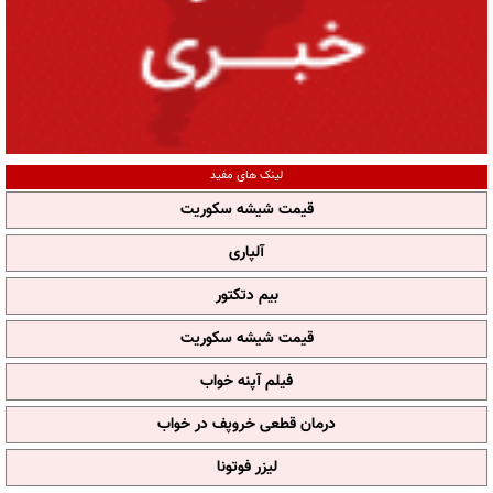
لینک های مفید
قیمت شیشه سکوریت
آلپاری
بیم دتکتور
قیمت شیشه سکوریت
فیلم آپنه خواب
درمان قطعی خروپف در خواب
لیزر فوتونا