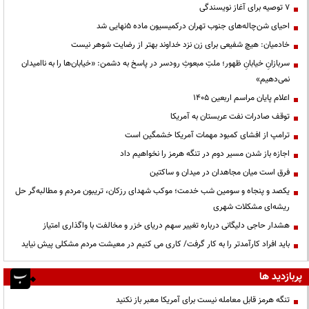
۷ توصیه برای آغاز نویسندگی
احیای شن‌چاله‌های جنوب تهران درکمیسیون ماده ۵نهایی شد
خادمیان: هیچ شفیعی برای زن نزد خداوند بهتر از رضایت شوهر نیست
سربازانِ خیابانِ ظهور؛ ملتِ مبعوثِ رودسر در پاسخ به دشمن: «خیابان‌ها را به ناامیدان
نمی‌دهیم»
اعلام پایان مراسم اربعین ۱۴۰۵
توقف صادرات نفت عربستان به آمریکا
ترامپ از افشای کمبود مهمات آمریکا خشمگین است
اجازه باز شدن مسیر دوم در تنگه هرمز را نخواهیم داد
فرق است میان مجاهدان در میدان و ساکتین
یکصد و پنجاه و سومین شب خدمت؛ موکب شهدای رزکان، تریبون مردم و مطالبه‌گر حل
ریشه‌ای مشکلات شهری
هشدار حاجی دلیگانی درباره تغییر سهم دریای خزر و مخالفت با واگذاری امتیاز
باید افراد کارآمدتر را به کار گرفت/ کاری می کنیم در معیشت مردم مشکلی پیش نیاید
پربازدید ها
تنگه هرمز قابل معامله نیست برای آمریکا معبر باز نکنید