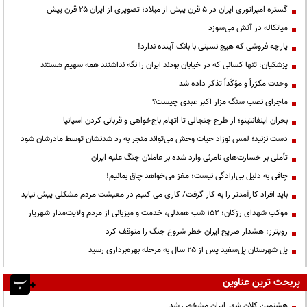
گستره امپراتوری ایران در ۵ قرن پیش از میلاد؛ تصویری از ایران ۲۵ قرن پیش
میانکاله در آتش می‌سوزد
پارچه فروشی که هیچ نسبتی با بانک آینده ندارد!
پزشکیان: تنها کسانی که در خیابان بودند ایران را نگه نداشتند همه سهیم هستند
وحدت مکرّراً و مؤکّداً تذکر داده شد
ماجرای نصب سنگ مزار اکبر عبدی چیست؟
بحران اینفانتینو؛ از طرح جنجالی تا اتهام باج‌خواهی و قربانی کردن اسپانیا
دست نزنید؛ لمس نوزاد حیات وحش می‌تواند منجر به رد شدنشان توسط مادرشان شود
تأملی بر خسارت‌های نامرئی وارد شده بر عاملان جنگ علیه ایران
چاقی به دلیل بی‌ارادگی نیست؛ مغز می‌خواهد چاق بمانیم!
باید افراد کارآمدتر را به کار گرفت/ کاری می کنیم در معیشت مردم مشکلی پیش نیاید
موکب شهدای رزکان؛ ۱۵۲ شب همدلی، خدمت و میزبانی از مردم ولایت‌مدار شهریار
رویترز: هشدار صریح ایران خطر شروع جنگ را متوقف کرد
پل شهرستان پل‌سفید پس از ۲۵ سال به مرحله بهره‌برداری رسید
پربحث ترین عناوین
هشتمین کلان شهر ایران مشخص شد