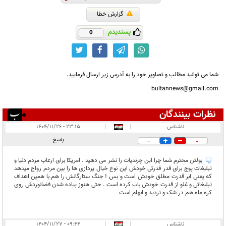
گزارش خطا
پسندیدم
0
شما می توانید مطالب و تصاویر خود را به آدرس زیر ارسال فرمایید.
bultannews@gmail.com
نظرات بینندگان
انتشار یافته:
۲
ناشناس
|
|
۲۳:۱۵ - ۱۴۰۴/۱۱/۲۶
در انتظار بررسی:
پاسخ
0
0
غیر قابل انتشار:
بولتن محترم شما چرا این چرندیات را نشر می دهید . امریکا برای ارعاب مردم دنیا و
تبلیغات پوچ برای قدر قدرتی خودش این نوع خیال پردازی ها را بین مردم رواج میدهد
که یعنی ابر قدرت مطلق خودش است و بس ! جنگ ستارگانش را هم با همین اهداف
تبلیغاتی و غلو از قدرت خودش باب کرده است . حتی هنوز پیاده شدن فضانوردش روی
کره ماه هم در شک و تردید و ابهام است
ناشناس
|
|
۰۹:۴۴ - ۱۴۰۴/۱۱/۲۷