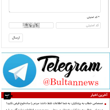
* کد امنیتی
آخرین اخبار
صمصامی خطاب به پزشکیان: به شما اطلاعات غلط دادند؛ مردم را ساده‌لوح فرض نکنید!
صمصامی خطاب به پزشکیان: خودتان در مجلس بودید؛ دیدید انتقادات نمایندگان درباره