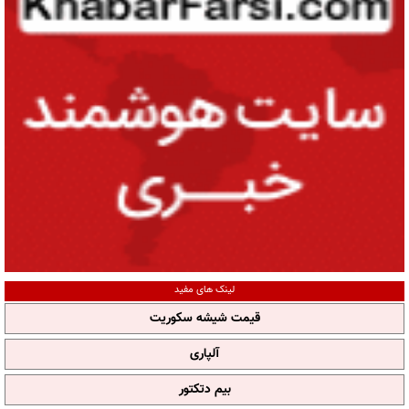
لینک های مفید
قیمت شیشه سکوریت
آلپاری
بیم دتکتور