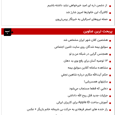
از دشمن ذره ای امید خیرخواهی نباید داشته باشیم
کالابرگ این خانوارها امروز شارژ شد
حمله نیروهای اسرائیلی به خبرنگار پرس‌تی‌وی
پربحث ترین عناوین
هشتمین کلان شهر ایران مشخص شد
سوابق بیمه شدگان روی سایت تامین اجتماعی
همجنس گرایی در شبکه من و تو
13 توصیه آسان برای رفع بوی بد دهان
مشاهده سامانه آنلاين سوابق بیمه
حكم آيت‌الله مكارم درباره شاهين نجفي
سایتهای همسریابی!
دعايي كه قطعا مستجاب مي‌شود
جزئیات جدید قتل روح الله داداشی
آموزش ساخت Apple ID برای کاربران ایرانی
راز خنده های اصغر فرهادی به حرکت بی شرمانه خانم بازیگر + عکس