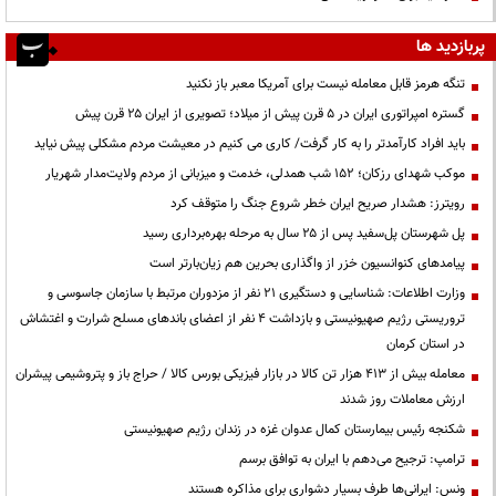
پربازدید ها
تنگه هرمز قابل معامله نیست برای آمریکا معبر باز نکنید
گستره امپراتوری ایران در ۵ قرن پیش از میلاد؛ تصویری از ایران ۲۵ قرن پیش
باید افراد کارآمدتر را به کار گرفت/ کاری می کنیم در معیشت مردم مشکلی پیش نیاید
موکب شهدای رزکان؛ ۱۵۲ شب همدلی، خدمت و میزبانی از مردم ولایت‌مدار شهریار
رویترز: هشدار صریح ایران خطر شروع جنگ را متوقف کرد
پل شهرستان پل‌سفید پس از ۲۵ سال به مرحله بهره‌برداری رسید
پیامدهای کنوانسیون خزر از واگذاری بحرین هم زیان‌بارتر است
وزارت اطلاعات: شناسایی و دستگیری ۲۱ نفر از مزدوران مرتبط با سازمان جاسوسی و
تروریستی رژیم صهیونیستی و بازداشت ۴ نفر از اعضای باندهای مسلح شرارت و اغتشاش
در استان کرمان
معامله بیش از ۴۱۳ هزار تن کالا در بازار فیزیکی بورس کالا / حراج باز و پتروشیمی پیشران
ارزش معاملات روز شدند
شکنجه رئیس بیمارستان کمال عدوان غزه در زندان رژیم صهیونیستی
ترامپ: ترجیح می‌دهم با ایران به توافق برسم
ونس: ایرانی‌ها طرف بسیار دشواری برای مذاکره هستند