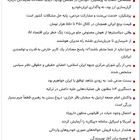
گران‌سازی ارز بود، نه واگذاری ایران‌خودرو
پزشکیان: خدمت بی‌منت و مشارکت مردمی، پایه حل مشکلات کشور است
قیمت‌ برنج ایرانی همچنان در کانال ۴۵۰ تا ۵۵۰ هزار تومان
وقتی دیتاسنترها از هوش مصنوعی جلو می‌زنند؛ زنگ خطر برای اقتصاد AI
از خبرسازی تا جریان‌سازی نقشه راه مدیران هوشمند
«چرا نباید از شما متنفر باشند؟»؛ پاسخ معنادار یک کاربر خارجی به قدرت و توانمندی
ایرانیان
پس از رأی شورای مرکزی جبهه ایران اسلامی؛ اعضای حقیقی و حقوقی دفتر سیاسی
مشخص شدند
بسنت مدعی شد: به زودی شاهد توافق با ایران خواهیم بود
دستگیری ۱۰۴ مظنون طی عملیات‌هایی علیه داعش در ترکیه
واکنش امام جمعه اردبیل به سخنان باقر خرازی: دروغ بستن به رهبری قطعاً جرم بسیار
بزرگی است
احتمال وجود حیات در اقیانوس مدفون «اروپا»
آمریکا و اسرائیل سامانه «پیکان» را آزمایش کردند
هشدار درباره فروش حواله‌های صوری خودروهای وارداتی
۷ توصیه برای آغاز نویسندگی