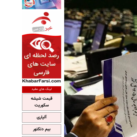
لینک های مفید
قیمت شیشه
سکوریت
آلپاری
بیم دتکتور