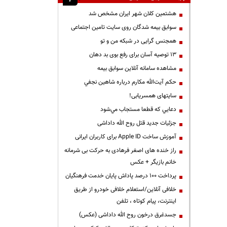
هشتمین کلان شهر ایران مشخص شد
سوابق بیمه شدگان روی سایت تامین اجتماعی
همجنس گرایی در شبکه من و تو
13 توصیه آسان برای رفع بوی بد دهان
مشاهده سامانه آنلاين سوابق بیمه
حكم آيت‌الله مكارم درباره شاهين نجفي
سایتهای همسریابی!
دعايي كه قطعا مستجاب مي‌شود
جزئیات جدید قتل روح الله داداشی
آموزش ساخت Apple ID برای کاربران ایرانی
راز خنده های اصغر فرهادی به حرکت بی شرمانه
خانم بازیگر + عکس
پرداخت ۱۰۰ درصد پاداش پایان خدمت فرهنگیان
خلافی آنلاین/استعلام خلافی خودرو از طریق
اینترنت، پیام کوتاه ، تلفن
جسدغرق درخون روح الله داداشی (عکس)