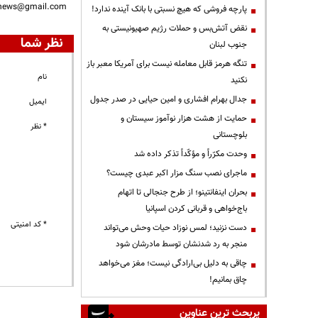
nnews@gmail.com
پارچه فروشی که هیچ نسبتی با بانک آینده ندارد!
نقض آتش‌بس و حملات رژیم صهیونیستی به
نظر شما
جنوب لبنان
تنگه هرمز قابل معامله نیست برای آمریکا معبر باز
نام
نکنید
جدال بهرام افشاری و امین حیایی در صدر جدول
ایمیل
حمایت از هشت هزار نوآموز سیستان و
* نظر
بلوچستانی
وحدت مکرّراً و مؤکّداً تذکر داده شد
ماجرای نصب سنگ مزار اکبر عبدی چیست؟
بحران اینفانتینو؛ از طرح جنجالی تا اتهام
باج‌خواهی و قربانی کردن اسپانیا
* کد امنیتی
دست نزنید؛ لمس نوزاد حیات وحش می‌تواند
منجر به رد شدنشان توسط مادرشان شود
چاقی به دلیل بی‌ارادگی نیست؛ مغز می‌خواهد
چاق بمانیم!
پربحث ترین عناوین