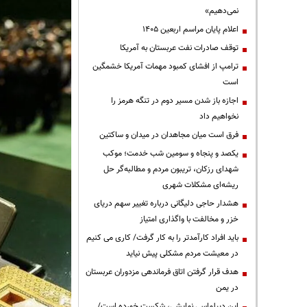
نمی‌دهیم»
اعلام پایان مراسم اربعین ۱۴۰۵
توقف صادرات نفت عربستان به آمریکا
ترامپ از افشای کمبود مهمات آمریکا خشمگین
است
اجازه باز شدن مسیر دوم در تنگه هرمز را
نخواهیم داد
فرق است میان مجاهدان در میدان و ساکتین
یکصد و پنجاه و سومین شب خدمت؛ موکب
شهدای رزکان، تریبون مردم و مطالبه‌گر حل
ریشه‌ای مشکلات شهری
هشدار حاجی دلیگانی درباره تغییر سهم دریای
خزر و مخالفت با واگذاری امتیاز
باید افراد کارآمدتر را به کار گرفت/ کاری می کنیم
در معیشت مردم مشکلی پیش نیاید
هدف قرار گرفتن اتاق‌ فرماندهی مزدوران عربستان
در یمن
این دیپلماسی نمایشی، شکست خورده است/