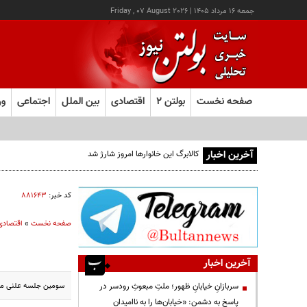
جمعه ۱۶ مرداد ۱۴۰۵
|
Friday , 07 August 2026
صفحه نخست
بولتن ۲
اقتصادی
بین الملل
اجتماعی
ور
آخرین اخبار
کالابرگ این خانوارها امروز شارژ شد
کد خبر:
۸۸۱۶۴۳
صفحه نخست
»
اقتصادی
آخرین اخبار
سومین جلسه علنی مجلس شورا
سربازانِ خیابانِ ظهور؛ ملتِ مبعوثِ رودسر در
پاسخ به دشمن: «خیابان‌ها را به ناامیدان