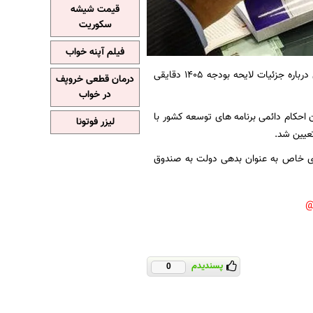
قیمت شیشه
سکوریت
فیلم آپنه خواب
سومین جلسه علنی مجلس شورای اسلامی به منظور بررسی گزارش کمیسیون تلفیق درباره جزئیات لایحه بودجه ۱۴۰۵ دقایقی
درمان قطعی خروپف
در خواب
سنا،سهم صندوق توسعه ملی از محل صادرات موضوع ماده ۱۶ قانون احکام دائمی برنامه های توسعه کشور با
لیزر فوتونا
ای خاص به عنوان بدهی دولت به صندوق
پسندیدم
0