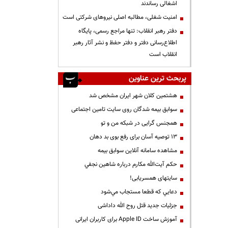
اشغالی رساندند
‌امنیت شغلی، مطالبه اصلی نیروهای شرکتی است
دفتر رهبر انقلاب: تنها مراجع رسمی، پایگاه
اطلاع‌رسانی دفتر و دفتر حفظ و نشر آثار رهبر
انقلاب است
پربحث ترین عناوین
هشتمین کلان شهر ایران مشخص شد
سوابق بیمه شدگان روی سایت تامین اجتماعی
همجنس گرایی در شبکه من و تو
13 توصیه آسان برای رفع بوی بد دهان
مشاهده سامانه آنلاين سوابق بیمه
حكم آيت‌الله مكارم درباره شاهين نجفي
سایتهای همسریابی!
دعايي كه قطعا مستجاب مي‌شود
جزئیات جدید قتل روح الله داداشی
آموزش ساخت Apple ID برای کاربران ایرانی