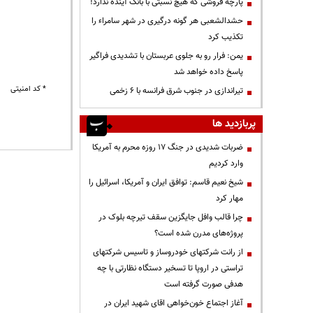
پارچه فروشی که هیچ نسبتی با بانک آینده ندارد!
حشدالشعبی هر گونه درگیری در شهر سامراء را
تکذیب کرد
یمن: فرار رو به جلوی عربستان با تشدیدی فراگیر
پاسخ داده خواهد شد
* کد امنیتی
تیراندازی در جنوب شرق فرانسه با ۶ زخمی
پربازدید ها
ضربات شدیدی در جنگ ۱۷ روزه محرم به آمریکا
وارد کردیم
شیخ نعیم قاسم: توافق ایران و آمریکا، اسرائیل را
مهار کرد
چرا قالب وافل جایگزین سقف تیرچه بلوک در
پروژه‌های مدرن شده است؟
از رانت‌ شرکتهای خودروساز و تاسیس شرکتهای
تراستی در اروپا تا تسخیر دستگاه نظارتی با چه
هدفی صورت گرفته است
آغاز اجتماع خون‌خواهی اقای شهید ایران در