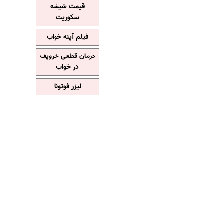
قیمت شیشه
سکوریت
فیلم آپنه خواب
درمان قطعی خروپف
در خواب
لیزر فوتونا