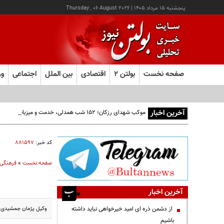
پنجشنبه ۱۵ مرداد ۱۴۰۵
|
Thursday , 06 August 2026
صفحه نخست
بولتن ۲
اقتصادی
بین الملل
اجتماعی
ور
آخرین اخبار
موکب شهدای رزکان؛ ۱۵۲ شب همدلی، خدمت و میزبانی از مردم ولایت‌مدار شهریار
کد خبر:
۸۸۱۵۹۷
صفحه نخست
»
فرهنگی
آخرین اخبار
وکیل پژمان جمشیدی از
از دشمن ذره ای امید خیرخواهی نباید داشته
باشیم