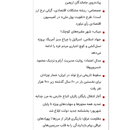
پیاده‌روی جاماندگان اربعین
صمصامی: ریشه مشکلات اقتصادی، گرانی نرخ ارز
است/ طرح «تقویت پول ملی» در کمیسیون
اقتصادی رأی نیاورد
میناب؛ شهرِ مقبره‌های کوچک!
جهاد اسلامی: اسرائیل با چراغ سبز آمریکا، پروژه
نسل‌کشی و کوچ اجباری مردم غزه را ادامه
می‌دهد
مدالِ اعتماد؛ روایت مدیریت آرام و نزدیک محمود
خسروی‌وفا
سقوط تاریخی نرخ تولد در ایران؛ شمار نوزادان
برای نخستین بار در ۶۰ سال گذشته زیر ۹۰۰ هزار
نفر رفت
آغاز انتقال رایگان زائران اتباع خارجی به مرز چذابه
تمدید همه مجوزها و مهلت‌های ویژه تا پایان
شهریور؛ بخشنامه جدید دولت ابلاغ شد
مقاومت عراق؛ بازیگری فراتر از مرزها | پهپادهای
عراقی پیام بازدارندگی را به قلب سرزمین‌های