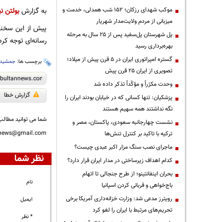
موکب شهدای رزکان؛ ۱۵۲ شب همدلی، خدمت و
به گزارش
بولتن نی
میزبانی از مردم ولایت‌مدار شهریار
پیش از این سخنگو
پل شهرستان پل‌سفید پس از ۲۵ سال به مرحله
رسانه‌ای توجه کر
بهره‌برداری رسید
گستره امپراتوری ایران در ۵ قرن پیش از میلاد؛
برچسب ها:
جمشید
تصویری از ایران ۲۵ قرن پیش
وحدت مکرّراً و مؤکّداً تذکر داده شد
گزارش خطا
پزشکیان: تنها کسانی که در خیابان بودند ایران را
نگه نداشتند همه سهیم هستند
شما می توانید مطالب 
نشست چهارجانبه سعودی، پاکستان، مصر و
nnews@gmail.com
ترکیه با تاکید بر کنترل تنش‌ها
ماجرای نصب سنگ مزار اکبر عبدی چیست؟
نظر شما
کدام اهداف زیرساختی در مدار ایران قرار دارد؟
بحران اینفانتینو؛ از طرح جنجالی تا اتهام
نام
باج‌خواهی و قربانی کردن اسپانیا
رویترز مدعی شد: وزارت خزانه‌داری آمریکا برخی
ایمیل
تحریم‌های مرتبط با ایران را لغو کرد
* نظر