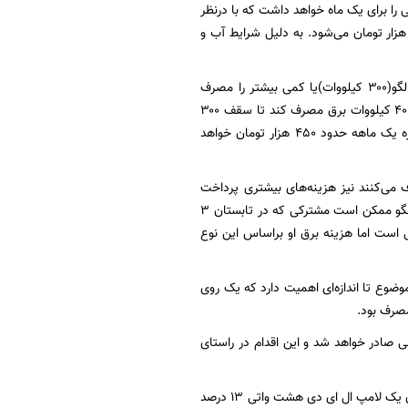
 تومانی و پرداخت ۱۶ درصد از این نرخ، هزینه قبض حدود ۵۰ هزار تومانی را برای یک ماه خواهد داشت که با درنظر
فتن مالیات برارزش افزوده، عوارض و بیمه مشترکان و ... این میزان برای دوره ۲ ماهه حدود ۱۳۰ هزار تومان می‌شود. به دلیل شرایط آب و
درخصوص نحوه محاسبه سایر مشترکان نیز گفته شده مشترکانی که در پله دوم بوده و در سقف الگو(۳۰۰ کیلووات)یا کمی بیشتر را مصرف
می‌کنند هزینه برق آنها بعد از ۳۰۰ کیلووات حدود ۱.۵ برابر الگو است. به معنای دیگر اگر مشترکی ۴۰۰ کیلووات برق مصرف کند تا سقف ۳۰۰
کیلووات ۵۰ درصد از هزینه و پس از آن ۱.۵ برابر الگو را پرداخت خواهد کرد که تقریبا برای یک دوره یک ماهه حدود ۴۵۰ هزار تومان خواهد
۲. برابر و برخی از مشترکانی که حدود ۵ تا ۶ برابر الگو مصرف می‌کنند نیز هزینه‌های بیشتری پرداخت
می‌کنند و تخفیفاتی که برای مشترکان در نظر گرفته شده برای آنها لحاظ نخواهد شد. براساس این الگو ممکن است مشترکی که در تابستان ۳
عددی ۱۰ برابر بیشتر از مشترک پله اول است اما هزینه برق او براساس این نوع
ضوع تا اندازه‌ای اهمیت دارد که یک روی
صرف بود.
 صادر خواهد شد و این اقدام در راستای
در این میان راهکاری مختلفی برای مدیریت مصرف برق در فصول مختلف سال وجود دارد؛ مصرف برق یک لامپ ال ای دی هشت واتی ۱۳ درصد