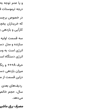
و یا عدم توجه به
درجه ترموستات فریزر را معمولا روی ۱۸ درجه زیر صفر و د
در خصوص برچسب ا
که خریداران یخچال
کارآیی و بازدهی 
سه قسمت اولیه ا
سازنده و مدل دس
انرژی دستگاه اس
میزان بازدهی دست
دراین قسمت از می
ردیف‌های بعدی د
سال، حجم خالص ی
می‌دهد.
مصرف برق ماشین