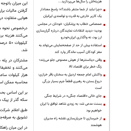
هزینه‌اش را سال‌ها می‌پردازید...
«چرا نباید از شما متنفر باشند؟»؛ پاسخ معنادار
یک کاربر خارجی به قدرت و توانمندی ایرانیان
هوایی متفاوت در
صمصامی خطاب به پزشکیان: خودتان در مجلس
بودید؛ دیدید انتقادات نمایندگان درباره گران‌سازی
ارز بود، نه واگذاری ایران‌خودرو
استفاده بیش از حد از صفحه‌نمایش می‌تواند به
شد.
مغز کودکان آسیب ماندگار وارد کند
وقتی دیتاسنترها از هوش مصنوعی جلو می‌زنند؛
زنگ خطر برای اقتصاد AI
واکنش امام جمعه اردبیل به سخنان باقر خرازی:
دروغ بستن به رهبری قطعاً جرم بسیار بزرگی
محاسبه ممکن است تا ۱۵ میلیون تومان باشد که فاصله ۴۰ تا ۵۰ بر
است
بر این اساس بحث 
جای خالی «اقتصاد جنگی» در شرایط جنگی
سکه گذر از پیک 
بسنت مدعی شد: به زودی شاهد توافق با ایران
طبق اعلام شرکت ت
خواهیم بود
تشویق به صرفه‌جو
از خبرسازی تا جریان‌سازی نقشه راه مدیران
هوشمند