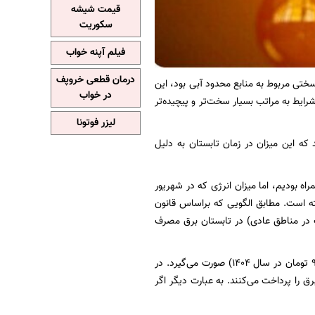
قیمت شیشه
سکوریت
فیلم آپنه خواب
درمان قطعی خروپف
ی مربوط به منابع محدود آبی‌ بود، این
در خواب
ایط به مراتب بسیار سخت‌تر و پیچیده‌تر
لیزر فوتونا
اص می‌دهد که این میزان در زمان تابستان به دلیل
رفی در پیک مصرف همراه بودیم، اما میزان انرژی‌ که در شهریور
وخته شده است نسبت به سال گذشته کاهش ۳.۸ درصدی داشته است. مطابق الگویی که براساس قانون
ست، ۷۵ درصد جامعه زیر الگو (کمتر از ۳۰۰ کیلووات ساعت در مناطق عادی) در تابستان برق مصرف
اما نحوه محاسبه هزینه قبوض مشترکان برق اینطور است که براساس شاخص نرخ تامین برق (۹۵۲ تومان در سال ۱۴۰۴) صورت می‌گیرد. در
 می‌کنند به صورت تقریبی ۱۶ درصد از نرخ تامین برق را پرداخت می‌کنند. به عبارت دیگر اگر