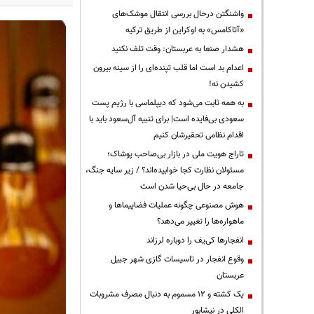
واشنگتن درحال بررسی انتقال موشک‌های
«آتاکامس» به اوکراین از طریق ترکیه
هشدار صنعا به عربستان: وقت تلف نکنید
اعدام بد است اما قلب تپنده‌ای را از سینه بیرون
کشیدن نه!
به همه ثابت می‌شود که دیپلماسی با رژیم پست
سعودی بی‌فایده است| برای تنبیه آل‌سعود باید با
اقدام نظامی تحقیرشان کنیم
تاراج هویت ملی در بازار بی‌صاحب پوشاک؛
مسئولان نظارت کجا خوابیده‌اند؟ / زیر سایه جنگ،
جامعه در حال بی‌حیا شدن است
هوش مصنوعی چگونه عملیات فضاپیماها و
ماهواره‌ها را تغییر می‌دهد؟
انفجارها کی‌یف را دوباره لرزاند
وقوع انفجار در تاسیسات گازی شهر جبیل
عربستان
یک کشته و ۱۲ مسموم به دنبال مصرف مشروبات
الکلی در نیشابور