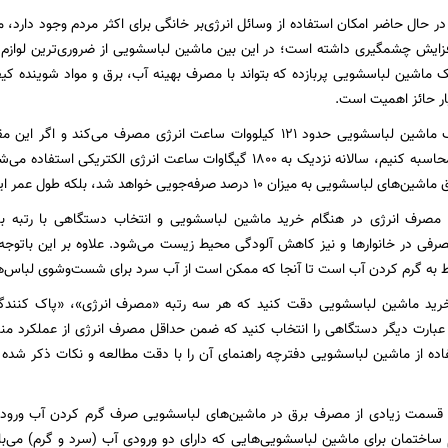
ه در حال حاضر امکان استفاده از وسائل انرژی‌بر خانگی برای اکثر مردم وجود دار
زایش چشمگیری داشته است؛ در این بین ماشین لباسشویی از ضروری‌ترین لوازم 
ک ماشین لباسشویی پربازده که بتواند با مصرف بهینه آب، برق و مواد شوینده ک
ر حائز اهمیت است.
در طول سال، یک ماشین لباسشویی حدود ۱۲۱ کیلووات ساعت انرژی مصرف می‌
موجود در کشور محاسبه کنیم، سالانه نزدیک به ۱۸۰۰ گیگاوات ساعت انرژی ا
یزان ۱۰ درصد صرفه‌جویی خواهد شد، بلکه طول عمر این تجهیز نیز افزایش خواهد یافت.
مصرف انرژی در هنگام خرید ماشین لباسشویی و انتخاب دستگاهی با رتبه ب
 به گرم کردن آب است تا آنجا که ممکن است از آب سرد برای شست‌وشوی لباس‌ها 
رید ماشین لباسشویی دقت کنید که هر سه رتبه «مصرف انرژی»، «پاک کنندگ
عبارت دیگر دستگاهی را انتخاب کنید که ضمن حداقل مصرف انرژی از عملکرد مناسبی
ده از ماشین لباسشویی دفترچه راهنمای آن را با دقت مطالعه و نکات ذکر شده د
که قسمت زیادی از مصرف برق در ماشین‌های لباسشویی صرف گرم کردن آب ورودی ب
 ساختمان برای ماشین لباسشویی‌هایی که دارای دو ورودی آب (سرد و گرم) می‌ب