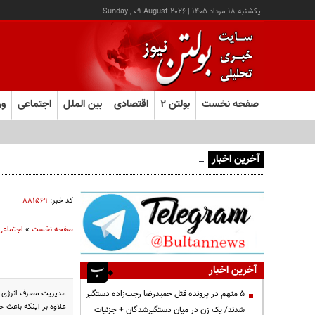
يکشنبه ۱۸ مرداد ۱۴۰۵
|
Sunday , 09 August 2026
صفحه نخست
بولتن ۲
اقتصادی
بین الملل
اجتماعی
ور
آخرین اخبار
هشدار صنعا به عربستان: وقت تلف نکنید
کد خبر:
۸۸۱۵۶۹
صفحه نخست
»
اجتماعی
آخرین اخبار
مدیریت مصرف انرژی مو
۵ متهم در پرونده قتل حمیدرضا رجب‌زاده دستگیر
علاوه بر اینکه باعث 
شدند/ یک زن در میان دستگیرشدگان + جزئیات