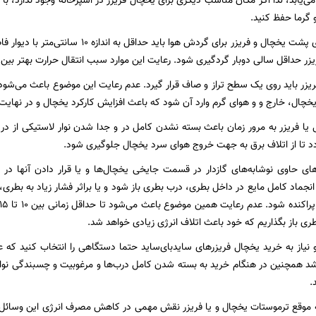
می‌یابد، لذا اگر مکان مناسب دیگری برای یخچال فریزر در اشپزخانه وجود ندارد،
و گرما حفظ کنید.
علاوه بر این فضای پشت یخچال و فریزر برای گردش
ر حداقل سالی دوبار گردگیری شود. رعایت این موارد سبب انتقال حرارت بهتر بین ه
ریزر باید روی یک سطح تراز و صاف قرار گیرد. عدم رعایت این موضوع باعث می‌شود 
خچال، خارج و و هوای گرم وارد آن شود که باعث افزایش کارکرد یخچال و در نهایت
 یا فریزر به مرور زمان باعث بسته نشدن کامل در و جدا شدن نوار لاستیکی از د
ردد تا از اتلاف برق به جهت خروج هوای سرد یخچال جلوگیری شود.
ای حاوی نوشابه‌های گازدار در قسمت جایخی یخچال‌ها و یا قرار دادن آنها در ف
انجماد کامل مایع در داخل بطری، درب بطری باز شود و یا براثر فشار زیاد به بطری
ری باز بگذاریم که خود باعث اتلاف انرژی زیادی خواهد شد.
نیاز به خرید یخچال فریزرهای سایدبای‌ساید حتما دستگاهی را انتخاب کنید که ع
شد همچنین در هنگام خرید به بسته شدن کامل درب‌ها و مرغوبیت و چسبندگی نوا
.
 موقع ترموستات یخچال و یا فریزر نقش مهمی در کاهش مصرف انرژی این وسائل 