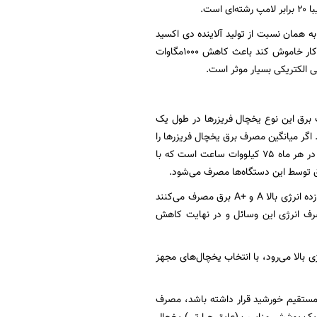
 همان نسبت از تولید آلاینده دی اکسید
کربن در نیروگاه‌ها جلوگیری می‌کند. اگر هر خانواده ایرانی یک لامپ اضافه خود را در خانه یا محل کار خاموش کند باعث کاهش ۱۰۰۰مگاوات
ی الکتریکی بسیار موثر است.
ف برق این نوع یخچال فریزرها در طول یک
۱.۸ تا سه کیلووات ساعت متغیر است. اگر میانگین مصرف برق یخچال فریزرها را
درحدود ۲.۵ کیلووات ساعت در شبانه‌روز در نظر بگیریم، برق مصرفی این دستگاه‌ها به طور متوسط در هر ماه ۷۵ کیلووات ساعت است که با
در این بین یخچال‌های بدون برچسب یا بازده انرژی پایینF و G تقریبا دو برابر یخچال‌های بهینه و بازده انرژی بالا A و +A برق مصرف می‌کنند
صرف انرژی این وسائل و در نهایت کاهش
ی بالا می‌رود، با انتخاب یخچال‌های مجهز
ر مستقیم خورشید قرار داشته باشد، مصرف