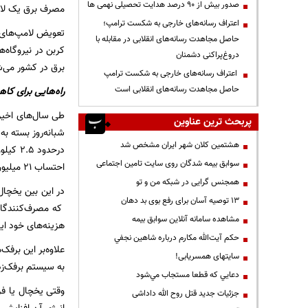
صدور بیش از ۹۰ درصد هدایت تحصیلی نهمی ها
مصرف برق یک لامپ رشته‌ای ۶۰ وات است در حالی که روشنایی هر دو برابر بو
اعتراف رسانه‌های خارجی به شکست ترامپ؛
تعویض لامپ‌های ر
حاصل مجاهدت رسانه‌های انقلابی در مقابله با
دروغ‌پراکنی دشمنان
برق در کشور می‌ش
اعتراف رسانه‌های خارجی به شکست ترامپ
حاصل مجاهدت رسانه‌های انقلابی است
راه‌هایی برای ک
طی سال‌های اخیر 
پربحث ترین عناوین
هشتمین کلان شهر ایران مشخص شد
سوابق بیمه شدگان روی سایت تامین اجتماعی
احتساب ۲۱ میلیون دستگاه یخچال فریزر به طور تخمینی در کشور، سالانه ۲۷۵۰۰ گیگاوات ساعت برق توسط این دستگاه‌ها مصرف می‌شود.
همجنس گرایی در شبکه من و تو
13 توصیه آسان برای رفع بوی بد دهان
که مصرف‌کنندگان
مشاهده سامانه آنلاين سوابق بیمه
هزینه‌های خود ایف
حكم آيت‌الله مكارم درباره شاهين نجفي
علاوه‌بر این برفک
سایتهای همسریابی!
به سیستم برفک‌زدای اتوماتیک (NoFrost)، مصرف ب
دعايي كه قطعا مستجاب مي‌شود
وقتی یخچال یا فر
جزئیات جدید قتل روح الله داداشی