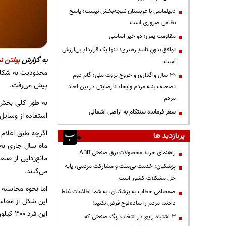
دیپلماسی با عربستان نتیجه‌بخش نیست؛ پاسخ
نظامی ضروری است
مقاومت یمن؛ دو خیز اساسی
توافقِ بدونِ تاییدِ رهبری؛ تنها یک قراردادِ بی‌ارزش
به گزارش
بولتن نی
است
محدودیت به شکلی 
۳۰ سال واگذاری و خروج ثروت ملی؛ گام دوم
پیش می‌رفت.
تضعیف بنیه مردم وایجاد نارضایتی در بین احاد
مردم
سفر فرمانده سنتکام به اراضی اشغالی
استفاده از وسایل سرمایش
پربازدید ها
راهنمای خرید محصولات برق صنعتی ABB
پزشکیان: خدمت بی‌منت و مشارکت مردمی، پایه
می‌کنند.
حل مشکلات کشور است
صمصامی خطاب به پزشکیان: به شما اطلاعات غلط
دادند؛ مردم را ساده‌لوح فرض نکنید!
این فرد ۳۰۰ کیلووات برق مصرف کنند.
3 اشتباه رایج در انتخاب رنگ صنعتی که