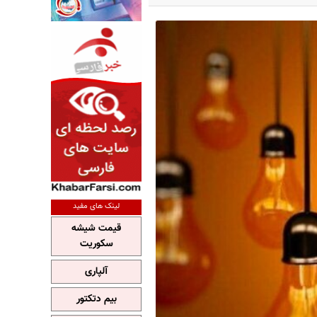
لینک های مفید
قیمت شیشه
سکوریت
آلپاری
بیم دتکتور