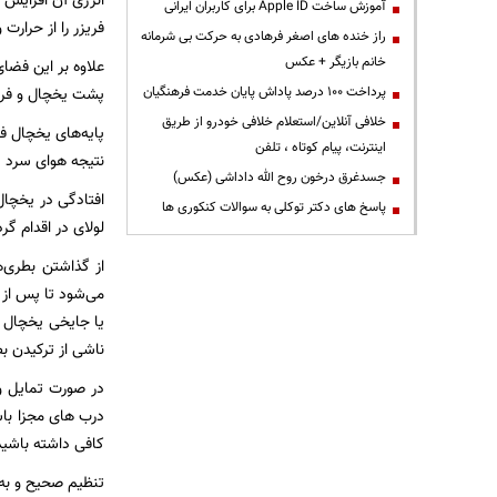
انرژی آن افزایش 
آموزش ساخت Apple ID برای کاربران ایرانی
فریزر را از حرارت 
راز خنده های اصغر فرهادی به حرکت بی شرمانه
خانم بازیگر + عکس
پرداخت ۱۰۰ درصد پاداش پایان خدمت فرهنگیان
پشت یخچال و فریز
خلافی آنلاین/استعلام خلافی خودرو از طریق
پایه‌های یخچال ف
اینترنت، پیام کوتاه ، تلفن
نتیجه هوای سرد ی
جسدغرق درخون روح الله داداشی (عکس)
افتادگی در یخچال
پاسخ های دکتر توکلی به سوالات کنکوری ها
لولای در اقدام گ
از گذاشتن بطری‌ه
می‌شود تا پس از 
ناشی از ترکیدن بط
در صورت تمایل و 
درب های مجزا با
کافی داشته باشید
تنظیم صحیح و به