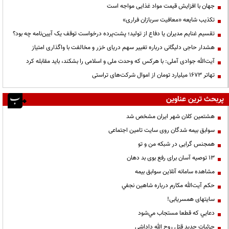
جهان با افزایش قیمت مواد غذایی مواجه است
تکذیب شایعه «معافیت سربازان فراری»
تقسیم غنایم مدیران یا دفاع از تولید؛ پشت‌پرده درخواست توقف یک آیین‌نامه چه بود؟
هشدار حاجی دلیگانی درباره تغییر سهم دریای خزر و مخالفت با واگذاری امتیاز
آیت‌الله جوادی آملی: با هرکس که وحدت ملی و اسلامی را بشکند، باید مقابله کرد
تهاتر ۱۶۷۳ میلیارد تومان از اموال شرکت‌های تراستی
پربحث ترین عناوین
هشتمین کلان شهر ایران مشخص شد
سوابق بیمه شدگان روی سایت تامین اجتماعی
همجنس گرایی در شبکه من و تو
13 توصیه آسان برای رفع بوی بد دهان
مشاهده سامانه آنلاين سوابق بیمه
حكم آيت‌الله مكارم درباره شاهين نجفي
سایتهای همسریابی!
دعايي كه قطعا مستجاب مي‌شود
جزئیات جدید قتل روح الله داداشی