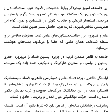
این فلسفه، امروز توجیه‌گر روابط خشونت‌بار قدرت غرب است.#تمدن و
بربریت، دو روی یک سکه‌اند.غرب به نام تمدن، وحشی‌گری را سازمان
می‌دهد. استعمار تاریخی و جنایات کنونی در فلسطین و یمن، گواه این
همزیستی تناقض‌آمیزند. قدرت غرب حاصل سنتز همین تضاد است.
علم و فناوری، ابزار جنایت.دستاوردهای علمی غرب همزمان سلاحی برای
سلطه شده‌اند. همان علمی که فضا را می‌کاود، بمب‌های هوشمند
می‌سازد.
جامعه به ظاهر متمدن غرب، در جزیره اپستین فساد را می‌پرورد. جفری
اپستین و ترامپ، و استیون هاوکینگ و داوکینز، همه زاده یک سیستم
واحدند.
آراستگی ظاهری، پرده فساد.نظم و دموکراسی ظاهری، فساد سیستماتیک
را پنهان می‌کند. این دو جدایی‌ناپذیرند. از کانت تا بوش، از هابرماس تا
#هیتلر، همه در این دیالکتیک می‌گنجند.جمع‌بندی:غرب نمایش دائمی
«شدن» است: حرکت دیالکتیکی میان تمدن و بربریت، اخلاق و فساد.
پیشرفت درخشانش سایه‌ای از تباهی دارد که شرط بقای آن است. فلسفه
هگل روایتگر همین ضرورت تناقض‌آمیز است.تحلیل جنایات غرب بدون