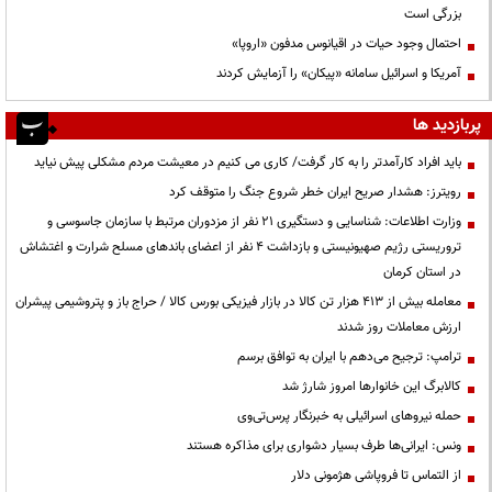
بزرگی است
احتمال وجود حیات در اقیانوس مدفون «اروپا»
آمریکا و اسرائیل سامانه «پیکان» را آزمایش کردند
پربازدید ها
باید افراد کارآمدتر را به کار گرفت/ کاری می کنیم در معیشت مردم مشکلی پیش نیاید
رویترز: هشدار صریح ایران خطر شروع جنگ را متوقف کرد
وزارت اطلاعات: شناسایی و دستگیری ۲۱ نفر از مزدوران مرتبط با سازمان جاسوسی و
تروریستی رژیم صهیونیستی و بازداشت ۴ نفر از اعضای باندهای مسلح شرارت و اغتشاش
در استان کرمان
معامله بیش از ۴۱۳ هزار تن کالا در بازار فیزیکی بورس کالا / حراج باز و پتروشیمی پیشران
ارزش معاملات روز شدند
ترامپ: ترجیح می‌دهم با ایران به توافق برسم
کالابرگ این خانوارها امروز شارژ شد
حمله نیروهای اسرائیلی به خبرنگار پرس‌تی‌وی
ونس: ایرانی‌ها طرف بسیار دشواری برای مذاکره هستند
از التماس تا فروپاشی هژمونی دلار