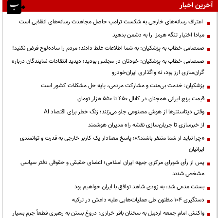
آخرین اخبار
اعتراف رسانه‌های خارجی به شکست ترامپ حاصل مجاهدت رسانه‌های انقلابی است
مبادا اختیار تنگه هرمز را به دشمن بدهید
صمصامی خطاب به پزشکیان: به شما اطلاعات غلط دادند؛ مردم را ساده‌لوح فرض نکنید!
صمصامی خطاب به پزشکیان: خودتان در مجلس بودید؛ دیدید انتقادات نمایندگان درباره
گران‌سازی ارز بود، نه واگذاری ایران‌خودرو
پزشکیان: خدمت بی‌منت و مشارکت مردمی، پایه حل مشکلات کشور است
قیمت‌ برنج ایرانی همچنان در کانال ۴۵۰ تا ۵۵۰ هزار تومان
وقتی دیتاسنترها از هوش مصنوعی جلو می‌زنند؛ زنگ خطر برای اقتصاد AI
از خبرسازی تا جریان‌سازی نقشه راه مدیران هوشمند
«چرا نباید از شما متنفر باشند؟»؛ پاسخ معنادار یک کاربر خارجی به قدرت و توانمندی
ایرانیان
پس از رأی شورای مرکزی جبهه ایران اسلامی؛ اعضای حقیقی و حقوقی دفتر سیاسی
مشخص شدند
بسنت مدعی شد: به زودی شاهد توافق با ایران خواهیم بود
دستگیری ۱۰۴ مظنون طی عملیات‌هایی علیه داعش در ترکیه
واکنش امام جمعه اردبیل به سخنان باقر خرازی: دروغ بستن به رهبری قطعاً جرم بسیار