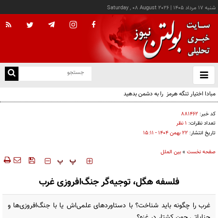
شنبه ۱۷ مرداد ۱۴۰۵
|
Saturday , 08 August 2026
از
و
ته
مبادا اختیار تنگه هرمز را به دشمن بدهید
ن
نو
کد خبر:
۸۸۱۴۶۲
تعداد نظرات:
۱ نظر
تاریخ انتشار:
۲۲ بهمن ۱۴۰۴ - ۱۵:۱۱
صفحه نخست
»
بین الملل
‍‍‍ پ
پ
فلسفه هگل، توجیه‌گر جنگ‌افروزی غرب
غرب را چگونه باید شناخت؟ با دستاوردهای علمی‌اش یا با جنگ‌افروزی‌ها و
جنایاتی چون کشتار در غزه؟