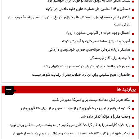
بسنت مدعی شد: به زودی شاهد توافق با ایران خواهیم بود
دستگیری ۱۰۴ مظنون طی عملیات‌هایی علیه داعش در ترکیه
واکنش امام جمعه اردبیل به سخنان باقر خرازی: دروغ بستن به رهبری قطعاً جرم بسیار
بزرگی است
احتمال وجود حیات در اقیانوس مدفون «اروپا»
آمریکا و اسرائیل سامانه «پیکان» را آزمایش کردند
هشدار درباره فروش حواله‌های صوری خودروهای وارداتی
۷ توصیه برای آغاز نویسندگی
احیای شن‌چاله‌های جنوب تهران درکمیسیون ماده ۵نهایی شد
خادمیان: هیچ شفیعی برای زن نزد خداوند بهتر از رضایت شوهر نیست
پربازدید ها
تنگه هرمز قابل معامله نیست برای آمریکا معبر باز نکنید
گستره امپراتوری ایران در ۵ قرن پیش از میلاد؛ تصویری از ایران ۲۵ قرن پیش
وحدت مکرّراً و مؤکّداً تذکر داده شد
باید افراد کارآمدتر را به کار گرفت/ کاری می کنیم در معیشت مردم مشکلی پیش نیاید
موکب شهدای رزکان؛ ۱۵۲ شب همدلی، خدمت و میزبانی از مردم ولایت‌مدار شهریار