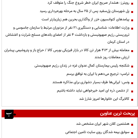
رویترز: هشدار صریح ایران خطر شروع جنگ را متوقف کرد
پل شهرستان پل‌سفید پس از ۲۵ سال به مرحله بهره‌برداری رسید
پیامدهای کنوانسیون خزر از واگذاری بحرین هم زیان‌بارتر است
وزارت اطلاعات: شناسایی و دستگیری ۲۱ نفر از مزدوران مرتبط با سازمان جاسوسی و
تروریستی رژیم صهیونیستی و بازداشت ۴ نفر از اعضای باندهای مسلح شرارت و اغتشاش
در استان کرمان
معامله بیش از ۴۱۳ هزار تن کالا در بازار فیزیکی بورس کالا / حراج باز و پتروشیمی پیشران
ارزش معاملات روز شدند
شکنجه رئیس بیمارستان کمال عدوان غزه در زندان رژیم صهیونیستی
ترامپ: ترجیح می‌دهم با ایران به توافق برسم
ونس: ایرانی‌ها طرف بسیار دشواری برای مذاکره هستند
از دشمن ذره ای امید خیرخواهی نباید داشته باشیم
کالابرگ این خانوارها امروز شارژ شد
پربحث ترین عناوین
هشتمین کلان شهر ایران مشخص شد
سوابق بیمه شدگان روی سایت تامین اجتماعی