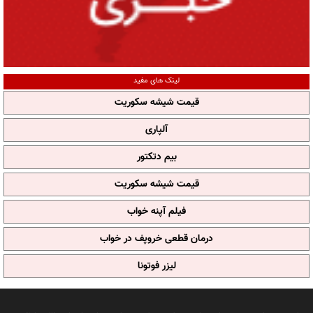
لینک های مفید
قیمت شیشه سکوریت
آلپاری
بیم دتکتور
قیمت شیشه سکوریت
فیلم آپنه خواب
درمان قطعی خروپف در خواب
لیزر فوتونا