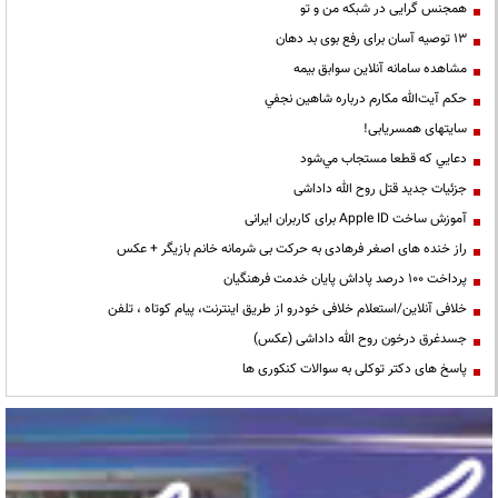
همجنس گرایی در شبکه من و تو
13 توصیه آسان برای رفع بوی بد دهان
مشاهده سامانه آنلاين سوابق بیمه
حكم آيت‌الله مكارم درباره شاهين نجفي
سایتهای همسریابی!
دعايي كه قطعا مستجاب مي‌شود
جزئیات جدید قتل روح الله داداشی
آموزش ساخت Apple ID برای کاربران ایرانی
راز خنده های اصغر فرهادی به حرکت بی شرمانه خانم بازیگر + عکس
پرداخت ۱۰۰ درصد پاداش پایان خدمت فرهنگیان
خلافی آنلاین/استعلام خلافی خودرو از طریق اینترنت، پیام کوتاه ، تلفن
جسدغرق درخون روح الله داداشی (عکس)
پاسخ های دکتر توکلی به سوالات کنکوری ها