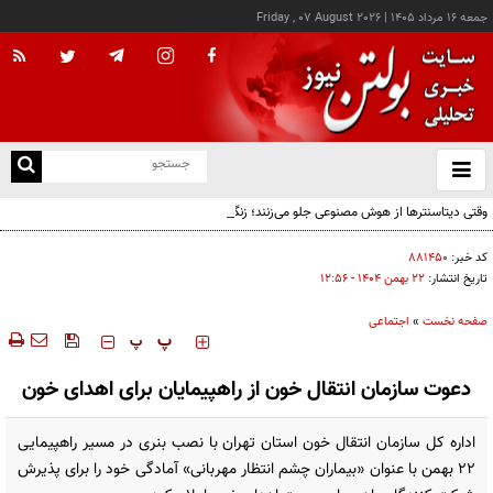
جمعه ۱۶ مرداد ۱۴۰۵
|
Friday , 07 August 2026
از
و
ته
وقتی دیتاسنترها از هوش مصنوعی جلو می‌زنند؛ زنگ خطر برای اقتصاد AI
ن
نو
کد خبر:
۸۸۱۴۵۰
تاریخ انتشار:
۲۲ بهمن ۱۴۰۴ - ۱۲:۵۶
صفحه نخست
»
اجتماعی
‍‍‍ پ
پ
دعوت سازمان انتقال خون از راهپیمایان برای اهدای خون
اداره‌ کل سازمان انتقال خون استان تهران با نصب بنری در مسیر راهپیمایی
۲۲ بهمن با عنوان «بیماران چشم انتظار مهربانی» آمادگی خود را برای پذیرش