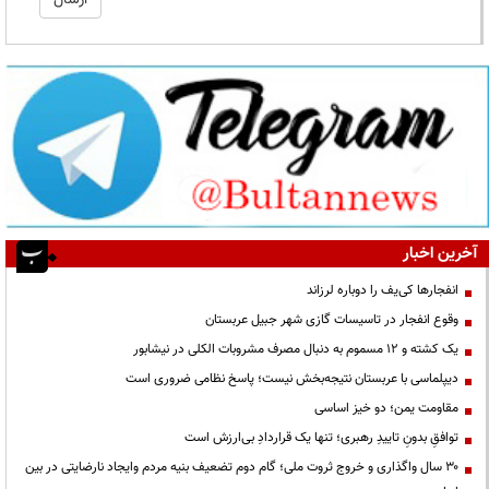
آخرین اخبار
انفجارها کی‌یف را دوباره لرزاند
وقوع انفجار در تاسیسات گازی شهر جبیل عربستان
یک کشته و ۱۲ مسموم به دنبال مصرف مشروبات الکلی در نیشابور
دیپلماسی با عربستان نتیجه‌بخش نیست؛ پاسخ نظامی ضروری است
مقاومت یمن؛ دو خیز اساسی
توافقِ بدونِ تاییدِ رهبری؛ تنها یک قراردادِ بی‌ارزش است
۳۰ سال واگذاری و خروج ثروت ملی؛ گام دوم تضعیف بنیه مردم وایجاد نارضایتی در بین