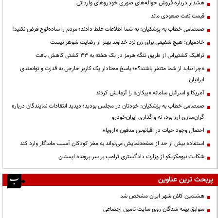
هشدار درباره فروش حواله‌های صوری خودروهای وارداتی
قیمت نفت صعودی ماند
صمصامی خطاب به پزشکیان: به شما اطلاعات غلط دادند؛ مردم را ساده‌لوح فرض نکنید!
خادمیان: هیچ شفیعی برای زن نزد خداوند بهتر از رضایت شوهر نیست
ترافیک کشتیرانی از طریق تنگه هرمز در یک هفته به ۳۳ کشتی کاهش یافت
«چرا نباید از شما متنفر باشند؟»؛ پاسخ معنادار یک کاربر خارجی به قدرت و توانمندی
ایرانیان
آمریکا و اسرائیل سامانه «پیکان» را آزمایش کردند
صمصامی خطاب به پزشکیان: خودتان در مجلس بودید؛ دیدید انتقادات نمایندگان درباره
گران‌سازی ارز بود، نه واگذاری ایران‌خودرو
احتمال وجود حیات در اقیانوس مدفون «اروپا»
استفاده بیش از حد از صفحه‌نمایش می‌تواند به مغز کودکان آسیب ماندگار وارد کند
شکایت نیومکزیکو از وزارت دادگستری ترامپ بر سر پرونده اپستین
پربحث ترین عناوین
هشتمین کلان شهر ایران مشخص شد
سوابق بیمه شدگان روی سایت تامین اجتماعی