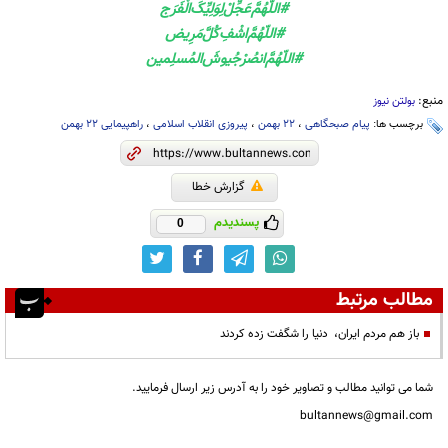
#اللّهُمَّ‌عَجِّلْ‌لِوَلِيِّکَ‌الْفَرَج
#اللّهُمَّ‌اشْفِ‌کُلَّ‌مَرِیض
#اللّهُمَّ‌انصُرْ‌جُیوشَ‌المُسلِمين
منبع:
بولتن نیوز
برچسب ها:
پیام صبحگاهی
،
۲۲ بهمن
،
پیروزی انقلاب اسلامی
،
راهپیمایی ۲۲ بهمن
گزارش خطا
پسندیدم
0
مطالب مرتبط
باز هم مردم ایران، دنیا را شگفت زده کردند
شما می توانید مطالب و تصاویر خود را به آدرس زیر ارسال فرمایید.
bultannews@gmail.com