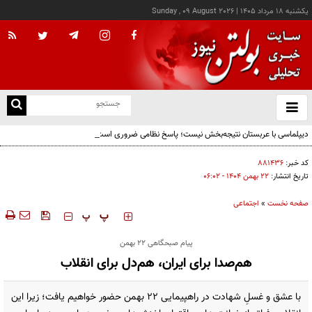
يکشنبه ۱۸ مرداد ۱۴۰۵
|
Sunday , 09 August 2026
از
و
ته
دیپلماسی با عربستان نتیجه‌بخش نیست؛ پاسخ نظامی ضروری است
ن
نو
کد خبر:
۸۸۱۴۳۶
تاریخ انتشار:
۲۲ بهمن ۱۴۰۴ - ۰۶:۰۲
صفحه نخست
»
اجتماعی
‍‍‍ پ
پ
پیام صبحگاهی ۲۲ بهمن
هم‌صدا برای ایران، هم‌دل برای انقلاب
با عشق و غسلِ شهادت در راهپیمایی ۲۲ بهمن حضور خواهیم یافت؛ زیرا این