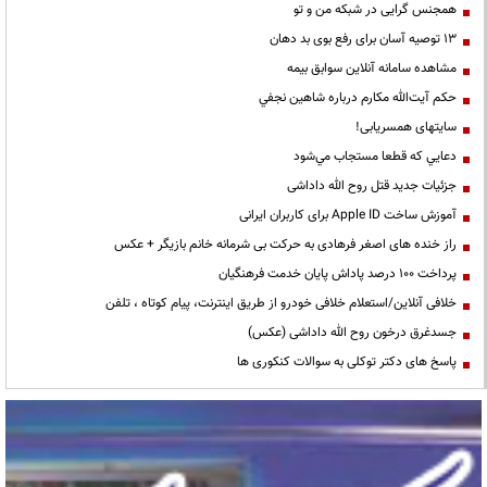
همجنس گرایی در شبکه من و تو
13 توصیه آسان برای رفع بوی بد دهان
مشاهده سامانه آنلاين سوابق بیمه
حكم آيت‌الله مكارم درباره شاهين نجفي
سایتهای همسریابی!
دعايي كه قطعا مستجاب مي‌شود
جزئیات جدید قتل روح الله داداشی
آموزش ساخت Apple ID برای کاربران ایرانی
راز خنده های اصغر فرهادی به حرکت بی شرمانه خانم بازیگر + عکس
پرداخت ۱۰۰ درصد پاداش پایان خدمت فرهنگیان
خلافی آنلاین/استعلام خلافی خودرو از طریق اینترنت، پیام کوتاه ، تلفن
جسدغرق درخون روح الله داداشی (عکس)
پاسخ های دکتر توکلی به سوالات کنکوری ها