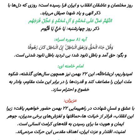
روز مخلصان و عاشقان انقلاب و ایران فرا رسیده است؛ روزی که دل‌ها با
ذکر الهی و یاد شهدا صیقل می‌یابد.
اللّهُمَّ صَلِّ عَلَى مُحَمَّدٍ وَ آلِ مُحَمَّدٍ وَ عَجِّلْ فَرَجَهُم
ذکر روز چهارشنبه: يَا حَيُّ يَا قَيُّوم
آیه ۸۱ سوره اسراء:
وَقُلْ جَاءَ الْحَقُّ وَزَهَقَ الْبَاطِلُ ۚ إِنَّ الْبَاطِلَ كَانَ زَهُوقًا
و بگو: حق آمد و باطل نابود شد؛ بی تردید باطل نابود شدنی است.
امام خامنه ای:
امیدواریم، ان‌شاءالله، این ۲۲ بهمن نیز همچون سال‌های گذشته، شکوه
ملت ایران را مضاعف کند و قدرت‌ها را در برابر این ملت مقاوم، وادار به
خضوع و احترام سازد.
عزیزان:
با عشق و غسلِ شهادت در راهپیمایی ۲۲ بهمن حضور خواهیم یافت؛ زیرا
این انقلاب، فراتر از خیانت ها،حماقتها و لغزش‌های برخی مدیران، جوهر
ایمان و هویت ما برای رسیدن به قله‌های کرامت انسانی است.
امنیت، اقتدار و عزت ایران، اهداف مقدس این حرکت مردمی‌اند.