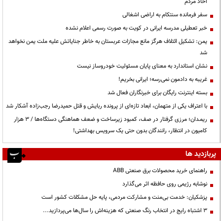
احاد مردم
سفر فرمانده سنتکام به اراضی اشغالی
خبر تعطیلی مدرسه ایرانی در کویت به صورت رسمی اعلام نشده
یمن: تشکیل ائتلاف هرگز مانع مجازات عربستان به خاطر جنایاتش علیه ملت یمن نخواهد
شد
نشان استاندارد به معنای پایان مسئولیت خودروساز نیست
غریبه به دادمون نمی‌رسه؛ ایرانی بخریم!
بسته اینترنت رایگان برای خبرنگاران فعال شد
با اعتراف یکی از متهمان، ابعاد تازه‌ای از پرونده ربایش و قتل حمیدرضا رجب‌زاده آشکار شد
ریمـدان؛ مرزی گرفتار در صف، کمبود زیرساخت و ضعف هماهنگی دستگاه‌ها / ۳ هزار
کامیون در انتظار، رانندگان بدون حتی یک سرویس بهداشتی!
پربازدید ها
راهنمای خرید محصولات برق صنعتی ABB
نوشابه رژیمی روی حافظه اثر می‌گذارد
پزشکیان: خدمت بی‌منت و مشارکت مردمی، پایه حل مشکلات کشور است
3 اشتباه رایج در انتخاب رنگ صنعتی که هزینه‌اش را سال‌ها می‌پردازید...