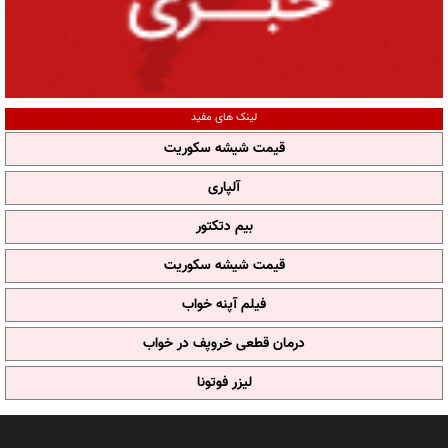
لینک های مفید
قیمت شیشه سکوریت
آلپاری
بیم دتکتور
قیمت شیشه سکوریت
فیلم آپنه خواب
درمان قطعی خروپف در خواب
لیزر فوتونا