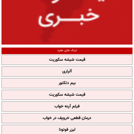
لینک های مفید
قیمت شیشه سکوریت
آلپاری
بیم دتکتور
قیمت شیشه سکوریت
فیلم آپنه خواب
درمان قطعی خروپف در خواب
لیزر فوتونا