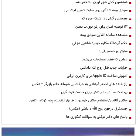
هشتمین کلان شهر ایران مشخص شد
سوابق بیمه شدگان روی سایت تامین اجتماعی
همجنس گرایی در شبکه من و تو
13 توصیه آسان برای رفع بوی بد دهان
مشاهده سامانه آنلاين سوابق بیمه
حكم آيت‌الله مكارم درباره شاهين نجفي
سایتهای همسریابی!
دعايي كه قطعا مستجاب مي‌شود
جزئیات جدید قتل روح الله داداشی
آموزش ساخت Apple ID برای کاربران ایرانی
راز خنده های اصغر فرهادی به حرکت بی شرمانه خانم بازیگر + عکس
پرداخت ۱۰۰ درصد پاداش پایان خدمت فرهنگیان
خلافی آنلاین/استعلام خلافی خودرو از طریق اینترنت، پیام کوتاه ، تلفن
جسدغرق درخون روح الله داداشی (عکس)
پاسخ های دکتر توکلی به سوالات کنکوری ها