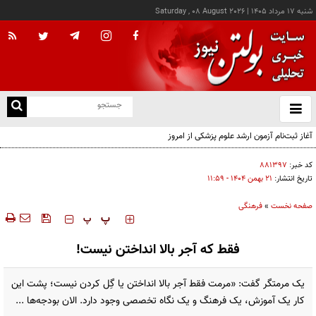
شنبه ۱۷ مرداد ۱۴۰۵
|
Saturday , 08 August 2026
از
و
ته
آغاز ثبت‌نام آزمون ارشد علوم پزشکی از امروز
ن
نو
کد خبر:
۸۸۱۳۹۷
تاریخ انتشار:
۲۱ بهمن ۱۴۰۴ - ۱۱:۵۹
صفحه نخست
»
فرهنگی
‍‍‍ پ
پ
فقط که آجر بالا انداختن نیست!
یک مرمتگر گفت: «مرمت فقط آجر بالا انداختن یا گِل کردن نیست؛ پشت این
کار یک آموزش، یک فرهنگ و یک نگاه تخصصی وجود دارد. الان بودجه‌ها ...