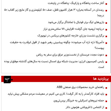
آغاز ساخت پناهگاه و پارکینگ -پناهگاه در پایتخت
ریمـدان در آستانه بحران؛ ۳ هزار کامیون قفل، صف ۵۰ کیلومتری و گاز مایع زیر آفتاب ۵۰
درجه!
بازی‌های لیگ برتر فوتبال با تماشاگر برگزار می‌شود
دریاچه ارومیه جان گرفت؛ افزایش ۷۸ سانتی‌متری تراز
برگزاری نشست وزرای خارجه کشورهای بریکس در نیویورک
«آمریکا ذرّه ذرّه آب میشود»؛ چگونه پیشبینی رهبر شهید از افول ابرقدرت به حقیقت
پیوست؟
دعوت مجدد عربستان از نخست‌وزیر عراق برای سفر به ریاض
رئیس کمیسیون انرژی: مدیریت شبکه برق امسال نسبت به سال‌های گذشته موفق‌تر بوده
است
پربازدید ها
راهنمای خرید محصولات برق صنعتی ABB
باید افراد کارآمدتر را به کار گرفت/ کاری می کنیم در معیشت مردم مشکلی پیش نیاید
حمله نیروهای اسرائیلی به خبرنگار پرس‌تی‌وی
از التماس تا فروپاشی هژمونی دلار