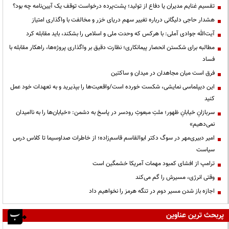
تقسیم غنایم مدیران یا دفاع از تولید؛ پشت‌پرده درخواست توقف یک آیین‌نامه چه بود؟
هشدار حاجی دلیگانی درباره تغییر سهم دریای خزر و مخالفت با واگذاری امتیاز
آیت‌الله جوادی آملی: با هرکس که وحدت ملی و اسلامی را بشکند، باید مقابله کرد
مطالبه برای شکستن انحصار پیمانکاری؛ نظارت دقیق بر واگذاری پروژه‌ها، راهکار مقابله با
فساد
فرق است میان مجاهدان در میدان و ساکتین
این دیپلماسی نمایشی، شکست خورده است/واقعیت‌ها را بپذیرید و به تعهدات خود عمل
کنید
سربازانِ خیابانِ ظهور؛ ملتِ مبعوثِ رودسر در پاسخ به دشمن: «خیابان‌ها را به ناامیدان
نمی‌دهیم»
امیر دبیری‌مهر در سوگ دکتر ابوالقاسم قاسم‌زاده؛ از خاطرات صداوسیما تا کلاس درس
سیاست
ترامپ از افشای کمبود مهمات آمریکا خشمگین است
وقتی انرژی، مسیرش را گم می‌کند
اجازه باز شدن مسیر دوم در تنگه هرمز را نخواهیم داد
پربحث ترین عناوین