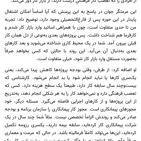
از افرادی را که تعصب کار فرهنگیِ درست دارند، از بازار کار دور می‌کند.
این مرمتگر جوان در پاسخ به این پرسش که آیا اساساً امکان اشتغال
پایدار در این حوزه پس از فارغ‌التحصیلی وجود دارد، توضیح داد: تجربه
من تا حدی متفاوت است، چون با همراهی اساتید وارد بازار کار شدم و
کارفرما هم شناخت داشت. پس پروژه‌های بعدی به‌نوعی از دل همان کار
قبلی بیرون آمد. شما در یک محیط کاری شناخته می‌شوید و بعد کارهای
بعدی به‌دنبال آن می‌آید. این روند با حالتی که کسی بخواهد صرفاً
به‌صورت مستقل وارد بازار کار شود، خیلی متفاوت است.
او اضافه کرد: از طرفی، وقتی بودجه پروژه‌ها کاهش پیدا می‌کند، یعنی
یک‌سری کارها یا نباید انجام شود یا بد انجام می‌شود. کارشناسی که
بیست‌وچند سال سابقه کار دارد، طبیعتاً یک سطح هزینه دارد. کسی که
تعصب فرهنگی دارد و نمی‌خواهد کار را به هر شکلی انجام دهد، به‌تدریج
از این پروژه‌ها و از کارهای اجرایی فاصله می‌گیرد. مسئله دیگر، خود
مجوزهای پیمانکاری است. مجوز کار پیمانکاری را سازمان برنامه و بودجه
صادر می‌کند و روندش الزاماً تخصصی نیست. مثلاً شما چند سال در یک
شرکت پیمانکاری کار کرده‌اید، سابقه بیمه دارید، یکسری رزومه تکمیل
کرده‌اید، این‌ها می‌تواند کاملاً فرمالیته باشد. در حالی که مرمت و معماری
صرفاً «آجر بالا انداختن» یا «گِل کردن» نیست. پشت این کار یک