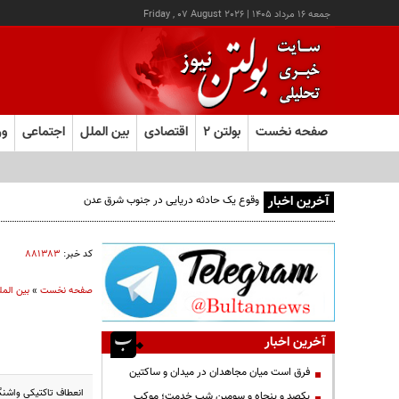
جمعه ۱۶ مرداد ۱۴۰۵
|
Friday , 07 August 2026
صفحه نخست
بولتن ۲
اقتصادی
بین الملل
اجتماعی
ور
آخرین اخبار
وقوع یک حادثه دریایی در جنوب شرق عدن
کد خبر:
۸۸۱۳۸۳
صفحه نخست
»
بین المل
آخرین اخبار
فرق است میان مجاهدان در میدان و ساکتین
انعطاف تاکتیکی واشنگ
یکصد و پنجاه و سومین شب خدمت؛ موکب