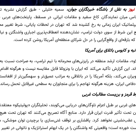
نیوز
به نقل از
باشگاه خبرنگاران جوان،
اس میان نمایندگان کاخ سفید و مقامات ایرانی در مسقط، پایتخت‌های عربی با
دیپلماتیک ایران زمانی به رخ کشیده شد که تهران در لحظات پایانی، شرط تغییر مح
 این شرط از سوی دولت ترامپ، نشان‌دهنده انعطاف‌پذیری اجباری واشنگتن و نی
ه بارقه‌ای از واقع‌گرایی را در دل شرکای منطقه‌ای آمریکا روشن کرده است.
نبه و کابوس باتلاق برای آمریکا
یکو»، مقامات ارشد منطقه در رایزنی‌های محرمانه با تیم ترامپ، به صراحت نسبت به
اند. این گزارش تأکید می‌کند که ایران با ونزوئلا قابل مقایسه نیست و هرگونه اقدا
یران می‌کند، بلکه آمریکا را در باتلاقی به مراتب عمیق‌تر و سهمگین‌تر از افغانس
فاعی ایران، هزینه هرگونه تهاجم را برای متجاوزان به سطحی غیرقابل تحمل رساند
ط قرمز و بن‌بست مطالبات غربی
های غربی بر طبل اعزام ناوگان‌های دریایی می‌کوبند، تحلیلگران «پولیتیکو» معتقد
تحت تأثیر قدرت ایران قرار دارد. منابع آگاه تصریح می‌کنند که تهران تحت هی
ش عقب‌نشینی نخواهد کرد. پافشاری بر توقف غنی‌سازی یا برچیدن توان موشکی، مطا
ست خورده است؛ واقعیتی که واشنگتن را در یک ابهام استراتژیک و ناتوانی در تغییر م