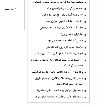
سوابق بیمه شدگان روی سایت تامین اجتماعی
همجنس گرایی در شبکه من و تو
* کد امنیتی
13 توصیه آسان برای رفع بوی بد دهان
مشاهده سامانه آنلاين سوابق بیمه
حكم آيت‌الله مكارم درباره شاهين نجفي
سایتهای همسریابی!
دعايي كه قطعا مستجاب مي‌شود
جزئیات جدید قتل روح الله داداشی
آموزش ساخت Apple ID برای کاربران ایرانی
راز خنده های اصغر فرهادی به حرکت بی شرمانه
خانم بازیگر + عکس
پرداخت ۱۰۰ درصد پاداش پایان خدمت فرهنگیان
خلافی آنلاین/استعلام خلافی خودرو از طریق
اینترنت، پیام کوتاه ، تلفن
جسدغرق درخون روح الله داداشی (عکس)
پاسخ های دکتر توکلی به سوالات کنکوری ها