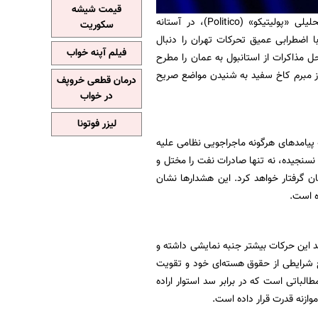
قیمت شیشه
سمیه خلیلی - طبق گزارش نشریه تحلیلی «پولیتیکو» (Politico)، در آستانه
سکوریت
 اضطرابی عمیق تحرکات تهران را دنبال
فیلم آپنه خواب
ل مذاکرات از استانبول به عمان را مطرح
از مبرم کاخ سفید به شنیدن مواضع صریح
درمان قطعی خروپف
در خواب
لیزر فوتونا
 پیامد‌های هرگونه ماجراجویی نظامی علیه
م نسنجیده، نه تنها صادرات نفت را مختل و
تان گرفتار خواهد کرد. این هشدار‌ها نشان
ه است.
ند این حرکات بیشتر جنبه نمایشی داشته و
چ شرایطی از حقوق هسته‌ای خود و تقویت
لباتی است که در برابر سد استوار اراده
وازنه قدرت قرار داده است.