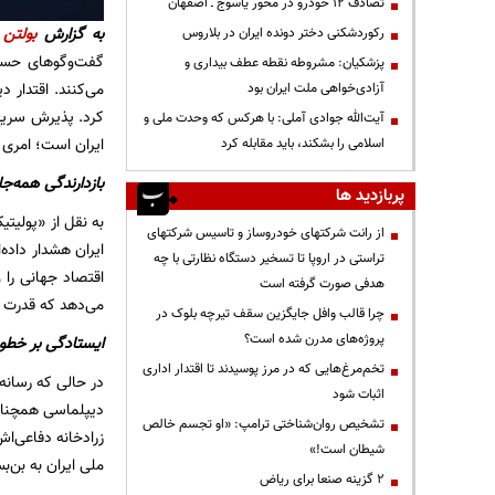
تصادف ۱۲ خودرو در محور یاسوج ـ اصفهان
به گزارش
بولتن 
رکوردشکنی دختر دونده ایران در بلاروس
گفت‌و‌گو‌های حس
پزشکیان: مشروطه نقطه عطف بیداری و
می‌کنند. اقتدار 
آزادی‌خواهی ملت ایران بود
کرد. پذیرش سریع
آیت‌الله جوادی آملی: با هرکس که وحدت ملی و
ایران است؛ امری ک
اسلامی را بشکند، باید مقابله کرد
بازدارندگی همه‌جا
پربازدید ها
به نقل از «پولیت
از رانت‌ شرکتهای خودروساز و تاسیس شرکتهای
ایران هشدار داده‌
تراستی در اروپا تا تسخیر دستگاه نظارتی با چه
اقتصاد جهانی را و
هدفی صورت گرفته است
می‌دهد که قدرت د
چرا قالب وافل جایگزین سقف تیرچه بلوک در
پروژه‌های مدرن شده است؟
ایستادگی بر خطو
تخم‌مرغ‌هایی که در مرز پوسیدند تا اقتدار اداری
در حالی که رسانه‌
اثبات شود
دیپلماسی همچنان 
تشخیص روان‌شناختی ترامپ: «او تجسم خالص
زرادخانه دفاعی‌ا
شیطان است!»
ملی ایران به بن‌ب
۲ گزینه صنعا برای ریاض