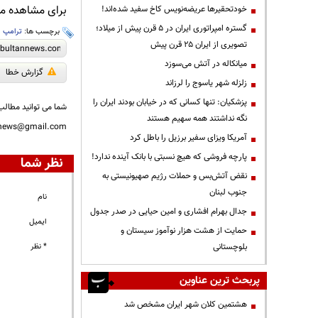
برای مشاهده مطا
خودتحقیرها عریضه‌نویس کاخ سفید شده‌اند!
گستره امپراتوری ایران در ۵ قرن پیش از میلاد؛
برچسب ها:
ترامپ
،
تصویری از ایران ۲۵ قرن پیش
میانکاله در آتش می‌سوزد
گزارش خطا
زلزله شهر یاسوج را لرزاند
پزشکیان: تنها کسانی که در خیابان بودند ایران را
شما می توانید مطالب 
نگه نداشتند همه سهیم هستند
nnews@gmail.com
آمریکا ویزای سفیر برزیل را باطل کرد
پارچه فروشی که هیچ نسبتی با بانک آینده ندارد!
نظر شما
نقض آتش‌بس و حملات رژیم صهیونیستی به
جنوب لبنان
نام
جدال بهرام افشاری و امین حیایی در صدر جدول
ایمیل
حمایت از هشت هزار نوآموز سیستان و
بلوچستانی
* نظر
پربحث ترین عناوین
هشتمین کلان شهر ایران مشخص شد