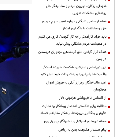
شهدای رزکان، تریبون مردم و مطالبه‌گر حل
ریشه‌ای مشکلات شهری
هشدار حاجی دلیگانی درباره تغییر سهم دریای
خزر و مخالفت با واگذاری امتیاز
باید افراد کارآمدتر را به کار گرفت/ کاری می کنیم
در معیشت مردم مشکلی پیش نیاید
هدف قرار گرفتن اتاق‌ فرماندهی مزدوران عربستان
در یمن
این دیپلماسی نمایشی، شکست خورده است/
واقعیت‌ها را بپذیرید و به تعهدات خود عمل کنید
امید مالباختگان رمزارز آبکی به فروش اموال
محکومان
از التماس تا فروپاشی هژمونی دلار
مطالبه برای شکستن انحصار پیمانکاری؛ نظارت
دقیق بر واگذاری پروژه‌ها، راهکار مقابله با فساد
حمله نیروهای اسرائیلی به خبرنگار پرس‌تی‌وی
پیام هشدار مقاومت یمن به ریاض