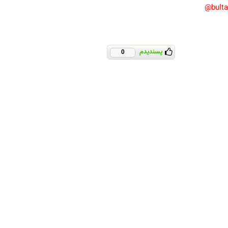
bult
پسندیدم
0