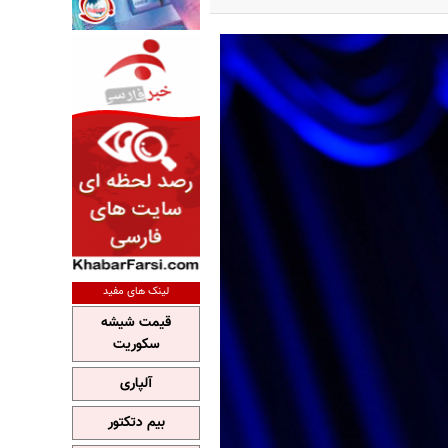
لینک های مفید
قیمت شیشه
سکوریت
آلپاری
بیم دتکتور