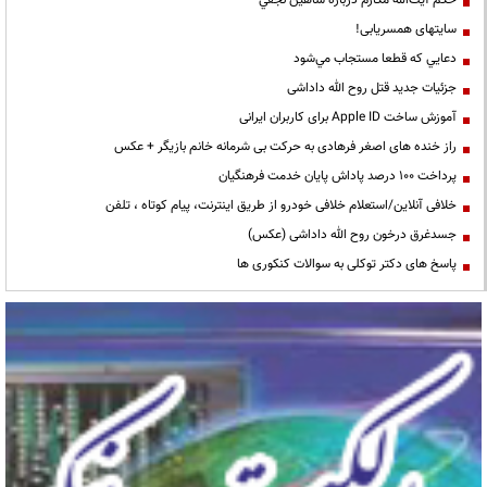
حكم آيت‌الله مكارم درباره شاهين نجفي
سایتهای همسریابی!
دعايي كه قطعا مستجاب مي‌شود
جزئیات جدید قتل روح الله داداشی
آموزش ساخت Apple ID برای کاربران ایرانی
راز خنده های اصغر فرهادی به حرکت بی شرمانه خانم بازیگر + عکس
پرداخت ۱۰۰ درصد پاداش پایان خدمت فرهنگیان
خلافی آنلاین/استعلام خلافی خودرو از طریق اینترنت، پیام کوتاه ، تلفن
جسدغرق درخون روح الله داداشی (عکس)
پاسخ های دکتر توکلی به سوالات کنکوری ها