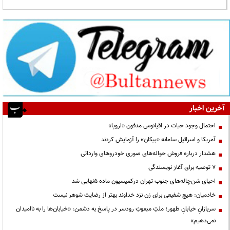
آخرین اخبار
احتمال وجود حیات در اقیانوس مدفون «اروپا»
آمریکا و اسرائیل سامانه «پیکان» را آزمایش کردند
هشدار درباره فروش حواله‌های صوری خودروهای وارداتی
۷ توصیه برای آغاز نویسندگی
احیای شن‌چاله‌های جنوب تهران درکمیسیون ماده ۵نهایی شد
خادمیان: هیچ شفیعی برای زن نزد خداوند بهتر از رضایت شوهر نیست
سربازانِ خیابانِ ظهور؛ ملتِ مبعوثِ رودسر در پاسخ به دشمن: «خیابان‌ها را به ناامیدان
نمی‌دهیم»