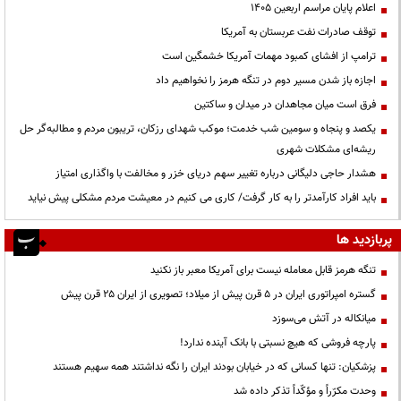
اعلام پایان مراسم اربعین ۱۴۰۵
توقف صادرات نفت عربستان به آمریکا
ترامپ از افشای کمبود مهمات آمریکا خشمگین است
اجازه باز شدن مسیر دوم در تنگه هرمز را نخواهیم داد
فرق است میان مجاهدان در میدان و ساکتین
یکصد و پنجاه و سومین شب خدمت؛ موکب شهدای رزکان، تریبون مردم و مطالبه‌گر حل
ریشه‌ای مشکلات شهری
هشدار حاجی دلیگانی درباره تغییر سهم دریای خزر و مخالفت با واگذاری امتیاز
باید افراد کارآمدتر را به کار گرفت/ کاری می کنیم در معیشت مردم مشکلی پیش نیاید
پربازدید ها
تنگه هرمز قابل معامله نیست برای آمریکا معبر باز نکنید
گستره امپراتوری ایران در ۵ قرن پیش از میلاد؛ تصویری از ایران ۲۵ قرن پیش
میانکاله در آتش می‌سوزد
پارچه فروشی که هیچ نسبتی با بانک آینده ندارد!
پزشکیان: تنها کسانی که در خیابان بودند ایران را نگه نداشتند همه سهیم هستند
وحدت مکرّراً و مؤکّداً تذکر داده شد