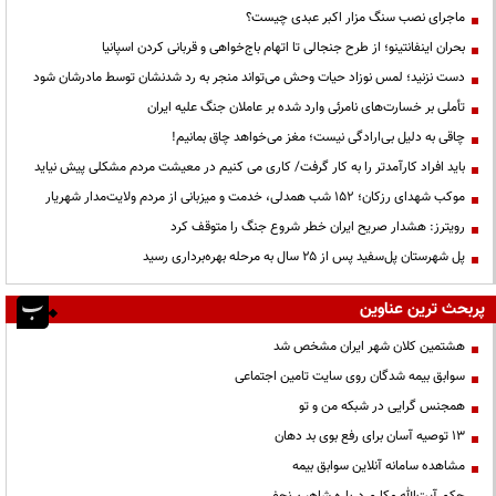
ماجرای نصب سنگ مزار اکبر عبدی چیست؟
بحران اینفانتینو؛ از طرح جنجالی تا اتهام باج‌خواهی و قربانی کردن اسپانیا
دست نزنید؛ لمس نوزاد حیات وحش می‌تواند منجر به رد شدنشان توسط مادرشان شود
تأملی بر خسارت‌های نامرئی وارد شده بر عاملان جنگ علیه ایران
چاقی به دلیل بی‌ارادگی نیست؛ مغز می‌خواهد چاق بمانیم!
باید افراد کارآمدتر را به کار گرفت/ کاری می کنیم در معیشت مردم مشکلی پیش نیاید
موکب شهدای رزکان؛ ۱۵۲ شب همدلی، خدمت و میزبانی از مردم ولایت‌مدار شهریار
رویترز: هشدار صریح ایران خطر شروع جنگ را متوقف کرد
پل شهرستان پل‌سفید پس از ۲۵ سال به مرحله بهره‌برداری رسید
پربحث ترین عناوین
هشتمین کلان شهر ایران مشخص شد
سوابق بیمه شدگان روی سایت تامین اجتماعی
همجنس گرایی در شبکه من و تو
13 توصیه آسان برای رفع بوی بد دهان
مشاهده سامانه آنلاين سوابق بیمه