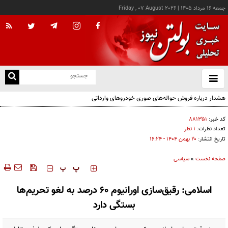
جمعه ۱۶ مرداد ۱۴۰۵
|
Friday , 07 August 2026
از
و
ته
هشدار درباره فروش حواله‌های صوری خودروهای وارداتی
ن
نو
کد خبر:
۸۸۱۳۵۱
تعداد نظرات:
۱ نظر
تاریخ انتشار:
۲۰ بهمن ۱۴۰۴ - ۱۶:۲۴
صفحه نخست
»
سیاسی
‍‍‍ پ
پ
اسلامی: رقیق‌سازی اورانیوم ۶۰ درصد به لغو تحریم‌ها
بستگی دارد