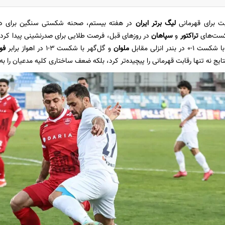
بت برای قهرمانی
لیگ برتر ایران
در هفته بیستم، صحنه شکستی سنگین برای د
کست‌های
تراکتور
و
سپاهان
در روز‌های قبل، فرصت طلایی برای صدرنشینی پیدا کرده 
ر بندر انزلی مقابل
ملوان
و گل‌گهر با شکست ۳-۱ در اهواز برابر
فول
نتایج نه تنها رقابت قهرمانی را پیچیده‌تر کرد، بلکه ضعف ساختاری کلیه مدعیان را 