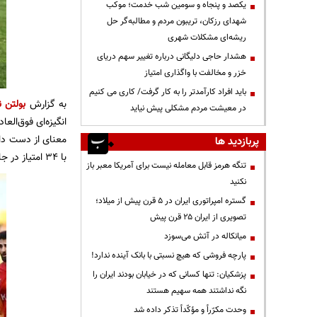
یکصد و پنجاه و سومین شب خدمت؛ موکب
شهدای رزکان، تریبون مردم و مطالبه‌گر حل
ریشه‌ای مشکلات شهری
هشدار حاجی دلیگانی درباره تغییر سهم دریای
خزر و مخالفت با واگذاری امتیاز
باید افراد کارآمدتر را به کار گرفت/ کاری می کنیم
به گزارش
بولتن ن
در معیشت مردم مشکلی پیش نیاید
انگیزه‌ای فوق‌ال
معنای از دست داد
پربازدید ها
با ۳۴ امتیاز در جایگاه چهارم باقی ماندند.
تنگه هرمز قابل معامله نیست برای آمریکا معبر باز
نکنید
گستره امپراتوری ایران در ۵ قرن پیش از میلاد؛
تصویری از ایران ۲۵ قرن پیش
میانکاله در آتش می‌سوزد
پارچه فروشی که هیچ نسبتی با بانک آینده ندارد!
پزشکیان: تنها کسانی که در خیابان بودند ایران را
نگه نداشتند همه سهیم هستند
وحدت مکرّراً و مؤکّداً تذکر داده شد