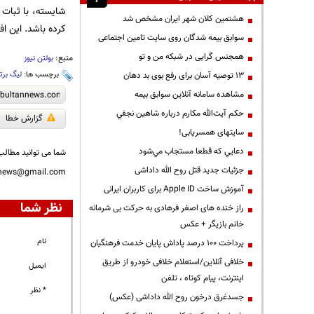
شایسته، با ثبات 
هشتمین کلان شهر ایران مشخص شد
کرده باشد. این ا
سوابق بیمه شدگان روی سایت تامین اجتماعی
همجنس گرایی در شبکه من و تو
منبع:
بولتن نیوز
برچسب ها:
لیگ برتر
13 توصیه آسان برای رفع بوی بد دهان
مشاهده سامانه آنلاين سوابق بیمه
حكم آيت‌الله مكارم درباره شاهين نجفي
گزارش خطا
سایتهای همسریابی!
دعايي كه قطعا مستجاب مي‌شود
شما می توانید مطالب 
جزئیات جدید قتل روح الله داداشی
nnews@gmail.com
آموزش ساخت Apple ID برای کاربران ایرانی
نظر شما
راز خنده های اصغر فرهادی به حرکت بی شرمانه
خانم بازیگر + عکس
نام
پرداخت ۱۰۰ درصد پاداش پایان خدمت فرهنگیان
خلافی آنلاین/استعلام خلافی خودرو از طریق
ایمیل
اینترنت، پیام کوتاه ، تلفن
* نظر
جسدغرق درخون روح الله داداشی (عکس)