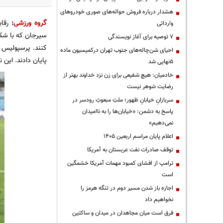
هشدار درباره فروش حواله‌های صوری خودروهای
گروه ورزشی
:
رقا
وارداتی
سیرجان که با ش
۷ توصیه برای آغاز نویسندگی
کنند. پرسپولیس با شکست ۱-۰ د
احیای شن‌چاله‌های جنوب تهران درکمیسیون ماده
پایان دادند. این 
۵نهایی شد
خادمیان: هیچ شفیعی برای زن نزد خداوند بهتر از
رضایت شوهر نیست
سربازانِ خیابانِ ظهور؛ ملتِ مبعوثِ رودسر در
پاسخ به دشمن: «خیابان‌ها را به ناامیدان
نمی‌دهیم»
اعلام پایان مراسم اربعین ۱۴۰۵
توقف صادرات نفت عربستان به آمریکا
ترامپ از افشای کمبود مهمات آمریکا خشمگین
است
اجازه باز شدن مسیر دوم در تنگه هرمز را
نخواهیم داد
فرق است میان مجاهدان در میدان و ساکتین