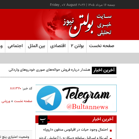
جمعه ۱۶ مرداد ۱۴۰۵
|
Friday , 07 August 2026
صفحه نخست
بولتن ۲
اقتصادی
بین الملل
اجتماعی
ور
آخرین اخبار
هشدار درباره فروش حواله‌های صوری خودروهای وارداتی
کد خبر:
۸۸۱۳۲۰
صفحه نخست
»
ورزشی
آخرین اخبار
احتمال وجود حیات در اقیانوس مدفون «اروپا»
وضعیت امتیازی پنج ت
آمریکا و اسرائیل سامانه «پیکان» را آزمایش کردند