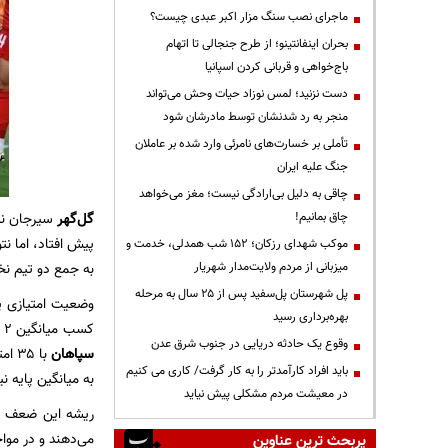
ماجرای نصب سنگ مزار اکبر عبدی چیست؟
بحران اینفانتینو؛ از طرح جنجالی تا اتهام
باج‌خواهی و قربانی کردن اسپانیا
دست نزنید؛ لمس نوزاد حیات وحش می‌تواند
منجر به رد شدنشان توسط مادرشان شود
تأملی بر خسارت‌های نامرئی وارد شده بر عاملان
جنگ علیه ایران
چاقی به دلیل بی‌ارادگی نیست؛ مغز می‌خواهد
چاق بمانیم!
گل‌گهر
سیرجان نیز
پیش افتاد، اما ن
موکب شهدای رزکان؛ ۱۵۲ شب همدلی، خدمت و
میزبانی از مردم ولایت‌مدار شهریار
به جمع دو تیم نخست را عملاً از
پل شهرستان پل‌سفید پس از ۲۵ سال به مرحله
وضعیت امتیازی پ
بهره‌برداری رسید
کسب میانگین ۲ امتیاز به ازای هر بازی است که در نهایت به ۶۰ امتیاز در ۳۰ بازی می‌رسد. اما آمار فعلی فاجعه‌بار است:
وقوع یک حادثه دریایی در جنوب شرق عدن
سپاهان
با ۳۵ امتیاز از ۲۰ بازی، میانگین ۱.۷۵ دارند.
باید افراد کارآمدتر را به کار گرفت/ کاری می کنیم
به میانگین پایه نی
در معیشت مردم مشکلی پیش نیاید
ریشه این ضعف 
می‌دهند و در موا
پربحث ترین عناوین