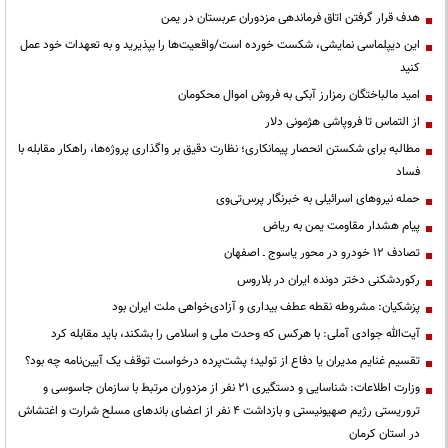
هدف قرار گرفتن اتاق‌ فرماندهی مزدوران عربستان در یمن
این دیپلماسی نمایشی، شکست خورده است/واقعیت‌ها را بپذیرید و به تعهدات خود عمل
کنید
امید مالباختگان رمزارز آبکی به فروش اموال محکومان
از التماس تا فروپاشی هژمونی دلار
مطالبه برای شکستن انحصار پیمانکاری؛ نظارت دقیق بر واگذاری پروژه‌ها، راهکار مقابله با
فساد
حمله نیروهای اسرائیلی به خبرنگار پرس‌تی‌وی
پیام هشدار مقاومت یمن به ریاض
تصادف ۱۲ خودرو در محور یاسوج ـ اصفهان
رکوردشکنی دختر دونده ایران در بلاروس
پزشکیان: مشروطه نقطه عطف بیداری و آزادی‌خواهی ملت ایران بود
آیت‌الله جوادی آملی: با هرکس که وحدت ملی و اسلامی را بشکند، باید مقابله کرد
تقسیم غنایم مدیران یا دفاع از تولید؛ پشت‌پرده درخواست توقف یک آیین‌نامه چه بود؟
وزارت اطلاعات: شناسایی و دستگیری ۲۱ نفر از مزدوران مرتبط با سازمان جاسوسی و
تروریستی رژیم صهیونیستی و بازداشت ۴ نفر از اعضای باندهای مسلح شرارت و اغتشاش
در استان کرمان