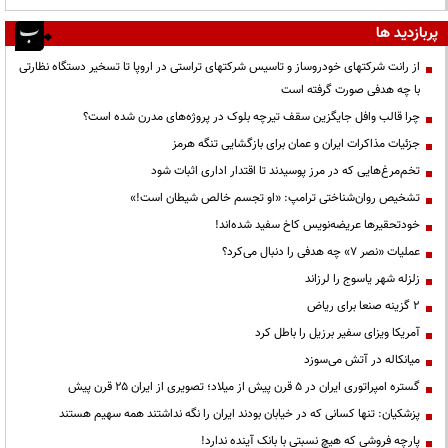
پربازدید ها
از رانت‌ شرکتهای خودروساز و تاسیس شرکتهای تراستی در اروپا تا تسخیر دستگاه نظارتی
با چه هدفی صورت گرفته است
چرا قالب وافل جایگزین سقف تیرچه بلوک در پروژه‌های مدرن شده است؟
جزئیات مذاکرات ایران و عمان برای بازگشایی تنگه هرمز
تخم‌مرغ‌هایی که در مرز پوسیدند تا اقتدار اداری اثبات شود
تشخیص روان‌شناختی ترامپ: «او تجسم خالص شیطان است!»
خودتحقیرها عریضه‌نویس کاخ سفید شده‌اند!
عملیات «نصر ۷» چه هدفی را دنبال می‌کرد؟
زلزله شهر یاسوج را لرزاند
۲ گزینه صنعا برای ریاض
آمریکا ویزای سفیر برزیل را باطل کرد
میانکاله در آتش می‌سوزد
گستره امپراتوری ایران در ۵ قرن پیش از میلاد؛ تصویری از ایران ۲۵ قرن پیش
پزشکیان: تنها کسانی که در خیابان بودند ایران را نگه نداشتند همه سهیم هستند
پارچه فروشی که هیچ نسبتی با بانک آینده ندارد!