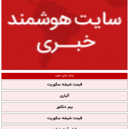
لینک های مفید
قیمت شیشه سکوریت
آلپاری
بیم دتکتور
قیمت شیشه سکوریت