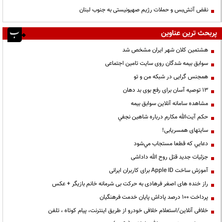
نقض آتش‌بس و حملات رژیم صهیونیستی به جنوب لبنان
پربحث ترین عناوین
هشتمین کلان شهر ایران مشخص شد
سوابق بیمه شدگان روی سایت تامین اجتماعی
همجنس گرایی در شبکه من و تو
13 توصیه آسان برای رفع بوی بد دهان
مشاهده سامانه آنلاين سوابق بیمه
حكم آيت‌الله مكارم درباره شاهين نجفي
سایتهای همسریابی!
دعايي كه قطعا مستجاب مي‌شود
جزئیات جدید قتل روح الله داداشی
آموزش ساخت Apple ID برای کاربران ایرانی
راز خنده های اصغر فرهادی به حرکت بی شرمانه خانم بازیگر + عکس
پرداخت ۱۰۰ درصد پاداش پایان خدمت فرهنگیان
خلافی آنلاین/استعلام خلافی خودرو از طریق اینترنت، پیام کوتاه ، تلفن