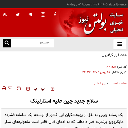
جمعه ۱۶ مرداد ۱۴۰۵
|
Friday , 07 August 2026
از
و
ته
هدف قرار گرفتن اتاق‌ فرماندهی مزدوران عربستان در یمن
ن
نو
کد خبر:
۸۸۱۲۸۱
تاریخ انتشار:
۱۸ بهمن ۱۴۰۴ - ۲۳:۲۲
صفحه نخست
»
بین الملل
‍‍‍ پ
پ
سلاح جدید چین علیه استارلینک
یک رسانه چینی به نقل از پژوهشگران این کشور از توسعه یک سامانه فشرده
مایکروویو پرقدرت خبر داده‌اند که به ادعای آنان قادر است ماهواره‌های مدار