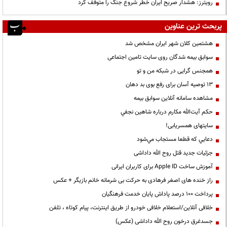
رویترز: هشدار صریح ایران خطر شروع جنگ را متوقف کرد
پربحث ترین عناوین
هشتمین کلان شهر ایران مشخص شد
سوابق بیمه شدگان روی سایت تامین اجتماعی
همجنس گرایی در شبکه من و تو
13 توصیه آسان برای رفع بوی بد دهان
مشاهده سامانه آنلاين سوابق بیمه
حكم آيت‌الله مكارم درباره شاهين نجفي
سایتهای همسریابی!
دعايي كه قطعا مستجاب مي‌شود
جزئیات جدید قتل روح الله داداشی
آموزش ساخت Apple ID برای کاربران ایرانی
راز خنده های اصغر فرهادی به حرکت بی شرمانه خانم بازیگر + عکس
پرداخت ۱۰۰ درصد پاداش پایان خدمت فرهنگیان
خلافی آنلاین/استعلام خلافی خودرو از طریق اینترنت، پیام کوتاه ، تلفن
جسدغرق درخون روح الله داداشی (عکس)