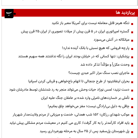
پربازدید ها
تنگه هرمز قابل معامله نیست برای آمریکا معبر باز نکنید
گستره امپراتوری ایران در ۵ قرن پیش از میلاد؛ تصویری از ایران ۲۵ قرن پیش
میانکاله در آتش می‌سوزد
پارچه فروشی که هیچ نسبتی با بانک آینده ندارد!
پزشکیان: تنها کسانی که در خیابان بودند ایران را نگه نداشتند همه سهیم هستند
وحدت مکرّراً و مؤکّداً تذکر داده شد
ماجرای نصب سنگ مزار اکبر عبدی چیست؟
بحران اینفانتینو؛ از طرح جنجالی تا اتهام باج‌خواهی و قربانی کردن اسپانیا
دست نزنید؛ لمس نوزاد حیات وحش می‌تواند منجر به رد شدنشان توسط مادرشان شود
تأملی بر خسارت‌های نامرئی وارد شده بر عاملان جنگ علیه ایران
چاقی به دلیل بی‌ارادگی نیست؛ مغز می‌خواهد چاق بمانیم!
موکب شهدای رزکان؛ ۱۵۲ شب همدلی، خدمت و میزبانی از مردم ولایت‌مدار شهریار
باید افراد کارآمدتر را به کار گرفت/ کاری می کنیم در معیشت مردم مشکلی پیش نیاید
پل شهرستان پل‌سفید پس از ۲۵ سال به مرحله بهره‌برداری رسید