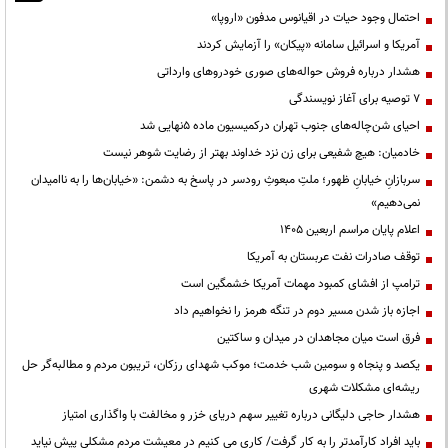
احتمال وجود حیات در اقیانوس مدفون «اروپا»
آمریکا و اسرائیل سامانه «پیکان» را آزمایش کردند
هشدار درباره فروش حواله‌های صوری خودروهای وارداتی
۷ توصیه برای آغاز نویسندگی
احیای شن‌چاله‌های جنوب تهران درکمیسیون ماده ۵نهایی شد
خادمیان: هیچ شفیعی برای زن نزد خداوند بهتر از رضایت شوهر نیست
سربازانِ خیابانِ ظهور؛ ملتِ مبعوثِ رودسر در پاسخ به دشمن: «خیابان‌ها را به ناامیدان
نمی‌دهیم»
اعلام پایان مراسم اربعین ۱۴۰۵
توقف صادرات نفت عربستان به آمریکا
ترامپ از افشای کمبود مهمات آمریکا خشمگین است
اجازه باز شدن مسیر دوم در تنگه هرمز را نخواهیم داد
فرق است میان مجاهدان در میدان و ساکتین
یکصد و پنجاه و سومین شب خدمت؛ موکب شهدای رزکان، تریبون مردم و مطالبه‌گر حل
ریشه‌ای مشکلات شهری
هشدار حاجی دلیگانی درباره تغییر سهم دریای خزر و مخالفت با واگذاری امتیاز
باید افراد کارآمدتر را به کار گرفت/ کاری می کنیم در معیشت مردم مشکلی پیش نیاید