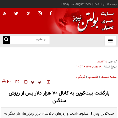
جمعه ۱۶ مرداد ۱۴۰۵
|
Friday , 07 August 2026
از
و
ته
کالابرگ این خانوارها امروز شارژ شد
ن
نو
کد خبر:
۸۸۱۲۳۵
تاریخ انتشار:
۱۸ بهمن ۱۴۰۴ - ۱۰:۵۳
صفحه نخست
»
اقتصادی
»
گوناگون
‍‍‍ پ
پ
بازگشت بیت‌کوین به کانال ۷۰ هزار دلار پس از ریزش
سنگین
بیت‌کوین پس از سقوط شدید و روزهای پرنوسان بازار رمزارزها، بار دیگر به