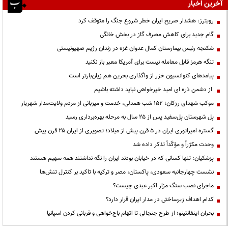
آخرین اخبار
رویترز: هشدار صریح ایران خطر شروع جنگ را متوقف کرد
گام جدید برای کاهش مصرف گاز در بخش خانگی
شکنجه رئیس بیمارستان کمال عدوان غزه در زندان رژیم صهیونیستی
تنگه هرمز قابل معامله نیست برای آمریکا معبر باز نکنید
پیامدهای کنوانسیون خزر از واگذاری بحرین هم زیان‌بارتر است
از دشمن ذره ای امید خیرخواهی نباید داشته باشیم
موکب شهدای رزکان؛ ۱۵۲ شب همدلی، خدمت و میزبانی از مردم ولایت‌مدار شهریار
پل شهرستان پل‌سفید پس از ۲۵ سال به مرحله بهره‌برداری رسید
گستره امپراتوری ایران در ۵ قرن پیش از میلاد؛ تصویری از ایران ۲۵ قرن پیش
وحدت مکرّراً و مؤکّداً تذکر داده شد
پزشکیان: تنها کسانی که در خیابان بودند ایران را نگه نداشتند همه سهیم هستند
نشست چهارجانبه سعودی، پاکستان، مصر و ترکیه با تاکید بر کنترل تنش‌ها
ماجرای نصب سنگ مزار اکبر عبدی چیست؟
کدام اهداف زیرساختی در مدار ایران قرار دارد؟
بحران اینفانتینو؛ از طرح جنجالی تا اتهام باج‌خواهی و قربانی کردن اسپانیا