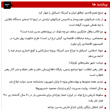
پربازدید ها
شیخ نعیم قاسم: توافق ایران و آمریکا، اسرائیل را مهار کرد
از رانت‌ شرکتهای خودروساز و تاسیس شرکتهای تراستی در اروپا تا تسخیر دستگاه نظارتی
با چه هدفی صورت گرفته است
چرا قالب وافل جایگزین سقف تیرچه بلوک در پروژه‌های مدرن شده است؟
صمصامی: ریشه مشکلات اقتصادی، گرانی نرخ ارز است/ طرح «تقویت پول ملی» در
کمیسیون اقتصادی رأی نیاورد
جهاد اسلامی: اسرائیل با چراغ سبز آمریکا، پروژه نسل‌کشی و کوچ اجباری مردم غزه را
ادامه می‌دهد
میناب؛ شهرِ مقبره‌های کوچک!
دفتر رهبر انقلاب: تنها مراجع رسمی، پایگاه اطلاع‌رسانی دفتر و دفتر حفظ و نشر آثار رهبر
انقلاب است
تمدید همه مجوزها و مهلت‌های ویژه تا پایان شهریور؛ بخشنامه جدید دولت ابلاغ شد
مدالِ اعتماد؛ روایت مدیریت آرام و نزدیک محمود خسروی‌وفا
سقوط تاریخی نرخ تولد در ایران؛ شمار نوزادان برای نخستین بار در ۶۰ سال گذشته زیر ۹۰۰
هزار نفر رفت
آغاز انتقال رایگان زائران اتباع خارجی به مرز چذابه