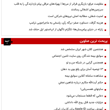
مقاومت عراق؛ بازیگری فراتر از مرزها | پهپادهای عراقی پیام بازدارندگی را به قلب
سرزمین‌های اشغالی رساندند
‌امنیت شغلی، مطالبه اصلی نیروهای شرکتی است
هزینه گزاف، دستاورد صفر؛ برگه رأی، پاسخی به ماجراجویی ترامپ
زلزله در دنیای پیام‌رسان‌ها؛ تلگرام ناگهان از اپ‌استور اپل حذف شد
پربحث ترین عناوین
هشتمین کلان شهر ایران مشخص شد
سوابق بیمه شدگان روی سایت تامین اجتماعی
همجنس گرایی در شبکه من و تو
13 توصیه آسان برای رفع بوی بد دهان
مشاهده سامانه آنلاين سوابق بیمه
حكم آيت‌الله مكارم درباره شاهين نجفي
سایتهای همسریابی!
دعايي كه قطعا مستجاب مي‌شود
جزئیات جدید قتل روح الله داداشی
آموزش ساخت Apple ID برای کاربران ایرانی