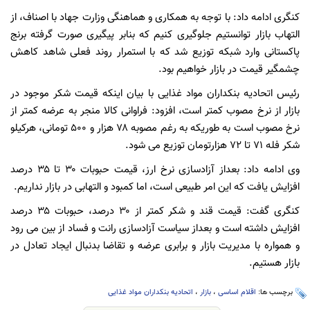
کنگری ادامه داد: با توجه به همکاری و هماهنگی وزارت جهاد با اصناف، از
التهاب بازار توانستیم جلوگیری کنیم که بنابر پیگیری صورت گرفته برنج
پاکستانی وارد شبکه توزیع شد که با استمرار روند فعلی شاهد کاهش
چشمگیر قیمت در بازار خواهیم بود.
رئیس اتحادیه بنکداران مواد غذایی با بیان اینکه قیمت شکر موجود در
بازار از نرخ مصوب کمتر است، افزود: فراوانی کالا منجر به عرضه کمتر از
نرخ مصوب است به طوریکه به رغم مصوبه ۷۸ هزار و ۵۰۰ تومانی، هرکیلو
شکر فله ۷۱ تا ۷۲ هزارتومان توزیع می شود.
وی ادامه داد: بعداز آزادسازی نرخ ارز، قیمت حبوبات ۳۰ تا ۳۵ درصد
افزایش یافت که این امر طبیعی است، اما کمبود و التهابی در بازار نداریم‌.
کنگری گفت: قیمت قند و شکر کمتر از ۳۰ درصد، حبوبات ۳۵ درصد
افزایش داشته است و بعداز سیاست آزادسازی رانت و فساد از بین می رود
و همواره با مدیریت بازار و برابری عرضه و تقاضا بدنبال ایجاد تعادل در
بازار هستیم.
برچسب ها:
اقلام اساسی
،
بازار
،
اتحادیه بنکداران مواد غذایی