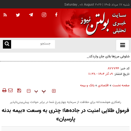
شنبه ۱۷ مرداد ۱۴۰۵
|
Saturday , 08 August 2026
از
و
ته
شلوغی مرزها بلای جان واردکنندگان شده است
ن
نو
کد خبر:
۸۷۷۷۴۴
تاریخ انتشار:
۰۹ آذر ۱۴۰۴ - ۱۱:۳۸
صفحه نخست
»
اقتصادی
»
بانک و بیمه
‍‍‍ پ
پ
راهکاری هوشمندانه برای حفاظت از سرمایه چهارچرخ شما در برابر حوادث پیش‌بینی‌ناپذیر
فرمول طلایی امنیت در جاده‌ها؛ چتری به وسعت «بیمه بدنه
پارسیان»