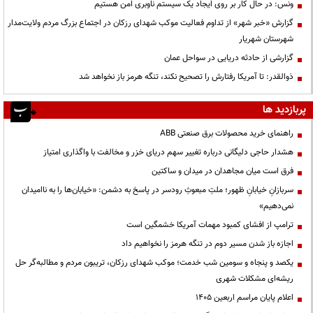
ونس: در حال کار بر روی ایجاد یک سیستم ناوبری امن هستیم
گزارش «خبر شهر» از تداوم فعالیت موکب شهدای رزکان در اجتماع بزرگ مردم ولایت‌مدار
شهرستان شهریار
گزارشی از حادثه دریایی در سواحل عمان
ذوالقدر: تا آمریکا رفتارش را تصحیح نکند، تنگه هرمز باز نخواهد شد
پربازدید ها
راهنمای خرید محصولات برق صنعتی ABB
هشدار حاجی دلیگانی درباره تغییر سهم دریای خزر و مخالفت با واگذاری امتیاز
فرق است میان مجاهدان در میدان و ساکتین
سربازانِ خیابانِ ظهور؛ ملتِ مبعوثِ رودسر در پاسخ به دشمن: «خیابان‌ها را به ناامیدان
نمی‌دهیم»
ترامپ از افشای کمبود مهمات آمریکا خشمگین است
اجازه باز شدن مسیر دوم در تنگه هرمز را نخواهیم داد
یکصد و پنجاه و سومین شب خدمت؛ موکب شهدای رزکان، تریبون مردم و مطالبه‌گر حل
ریشه‌ای مشکلات شهری
اعلام پایان مراسم اربعین ۱۴۰۵