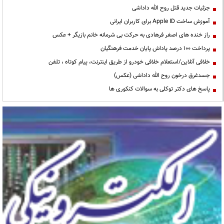
جزئیات جدید قتل روح الله داداشی
آموزش ساخت Apple ID برای کاربران ایرانی
راز خنده های اصغر فرهادی به حرکت بی شرمانه خانم بازیگر + عکس
پرداخت ۱۰۰ درصد پاداش پایان خدمت فرهنگیان
خلافی آنلاین/استعلام خلافی خودرو از طریق اینترنت، پیام کوتاه ، تلفن
جسدغرق درخون روح الله داداشی (عکس)
پاسخ های دکتر توکلی به سوالات کنکوری ها