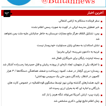
آخرین اخبار
سفر فرمانده سنتکام به اراضی اشغالی
خبر تعطیلی مدرسه ایرانی در کویت به صورت رسمی اعلام نشده
یمن: تشکیل ائتلاف هرگز مانع مجازات عربستان به خاطر جنایاتش علیه ملت یمن نخواهد
شد
نشان استاندارد به معنای پایان مسئولیت خودروساز نیست
غریبه به دادمون نمی‌رسه؛ ایرانی بخریم!
بسته اینترنت رایگان برای خبرنگاران فعال شد
با اعتراف یکی از متهمان، ابعاد تازه‌ای از پرونده ربایش و قتل حمیدرضا رجب‌زاده آشکار شد
ریمـدان؛ مرزی گرفتار در صف، کمبود زیرساخت و ضعف هماهنگی دستگاه‌ها / ۳ هزار
کامیون در انتظار، رانندگان بدون حتی یک سرویس بهداشتی!
تایید هشدارهای گذشته بولتن نیوز توسط سخنگوی قوه قضائیه در خصوص کارت های
بارزگانی و اجاره ای که به بحران ارزی رسیده اند
رابرت پیپ: ارتش آمریکا نمی‌تواند تنگه هرمز را باز کند
زمان اعلام نتایج نهایی دکتری مشخص شد