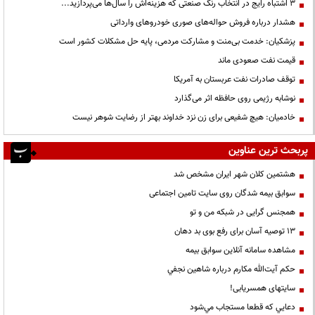
3 اشتباه رایج در انتخاب رنگ صنعتی که هزینه‌اش را سال‌ها می‌پردازید...
هشدار درباره فروش حواله‌های صوری خودروهای وارداتی
پزشکیان: خدمت بی‌منت و مشارکت مردمی، پایه حل مشکلات کشور است
قیمت نفت صعودی ماند
توقف صادرات نفت عربستان به آمریکا
نوشابه رژیمی روی حافظه اثر می‌گذارد
خادمیان: هیچ شفیعی برای زن نزد خداوند بهتر از رضایت شوهر نیست
پربحث ترین عناوین
هشتمین کلان شهر ایران مشخص شد
سوابق بیمه شدگان روی سایت تامین اجتماعی
همجنس گرایی در شبکه من و تو
13 توصیه آسان برای رفع بوی بد دهان
مشاهده سامانه آنلاين سوابق بیمه
حكم آيت‌الله مكارم درباره شاهين نجفي
سایتهای همسریابی!
دعايي كه قطعا مستجاب مي‌شود