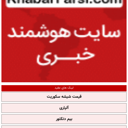
لینک های مفید
قیمت شیشه سکوریت
آلپاری
بیم دتکتور