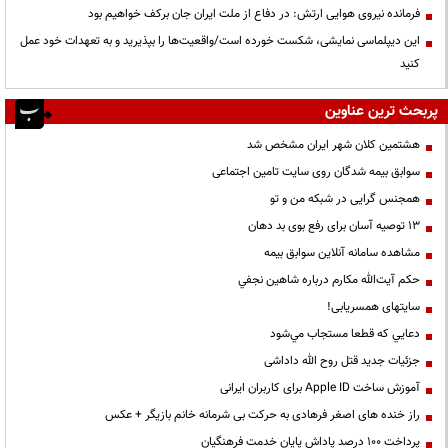
فرمانده نیروی هوایی ارتش: در دفاع از ملت ایران جان برکف خواهیم بود
این دیپلماسی نمایشی، شکست خورده است/واقعیت‌ها را بپذیرید و به تعهدات خود عمل
کنید
پربحث ترین عناوین
هشتمین کلان شهر ایران مشخص شد
سوابق بیمه شدگان روی سایت تامین اجتماعی
همجنس گرایی در شبکه من و تو
13 توصیه آسان برای رفع بوی بد دهان
مشاهده سامانه آنلاين سوابق بیمه
حكم آيت‌الله مكارم درباره شاهين نجفي
سایتهای همسریابی!
دعايي كه قطعا مستجاب مي‌شود
جزئیات جدید قتل روح الله داداشی
آموزش ساخت Apple ID برای کاربران ایرانی
راز خنده های اصغر فرهادی به حرکت بی شرمانه خانم بازیگر + عکس
پرداخت ۱۰۰ درصد پاداش پایان خدمت فرهنگیان