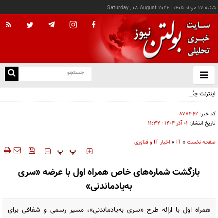
شنبه ۱۷ مرداد ۱۴۰۵
|
Saturday , 08 August 2026
از
و
ته
اینترنت چگونه مفهوم کودکی را دگرگون کرد؟
ن
نو
کد خبر:
۸۷۷۳۶۲
تاریخ انتشار:
۰۱ آذر ۱۴۰۴ - ۱۱:۳۲
صفحه نخست
»
IT
»
اخبار IT و فناوری
‍‍‍ پ
پ
بازگشت شماره‌های خاص همراه اول با عرضه «سری
به‌یادماندنی»
همراه اول با ارائه طرح «سری به‌یادماندنی»، مسیر رسمی و شفافی برای