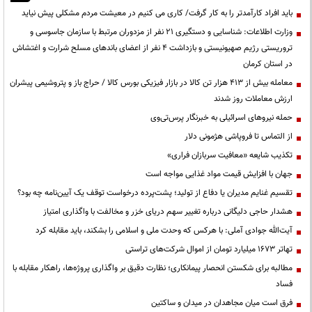
باید افراد کارآمدتر را به کار گرفت/ کاری می کنیم در معیشت مردم مشکلی پیش نیاید
وزارت اطلاعات: شناسایی و دستگیری ۲۱ نفر از مزدوران مرتبط با سازمان جاسوسی و
تروریستی رژیم صهیونیستی و بازداشت ۴ نفر از اعضای باندهای مسلح شرارت و اغتشاش
در استان کرمان
معامله بیش از ۴۱۳ هزار تن کالا در بازار فیزیکی بورس کالا / حراج باز و پتروشیمی پیشران
ارزش معاملات روز شدند
حمله نیروهای اسرائیلی به خبرنگار پرس‌تی‌وی
از التماس تا فروپاشی هژمونی دلار
تکذیب شایعه «معافیت سربازان فراری»
جهان با افزایش قیمت مواد غذایی مواجه است
تقسیم غنایم مدیران یا دفاع از تولید؛ پشت‌پرده درخواست توقف یک آیین‌نامه چه بود؟
هشدار حاجی دلیگانی درباره تغییر سهم دریای خزر و مخالفت با واگذاری امتیاز
آیت‌الله جوادی آملی: با هرکس که وحدت ملی و اسلامی را بشکند، باید مقابله کرد
تهاتر ۱۶۷۳ میلیارد تومان از اموال شرکت‌های تراستی
مطالبه برای شکستن انحصار پیمانکاری؛ نظارت دقیق بر واگذاری پروژه‌ها، راهکار مقابله با
فساد
فرق است میان مجاهدان در میدان و ساکتین