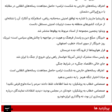
اعتراف رسانه‌های خارجی به شکست ترامپ؛ حاصل مجاهدت رسانه‌های انقلابی در مقابله
با دروغ‌پراکنی دشمنان
پاتریشیا مارینز با اشاره به توافق امنیتی سه‌جانبه ریاض، اسلام‌آباد و آنکارا، آن را نشانه‌ای
از حرکت کشورهای منطقه به سمت ترتیبات امنیتی مستقل دانست
ویدئو؛ پنجمین مجموعه از اسناد مربوط به یوفوها منتشر شد
خبرنگار، مبلّغ دین و پاسدار فرهنگ و هویت در مواجهه با چالش‌های سیاسی است؛ تبریک
روز خبرنگار از سوی استاد خطیب اصفهانی.
فرار هواپیماها از فرودگاه جده عربستان
رئیس ستاد مشترک ارتش آمریکا خواستار راهی برای خروج از جنگ با ایران شد
جای خالی «اقتصاد جنگی» در شرایط جنگی
اعتراف رسانه‌های خارجی به شکست ترامپ حاصل مجاهدت رسانه‌های انقلابی است
مبادا اختیار تنگه هرمز را به دشمن بدهید
صمصامی خطاب به پزشکیان: به شما اطلاعات غلط دادند؛ مردم را ساده‌لوح فرض نکنید!
صمصامی خطاب به پزشکیان: خودتان در مجلس بودید؛ دیدید انتقادات نمایندگان درباره
گران‌سازی ارز بود، نه واگذاری ایران‌خودرو
پربازدید ها