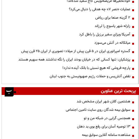
خودتحقیرها عریضه‌نویس کاخ سفید شده‌اند!
عملیات «نصر ۷» چه هدفی را دنبال می‌کرد؟
۲ گزینه صنعا برای ریاض
زلزله شهر یاسوج را لرزاند
آمریکا ویزای سفیر برزیل را باطل کرد
میانکاله در آتش می‌سوزد
گستره امپراتوری ایران در ۵ قرن پیش از میلاد؛ تصویری از ایران ۲۵ قرن پیش
پزشکیان: تنها کسانی که در خیابان بودند ایران را نگه نداشتند همه سهیم هستند
پارچه فروشی که هیچ نسبتی با بانک آینده ندارد!
نقض آتش‌بس و حملات رژیم صهیونیستی به جنوب لبنان
پربحث ترین عناوین
هشتمین کلان شهر ایران مشخص شد
سوابق بیمه شدگان روی سایت تامین اجتماعی
همجنس گرایی در شبکه من و تو
13 توصیه آسان برای رفع بوی بد دهان
مشاهده سامانه آنلاين سوابق بیمه