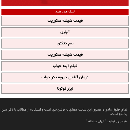
لینک های مفید
قیمت شیشه سکوریت
آلپاری
بیم دتکتور
قیمت شیشه سکوریت
فیلم آپنه خواب
درمان قطعی خروپف در خواب
لیزر فوتونا
تمام حقوق مادی و معنوی این سایت متعلق به بولتن نیوز است و استفاده از مطالب با ذکر منبع
بلامانع است.
طراحی و تولید: "
ایران سامانه
"