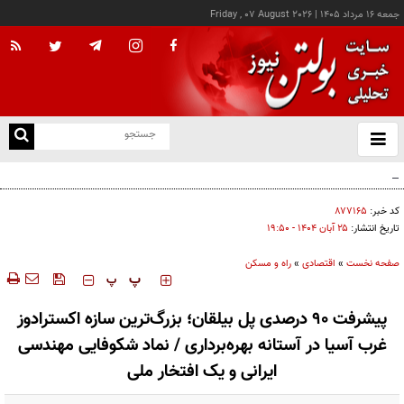
جمعه ۱۶ مرداد ۱۴۰۵
|
Friday , 07 August 2026
از
و
ته
درخواست شرکت گاز مازندران برای آمادگی مشترکان دربرابر زمستان
ن
نو
کد خبر:
۸۷۷۱۶۵
تاریخ انتشار:
۲۵ آبان ۱۴۰۴ - ۱۹:۵۰
صفحه نخست
»
اقتصادی
»
راه و مسکن
‍‍‍ پ
پ
پیشرفت ۹۰ درصدی پل بیلقان؛ بزرگ‌ترین سازه اکسترادوز
غرب آسیا در آستانه بهره‌برداری / نماد شکوفایی مهندسی
ایرانی و یک افتخار ملی