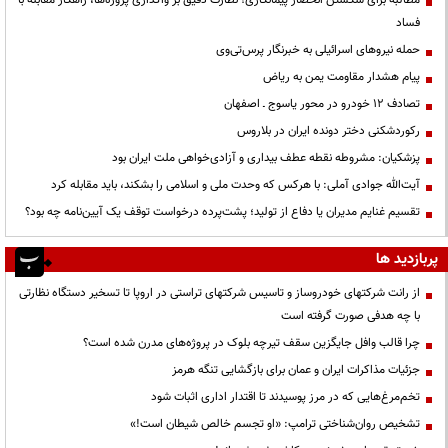
مطالبه برای شکستن انحصار پیمانکاری؛ نظارت دقیق بر واگذاری پروژه‌ها، راهکار مقابله با
فساد
حمله نیروهای اسرائیلی به خبرنگار پرس‌تی‌وی
پیام هشدار مقاومت یمن به ریاض
تصادف ۱۲ خودرو در محور یاسوج ـ اصفهان
رکوردشکنی دختر دونده ایران در بلاروس
پزشکیان: مشروطه نقطه عطف بیداری و آزادی‌خواهی ملت ایران بود
آیت‌الله جوادی آملی: با هرکس که وحدت ملی و اسلامی را بشکند، باید مقابله کرد
تقسیم غنایم مدیران یا دفاع از تولید؛ پشت‌پرده درخواست توقف یک آیین‌نامه چه بود؟
پربازدید ها
از رانت‌ شرکتهای خودروساز و تاسیس شرکتهای تراستی در اروپا تا تسخیر دستگاه نظارتی
با چه هدفی صورت گرفته است
چرا قالب وافل جایگزین سقف تیرچه بلوک در پروژه‌های مدرن شده است؟
جزئیات مذاکرات ایران و عمان برای بازگشایی تنگه هرمز
تخم‌مرغ‌هایی که در مرز پوسیدند تا اقتدار اداری اثبات شود
تشخیص روان‌شناختی ترامپ: «او تجسم خالص شیطان است!»