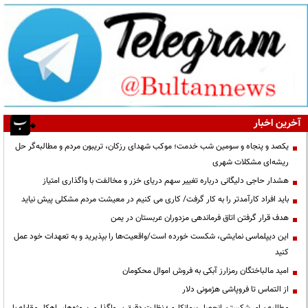
آخرین اخبار
یکصد و پنجاه و سومین شب خدمت؛ موکب شهدای رزکان، تریبون مردم و مطالبه‌گر حل
ریشه‌ای مشکلات شهری
هشدار حاجی دلیگانی درباره تغییر سهم دریای خزر و مخالفت با واگذاری امتیاز
باید افراد کارآمدتر را به کار گرفت/ کاری می کنیم در معیشت مردم مشکلی پیش نیاید
هدف قرار گرفتن اتاق‌ فرماندهی مزدوران عربستان در یمن
این دیپلماسی نمایشی، شکست خورده است/واقعیت‌ها را بپذیرید و به تعهدات خود عمل
کنید
امید مالباختگان رمزارز آبکی به فروش اموال محکومان
از التماس تا فروپاشی هژمونی دلار