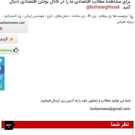
برای مشاهده مطالب اقتصادی ما را در کانال بولتن اقتصادی دنبال
کنید
bultaneghtsadi@
برچسب ها:
پل بیلقان
،
پل B1
،
زیر ساخت
،
حمل ونقل
،
کرج
،
مهندسی ایرانی
،
پل اکسترادوز
،
پروژه عمرانی
گزارش
پسندیدم
شما می توانید مطالب و تصاویر خود را به آدرس زیر ارسال فرمایید.
bultannews@gmail.com
نظر شما