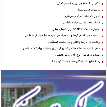
حكم آيت‌الله مكارم درباره شاهين نجفي
سایتهای همسریابی!
دعايي كه قطعا مستجاب مي‌شود
جزئیات جدید قتل روح الله داداشی
آموزش ساخت Apple ID برای کاربران ایرانی
راز خنده های اصغر فرهادی به حرکت بی شرمانه خانم بازیگر + عکس
پرداخت ۱۰۰ درصد پاداش پایان خدمت فرهنگیان
خلافی آنلاین/استعلام خلافی خودرو از طریق اینترنت، پیام کوتاه ، تلفن
جسدغرق درخون روح الله داداشی (عکس)
پاسخ های دکتر توکلی به سوالات کنکوری ها