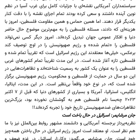
سیاستمداران آمریکایی نقشه‌ای با جزئیات کامل برای غرب آسیا در نظم
نوین آینده داشتند و سعی کرده بودند تمام اجزای نقشه را با دقت کنار
یکدیگر قرار دهند. اما همین حماس و همین مقاومت فلسطین، امروز با
هزینه‌ای که دادند، مسئله فلسطین را به مهم‌ترین موضوع حال حاضر
دنیا و افکار عمومی جهان تبدیل کرده‌اند. امروز دیگر کسی نمی‌تواند
فلسطین را «تمام شده» و رژیم صهیونیستی را در اوج توصیف کند
برعکس، خیلی‌ها معتقدند این رژیم اسرائیل است که تقریباً تمام شده و
فلسطین تازه آغاز شده است. در این مدت تقریباً تمام کشورهای غربی
فلسطین را به عنوان یک کشور به رسمیت شناخته‌اند و تظاهرات‌هایی در
این دو سال در حمایت از فلسطین و محکومیت رژیم صهیونیستی برگزار
شده است که، در نوع خود واقعاً بی‌نظیر است. در این مدت، ایتالیا،
انگلیس، استرالیا، آمریکا و بسیاری از کشورهای دنیا که قبل از 7 اکتبر
2023 چه‌بسا نام فلسطین هم به گوششان نخورده بود، بزرگ‌ترین
تظاهرات‌های ضدصهیونیستی تاریخ خود را تجربه کرده‌اند!!
جان مرشایمر: اسرائیل در حال باخت است
نظریه‌پرداز برجسته آمریکایی و دانشمند مشهور روابط بین‌الملل نیز با ما
هم نظر است. او معتقد است امروز رژیم اسرائیل در حال باختن همه‌چیز
خود است. جان مرشایمر می‌گوید: «کارزار اسرائیل در غزه ضعف و