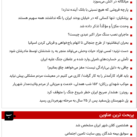
میانکاله در آتش می‌سوزد
پارچه فروشی که هیچ نسبتی با بانک آینده ندارد!
پزشکیان: تنها کسانی که در خیابان بودند ایران را نگه نداشتند همه سهیم هستند
وحدت مکرّراً و مؤکّداً تذکر داده شد
ماجرای نصب سنگ مزار اکبر عبدی چیست؟
بحران اینفانتینو؛ از طرح جنجالی تا اتهام باج‌خواهی و قربانی کردن اسپانیا
دست نزنید؛ لمس نوزاد حیات وحش می‌تواند منجر به رد شدنشان توسط مادرشان شود
تأملی بر خسارت‌های نامرئی وارد شده بر عاملان جنگ علیه ایران
چاقی به دلیل بی‌ارادگی نیست؛ مغز می‌خواهد چاق بمانیم!
باید افراد کارآمدتر را به کار گرفت/ کاری می کنیم در معیشت مردم مشکلی پیش نیاید
موکب شهدای رزکان؛ ۱۵۲ شب همدلی، خدمت و میزبانی از مردم ولایت‌مدار شهریار
رویترز: هشدار صریح ایران خطر شروع جنگ را متوقف کرد
پل شهرستان پل‌سفید پس از ۲۵ سال به مرحله بهره‌برداری رسید
پربحث ترین عناوین
هشتمین کلان شهر ایران مشخص شد
سوابق بیمه شدگان روی سایت تامین اجتماعی