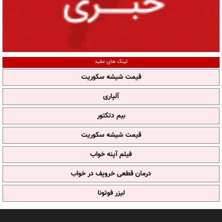
لینک های مفید
قیمت شیشه سکوریت
آلپاری
بیم دتکتور
قیمت شیشه سکوریت
فیلم آپنه خواب
درمان قطعی خروپف در خواب
لیزر فوتونا