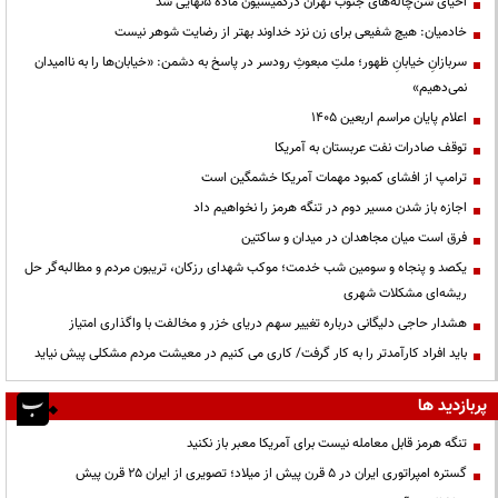
احیای شن‌چاله‌های جنوب تهران درکمیسیون ماده ۵نهایی شد
خادمیان: هیچ شفیعی برای زن نزد خداوند بهتر از رضایت شوهر نیست
سربازانِ خیابانِ ظهور؛ ملتِ مبعوثِ رودسر در پاسخ به دشمن: «خیابان‌ها را به ناامیدان
نمی‌دهیم»
اعلام پایان مراسم اربعین ۱۴۰۵
توقف صادرات نفت عربستان به آمریکا
ترامپ از افشای کمبود مهمات آمریکا خشمگین است
اجازه باز شدن مسیر دوم در تنگه هرمز را نخواهیم داد
فرق است میان مجاهدان در میدان و ساکتین
یکصد و پنجاه و سومین شب خدمت؛ موکب شهدای رزکان، تریبون مردم و مطالبه‌گر حل
ریشه‌ای مشکلات شهری
هشدار حاجی دلیگانی درباره تغییر سهم دریای خزر و مخالفت با واگذاری امتیاز
باید افراد کارآمدتر را به کار گرفت/ کاری می کنیم در معیشت مردم مشکلی پیش نیاید
پربازدید ها
تنگه هرمز قابل معامله نیست برای آمریکا معبر باز نکنید
گستره امپراتوری ایران در ۵ قرن پیش از میلاد؛ تصویری از ایران ۲۵ قرن پیش