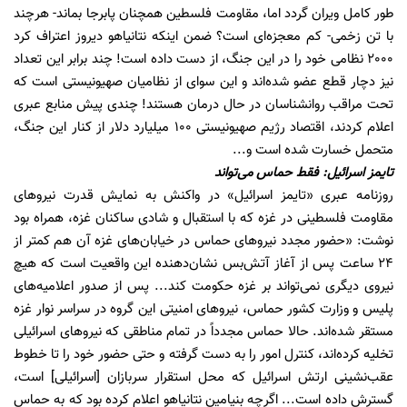
طور کامل ویران گردد اما، مقاومت فلسطین همچنان پابرجا بماند- هرچند
با تن زخمی- کم معجزه‌ای است؟ ضمن اینکه نتانیاهو دیروز اعتراف کرد
2000 نظامی خود را در این جنگ، از دست داده است! چند برابر این تعداد
نیز دچار قطع عضو شده‌اند و این سوای از نظامیان صهیونیستی است که
تحت مراقب روانشناسان در حال درمان هستند! چندی پیش منابع عبری
اعلام کردند، اقتصاد رژیم صهیونیستی 100 میلیارد دلار از کنار این جنگ،
متحمل خسارت شده است و...
تایمز اسرائیل: فقط حماس می‌تواند
روزنامه عبری «تایمز اسرائیل» در واکنش به نمایش قدرت نیروهای
مقاومت فلسطینی در غزه که با استقبال و شادی ساکنان غزه، همراه بود
نوشت: «حضور مجدد نیروهای حماس در خیابان‌های غزه آن هم کمتر از
24 ساعت پس از آغاز آتش‌بس نشان‌دهنده این واقعیت است که هیچ
نیروی دیگری نمی‌تواند بر غزه حکومت کند... پس از صدور اعلامیه‌های
پلیس و وزارت کشور حماس، نیروهای امنیتی این گروه در سراسر نوار غزه
مستقر شده‌اند. حالا حماس مجدداً در تمام مناطقی که نیروهای اسرائیلی
تخلیه کرده‌اند، کنترل امور را به دست گرفته و حتی حضور خود را تا خطوط
عقب‌نشینی ارتش اسرائیل که محل استقرار سربازان [اسرائیلی] است،
گسترش داده است... اگرچه بنیامین نتانیاهو اعلام کرده بود که به حماس