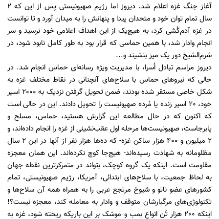
آغاز جنگ غزه اعلام شد. دیروز اما رژیم صهیونیستی پس از این که 2
سال تمام توان خود و متحدان پیدا و پنهانش را به میدان آورد و تا توانست
در غزه آدم‌کُشی کرد، به هیچ‌یک از این اهداف اعلامی خود نرسید و سر
انجام وادار شد، با همین حماسی که قرار بود به طور کامل نابود شود، در
شرم‌الشیخ دور یک میز بنشیند و...
دیروز مراسم تبادل اُسرا، با مدیریت ویژه رسانه‌ای حماس انجام شد. در
حالی که نیروهای حماس با سلاح‌های آنچنانی در نقاط مختلف غزه به
شکل خاصی مستقر شده بودند، ضمن تحویل گرفتن نزدیک به 2000 اسیر
خود، 20 اسیر زنده یا مُرده صهیونیست را تحویل دادند. این در حالی است
که اکنون که در حال مطالعه این گزارش هستید، حماس، مسلح و
پابرجاست، صهیونیست‌ها مرحله اول عقب‌نشینی از غزه را انجام داده‌اند، و
2 میلیون و 400 هزار ساکن غزه- که ده‌ها هزار نفر از آنها در این 2 سال
مظلومانه به شهادت رسیده‌اند- هیج‌جا کوچ نکرده‌اند. این همان معجزه
مقاومت است. اینکه یک گروه کوچک، بتواند در متمرکزترین نقطه جهان
به لحاظ جمعیت، با سلاح‌های ابتدائی، آمریکا، رژیم صهیونیستی، تمام
کشورهای عضو ناتو و شیوخ مرتجع عربی را به همراه همه آن سلاح‌ها و
تکنولوژی‌های مرگبارشان متوقف و وادار به معامله کند، معجزه نیست؟!
اینکه 200 هزار تُن انواع بمب و موشک بر این باریکه ریخته شود، غزه به