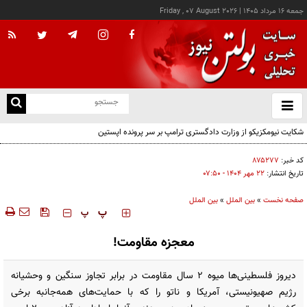
جمعه ۱۶ مرداد ۱۴۰۵
|
Friday , 07 August 2026
از
و
ته
شکایت نیومکزیکو از وزارت دادگستری ترامپ بر سر پرونده اپستین
ن
نو
کد خبر:
۸۷۵۲۷۷
تاریخ انتشار:
۲۲ مهر ۱۴۰۴ - ۰۷:۵۰
صفحه نخست
»
بین الملل
»
بین الملل
‍‍‍ پ
پ
معجزه مقاومت!
دیروز فلسطینی‌ها میوه 2 سال مقاومت در برابر تجاوز سنگین و وحشیانه
رژیم صهیونیستی، آمریکا و ناتو را که با حمایت‌های همه‌جانبه برخی