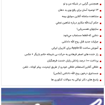
همجنس گرایی در شبکه من و تو
13 توصیه آسان برای رفع بوی بد دهان
مشاهده سامانه آنلاين سوابق بیمه
حكم آيت‌الله مكارم درباره شاهين نجفي
سایتهای همسریابی!
دعايي كه قطعا مستجاب مي‌شود
جزئیات جدید قتل روح الله داداشی
آموزش ساخت Apple ID برای کاربران ایرانی
راز خنده های اصغر فرهادی به حرکت بی شرمانه خانم بازیگر + عکس
پرداخت ۱۰۰ درصد پاداش پایان خدمت فرهنگیان
خلافی آنلاین/استعلام خلافی خودرو از طریق اینترنت، پیام کوتاه ، تلفن
جسدغرق درخون روح الله داداشی (عکس)
پاسخ های دکتر توکلی به سوالات کنکوری ها