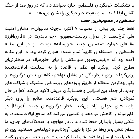
یا تشکیلات خودگردان فلسطین اجازه نخواهد داد که در روز بعد از جنگ
نقشی ایفا کنند، اما واقعیت چیز دیگری را نشان می‌دهد...»
فلسطین در محبوب‌ترین حالت
فقط چند روز پیش از عملیات 7 اکتبر، «جیک سالیوان»، مشاور امنیت
ملی کاخ‌سفید در دوران ریاست‌جمهوری «جو بایدن» در «فارن‌افرز»
مقاله‌ای درباره «معماری جدید خاورمیانه» نوشت. او در این مقاله
فلسطین را «مسئله‌ای تقریباً تمام شده» عنوان کرده بود. در این مقاله
آمده بود که «رئیس‌جمهور سیاستش را برای خاورمیانه در سخنرانی‌ای
مطرح کرد. رویکرد او، نظم و قاعده را به سیاست ایالات‌متحده
برمی‌گرداند. روی بازدارندگی در مقابل تهاجم، کاهش تنش درگیری‌ها و
یکپارچه‌کردن منطقه از طریق پروژه‌های زیرساختی مشترک و شراکت‌های
جدید، از جمله بین اسرائیل و همسایگان عربش تأکید می‌کند [که] در حال
ثمردادن هم هست... این رویکرد قاعده‌مند، منابع را برای دیگر
اولویت‌های جهانی آزاد می‌کند، خطر درگیری‌های جدید [آمریکا] در
خاورمیانه را کاهش می‌دهد و تضمین می‌کند که منافع ایالات‌متحده، به
شکلی بسیار پایدارتر حفظ شده‌اند... در مواجهه با اصطکاک‌های جدی، ما
سطح تنش بحران‌ها در غزه را پایین آورده‌ایم و دیپلماسی مستقیم بین دو
طرف را بعد از سال‌ها فقدانش، احیا کرده‌ایم.» بدین ترتیب می‌توان گفت