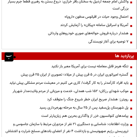
واکنش امام جمعه اردبیل به سخنان باقر خرازی: دروغ بستن به رهبری قطعاً جرم بسیار
بزرگی است
احتمال وجود حیات در اقیانوس مدفون «اروپا»
آمریکا و اسرائیل سامانه «پیکان» را آزمایش کردند
هشدار درباره فروش حواله‌های صوری خودروهای وارداتی
۷ توصیه برای آغاز نویسندگی
پربازدید ها
تنگه هرمز قابل معامله نیست برای آمریکا معبر باز نکنید
گستره امپراتوری ایران در ۵ قرن پیش از میلاد؛ تصویری از ایران ۲۵ قرن پیش
باید افراد کارآمدتر را به کار گرفت/ کاری می کنیم در معیشت مردم مشکلی پیش نیاید
موکب شهدای رزکان؛ ۱۵۲ شب همدلی، خدمت و میزبانی از مردم ولایت‌مدار شهریار
رویترز: هشدار صریح ایران خطر شروع جنگ را متوقف کرد
پل شهرستان پل‌سفید پس از ۲۵ سال به مرحله بهره‌برداری رسید
پیامدهای کنوانسیون خزر از واگذاری بحرین هم زیان‌بارتر است
وزارت اطلاعات: شناسایی و دستگیری ۲۱ نفر از مزدوران مرتبط با سازمان جاسوسی و
تروریستی رژیم صهیونیستی و بازداشت ۴ نفر از اعضای باندهای مسلح شرارت و اغتشاش