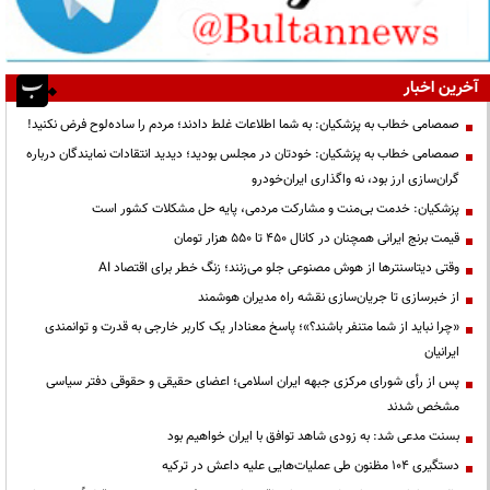
آخرین اخبار
صمصامی خطاب به پزشکیان: به شما اطلاعات غلط دادند؛ مردم را ساده‌لوح فرض نکنید!
صمصامی خطاب به پزشکیان: خودتان در مجلس بودید؛ دیدید انتقادات نمایندگان درباره
گران‌سازی ارز بود، نه واگذاری ایران‌خودرو
پزشکیان: خدمت بی‌منت و مشارکت مردمی، پایه حل مشکلات کشور است
قیمت‌ برنج ایرانی همچنان در کانال ۴۵۰ تا ۵۵۰ هزار تومان
وقتی دیتاسنترها از هوش مصنوعی جلو می‌زنند؛ زنگ خطر برای اقتصاد AI
از خبرسازی تا جریان‌سازی نقشه راه مدیران هوشمند
«چرا نباید از شما متنفر باشند؟»؛ پاسخ معنادار یک کاربر خارجی به قدرت و توانمندی
ایرانیان
پس از رأی شورای مرکزی جبهه ایران اسلامی؛ اعضای حقیقی و حقوقی دفتر سیاسی
مشخص شدند
بسنت مدعی شد: به زودی شاهد توافق با ایران خواهیم بود
دستگیری ۱۰۴ مظنون طی عملیات‌هایی علیه داعش در ترکیه