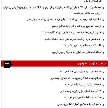
در استان کرمان
معامله بیش از ۴۱۳ هزار تن کالا در بازار فیزیکی بورس کالا / حراج باز و پتروشیمی پیشران
ارزش معاملات روز شدند
شکنجه رئیس بیمارستان کمال عدوان غزه در زندان رژیم صهیونیستی
ترامپ: ترجیح می‌دهم با ایران به توافق برسم
ونس: ایرانی‌ها طرف بسیار دشواری برای مذاکره هستند
از دشمن ذره ای امید خیرخواهی نباید داشته باشیم
کالابرگ این خانوارها امروز شارژ شد
حمله نیروهای اسرائیلی به خبرنگار پرس‌تی‌وی
پربحث ترین عناوین
هشتمین کلان شهر ایران مشخص شد
سوابق بیمه شدگان روی سایت تامین اجتماعی
همجنس گرایی در شبکه من و تو
13 توصیه آسان برای رفع بوی بد دهان
مشاهده سامانه آنلاين سوابق بیمه
حكم آيت‌الله مكارم درباره شاهين نجفي