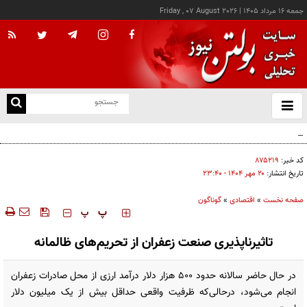
جمعه ۱۶ مرداد ۱۴۰۵
|
Friday , 07 August 2026
از
و
ته
کالابرگ این خانوارها امروز شارژ شد
ن
نو
کد خبر:
۸۷۵۲۱۹
تاریخ انتشار:
۲۰ مهر ۱۴۰۴ - ۲۳:۴۰
صفحه نخست
»
اقتصادی
»
گوناگون
‍‍‍ پ
پ
تاثیرناپذیری صنعت زعفران از تحریم‌های ظالمانه
در حال حاضر سالانه حدود ۵۰۰ هزار دلار درآمد ارزی از محل صادرات زعفران
انجام می‌شود، درحالی‌که ظرفیت واقعی حداقل بیش از یک میلیون دلار