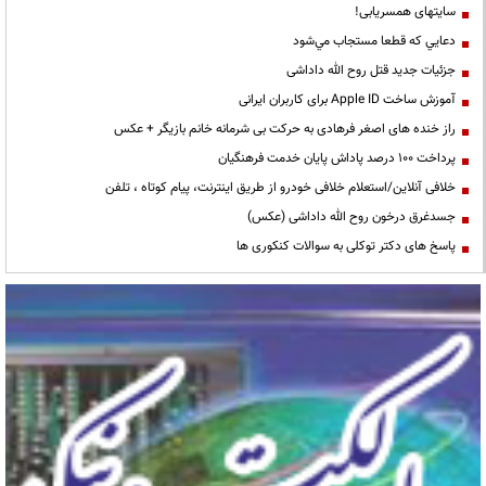
سایتهای همسریابی!
دعايي كه قطعا مستجاب مي‌شود
جزئیات جدید قتل روح الله داداشی
آموزش ساخت Apple ID برای کاربران ایرانی
راز خنده های اصغر فرهادی به حرکت بی شرمانه خانم بازیگر + عکس
پرداخت ۱۰۰ درصد پاداش پایان خدمت فرهنگیان
خلافی آنلاین/استعلام خلافی خودرو از طریق اینترنت، پیام کوتاه ، تلفن
جسدغرق درخون روح الله داداشی (عکس)
پاسخ های دکتر توکلی به سوالات کنکوری ها