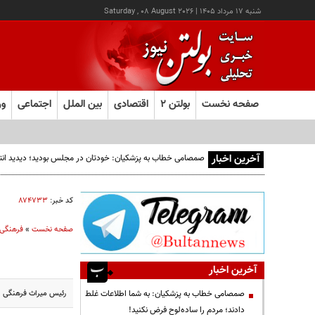
شنبه ۱۷ مرداد ۱۴۰۵
|
Saturday , 08 August 2026
صفحه نخست
بولتن ۲
اقتصادی
بین الملل
اجتماعی
ور
آخرین اخبار
صمصامی خطاب به پزشکیان: خودتان در مجلس بودید؛ دیدید انتقادا
کد خبر:
۸۷۴۷۳۳
صفحه نخست
»
فرهنگی
آخرین اخبار
رئیس میراث فرهنگی اردستان استان اصفهان:حدود ۳۰
صمصامی خطاب به پزشکیان: به شما اطلاعات غلط
دادند؛ مردم را ساده‌لوح فرض نکنید!