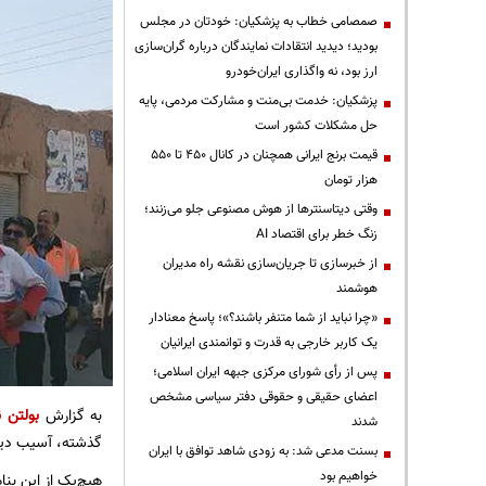
صمصامی خطاب به پزشکیان: خودتان در مجلس
بودید؛ دیدید انتقادات نمایندگان درباره گران‌سازی
ارز بود، نه واگذاری ایران‌خودرو
پزشکیان: خدمت بی‌منت و مشارکت مردمی، پایه
حل مشکلات کشور است
قیمت‌ برنج ایرانی همچنان در کانال ۴۵۰ تا ۵۵۰
هزار تومان
وقتی دیتاسنترها از هوش مصنوعی جلو می‌زنند؛
زنگ خطر برای اقتصاد AI
از خبرسازی تا جریان‌سازی نقشه راه مدیران
هوشمند
«چرا نباید از شما متنفر باشند؟»؛ پاسخ معنادار
یک کاربر خارجی به قدرت و توانمندی ایرانیان
پس از رأی شورای مرکزی جبهه ایران اسلامی؛
اعضای حقیقی و حقوقی دفتر سیاسی مشخص
به گزارش
بولتن ن
شدند
گذشته، آسیب دی
بسنت مدعی شد: به زودی شاهد توافق با ایران
خواهیم بود
هیچ‌یک از این بنا