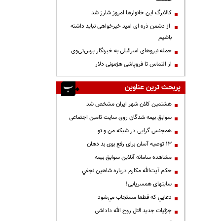
کالابرگ این خانوارها امروز شارژ شد
از دشمن ذره ای امید خیرخواهی نباید داشته
باشیم
حمله نیروهای اسرائیلی به خبرنگار پرس‌تی‌وی
از التماس تا فروپاشی هژمونی دلار
پربحث ترین عناوین
هشتمین کلان شهر ایران مشخص شد
سوابق بیمه شدگان روی سایت تامین اجتماعی
همجنس گرایی در شبکه من و تو
13 توصیه آسان برای رفع بوی بد دهان
مشاهده سامانه آنلاين سوابق بیمه
حكم آيت‌الله مكارم درباره شاهين نجفي
سایتهای همسریابی!
دعايي كه قطعا مستجاب مي‌شود
جزئیات جدید قتل روح الله داداشی