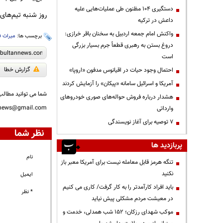
دستگیری ۱۰۴ مظنون طی عملیات‌هایی علیه
روز شنبه تیم‌های
داعش در ترکیه
واکنش امام جمعه اردبیل به سخنان باقر خرازی:
برچسب ها:
میراث 
دروغ بستن به رهبری قطعاً جرم بسیار بزرگی
است
گزارش خطا
احتمال وجود حیات در اقیانوس مدفون «اروپا»
آمریکا و اسرائیل سامانه «پیکان» را آزمایش کردند
شما می توانید مطالب 
هشدار درباره فروش حواله‌های صوری خودروهای
nnews@gmail.com
وارداتی
۷ توصیه برای آغاز نویسندگی
نظر شما
پربازدید ها
نام
تنگه هرمز قابل معامله نیست برای آمریکا معبر باز
نکنید
ایمیل
باید افراد کارآمدتر را به کار گرفت/ کاری می کنیم
* نظر
در معیشت مردم مشکلی پیش نیاید
موکب شهدای رزکان؛ ۱۵۲ شب همدلی، خدمت و