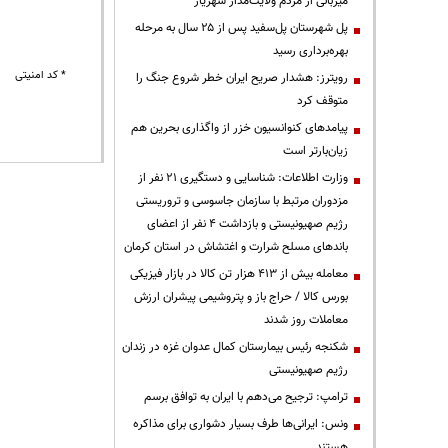
میزبانی از مردم ولایت‌مدار شهریار
پل شهرستان پل‌سفید پس از ۲۵ سال به مرحله
بهره‌برداری رسید
* کد امنیتی
رویترز: هشدار صریح ایران خطر شروع جنگ را
متوقف کرد
پیامدهای کنوانسیون خزر از واگذاری بحرین هم
زیان‌بارتر است
وزارت اطلاعات: شناسایی و دستگیری ۲۱ نفر از
مزدوران مرتبط با سازمان جاسوسی و تروریستی
رژیم صهیونیستی و بازداشت ۴ نفر از اعضای
باندهای مسلح شرارت و اغتشاش در استان کرمان
معامله بیش از ۴۱۳ هزار تن کالا در بازار فیزیکی
بورس کالا / حراج باز و پتروشیمی پیشران ارزش
معاملات روز شدند
شکنجه رئیس بیمارستان کمال عدوان غزه در زندان
رژیم صهیونیستی
ترامپ: ترجیح می‌دهم با ایران به توافق برسم
ونس: ایرانی‌ها طرف بسیار دشواری برای مذاکره
هستند