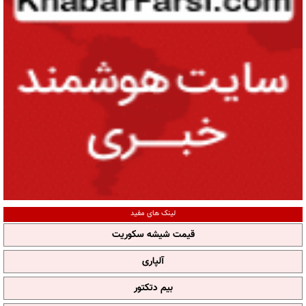
لینک های مفید
قیمت شیشه سکوریت
آلپاری
بیم دتکتور