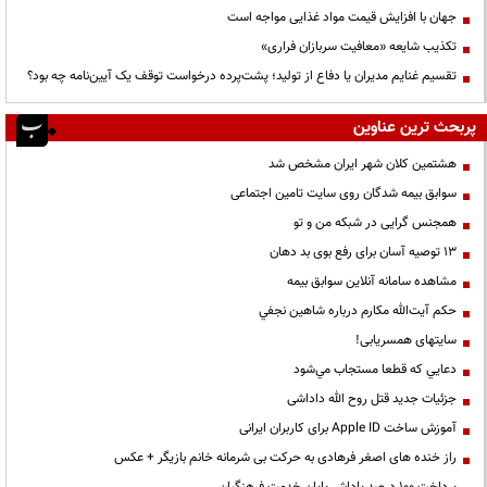
جهان با افزایش قیمت مواد غذایی مواجه است
تکذیب شایعه «معافیت سربازان فراری»
تقسیم غنایم مدیران یا دفاع از تولید؛ پشت‌پرده درخواست توقف یک آیین‌نامه چه بود؟
پربحث ترین عناوین
هشتمین کلان شهر ایران مشخص شد
سوابق بیمه شدگان روی سایت تامین اجتماعی
همجنس گرایی در شبکه من و تو
13 توصیه آسان برای رفع بوی بد دهان
مشاهده سامانه آنلاين سوابق بیمه
حكم آيت‌الله مكارم درباره شاهين نجفي
سایتهای همسریابی!
دعايي كه قطعا مستجاب مي‌شود
جزئیات جدید قتل روح الله داداشی
آموزش ساخت Apple ID برای کاربران ایرانی
راز خنده های اصغر فرهادی به حرکت بی شرمانه خانم بازیگر + عکس
پرداخت ۱۰۰ درصد پاداش پایان خدمت فرهنگیان