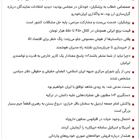
صمصامی خطاب به پزشکیان: خودتان در مجلس بودید؛ دیدید انتقادات نمایندگان درباره
گران‌سازی ارز بود، نه واگذاری ایران‌خودرو
پزشکیان: خدمت بی‌منت و مشارکت مردمی، پایه حل مشکلات کشور است
قیمت‌ برنج ایرانی همچنان در کانال ۴۵۰ تا ۵۵۰ هزار تومان
وقتی دیتاسنترها از هوش مصنوعی جلو می‌زنند؛ زنگ خطر برای اقتصاد AI
از خبرسازی تا جریان‌سازی نقشه راه مدیران هوشمند
«چرا نباید از شما متنفر باشند؟»؛ پاسخ معنادار یک کاربر خارجی به قدرت و توانمندی
ایرانیان
پس از رأی شورای مرکزی جبهه ایران اسلامی؛ اعضای حقیقی و حقوقی دفتر سیاسی
مشخص شدند
بسنت مدعی شد: به زودی شاهد توافق با ایران خواهیم بود
دستگیری ۱۰۴ مظنون طی عملیات‌هایی علیه داعش در ترکیه
واکنش امام جمعه اردبیل به سخنان باقر خرازی: دروغ بستن به رهبری قطعاً جرم بسیار
بزرگی است
احتمال وجود حیات در اقیانوس مدفون «اروپا»
آمریکا و اسرائیل سامانه «پیکان» را آزمایش کردند
هشدار درباره فروش حواله‌های صوری خودروهای وارداتی