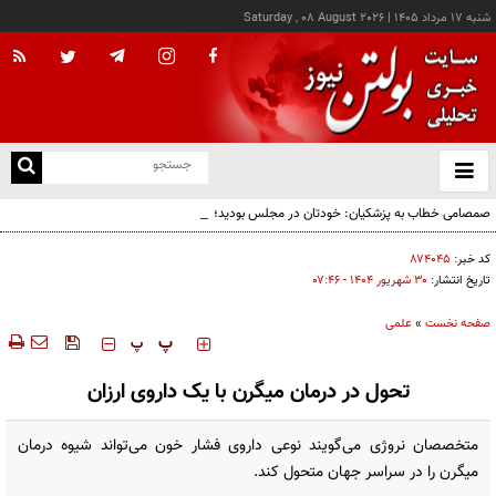
شنبه ۱۷ مرداد ۱۴۰۵
|
Saturday , 08 August 2026
از
و
ته
صمصامی خطاب به پزشکیان: خودتان در مجلس بودید؛ دیدید انتقادات نمایندگان درباره
ن
گران‌سازی ارز بود، نه واگذاری ایران‌خودرو
نو
کد خبر:
۸۷۴۰۴۵
تاریخ انتشار:
۳۰ شهريور ۱۴۰۴ - ۰۷:۴۶
صفحه نخست
»
علمی
‍‍‍ پ
پ
تحول در درمان میگرن با یک داروی ارزان‌
متخصصان نروژی می‌گویند نوعی داروی فشار خون می‌تواند شیوه درمان
میگرن را در سراسر جهان متحول کند.