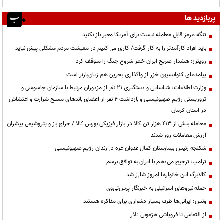
پربازدید ها
تنگه هرمز قابل معامله نیست برای آمریکا معبر باز نکنید
باید افراد کارآمدتر را به کار گرفت/ کاری می کنیم در معیشت مردم مشکلی پیش نیاید
رویترز: هشدار صریح ایران خطر شروع جنگ را متوقف کرد
پیامدهای کنوانسیون خزر از واگذاری بحرین هم زیان‌بارتر است
وزارت اطلاعات: شناسایی و دستگیری ۲۱ نفر از مزدوران مرتبط با سازمان جاسوسی و
تروریستی رژیم صهیونیستی و بازداشت ۴ نفر از اعضای باندهای مسلح شرارت و اغتشاش
در استان کرمان
معامله بیش از ۴۱۳ هزار تن کالا در بازار فیزیکی بورس کالا / حراج باز و پتروشیمی پیشران
ارزش معاملات روز شدند
شکنجه رئیس بیمارستان کمال عدوان غزه در زندان رژیم صهیونیستی
ترامپ: ترجیح می‌دهم با ایران به توافق برسم
کالابرگ این خانوارها امروز شارژ شد
حمله نیروهای اسرائیلی به خبرنگار پرس‌تی‌وی
ونس: ایرانی‌ها طرف بسیار دشواری برای مذاکره هستند
از التماس تا فروپاشی هژمونی دلار