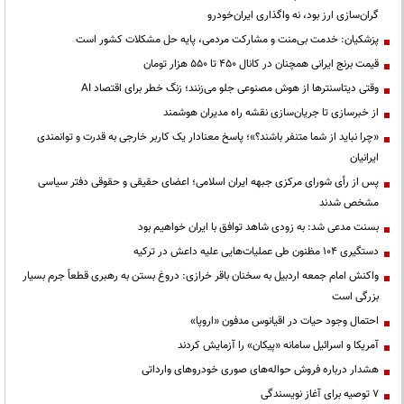
گران‌سازی ارز بود، نه واگذاری ایران‌خودرو
پزشکیان: خدمت بی‌منت و مشارکت مردمی، پایه حل مشکلات کشور است
قیمت‌ برنج ایرانی همچنان در کانال ۴۵۰ تا ۵۵۰ هزار تومان
وقتی دیتاسنترها از هوش مصنوعی جلو می‌زنند؛ زنگ خطر برای اقتصاد AI
از خبرسازی تا جریان‌سازی نقشه راه مدیران هوشمند
«چرا نباید از شما متنفر باشند؟»؛ پاسخ معنادار یک کاربر خارجی به قدرت و توانمندی
ایرانیان
پس از رأی شورای مرکزی جبهه ایران اسلامی؛ اعضای حقیقی و حقوقی دفتر سیاسی
مشخص شدند
بسنت مدعی شد: به زودی شاهد توافق با ایران خواهیم بود
دستگیری ۱۰۴ مظنون طی عملیات‌هایی علیه داعش در ترکیه
واکنش امام جمعه اردبیل به سخنان باقر خرازی: دروغ بستن به رهبری قطعاً جرم بسیار
بزرگی است
احتمال وجود حیات در اقیانوس مدفون «اروپا»
آمریکا و اسرائیل سامانه «پیکان» را آزمایش کردند
هشدار درباره فروش حواله‌های صوری خودروهای وارداتی
۷ توصیه برای آغاز نویسندگی