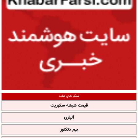
لینک های مفید
قیمت شیشه سکوریت
آلپاری
بیم دتکتور