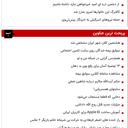
از دشمن ذره ای امید خیرخواهی نباید داشته باشیم
کالابرگ این خانوارها امروز شارژ شد
حمله نیروهای اسرائیلی به خبرنگار پرس‌تی‌وی
پربحث ترین عناوین
هشتمین کلان شهر ایران مشخص شد
سوابق بیمه شدگان روی سایت تامین اجتماعی
همجنس گرایی در شبکه من و تو
13 توصیه آسان برای رفع بوی بد دهان
مشاهده سامانه آنلاين سوابق بیمه
حكم آيت‌الله مكارم درباره شاهين نجفي
سایتهای همسریابی!
دعايي كه قطعا مستجاب مي‌شود
جزئیات جدید قتل روح الله داداشی
آموزش ساخت Apple ID برای کاربران ایرانی
راز خنده های اصغر فرهادی به حرکت بی شرمانه خانم بازیگر + عکس
پرداخت ۱۰۰ درصد پاداش پایان خدمت فرهنگیان