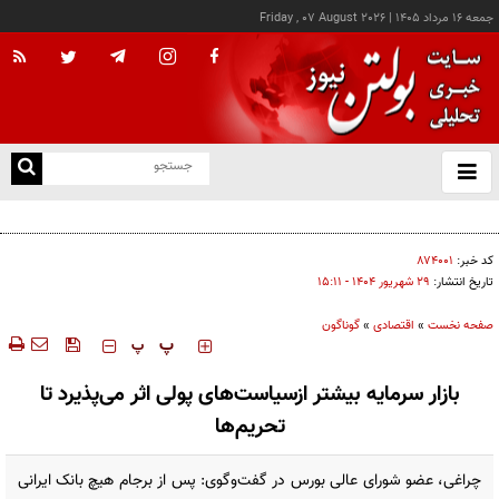
جمعه ۱۶ مرداد ۱۴۰۵
|
Friday , 07 August 2026
از
و
ته
کالابرگ این خانوارها امروز شارژ شد
ن
نو
کد خبر:
۸۷۴۰۰۱
تاریخ انتشار:
۲۹ شهريور ۱۴۰۴ - ۱۵:۱۱
صفحه نخست
»
اقتصادی
»
گوناگون
‍‍‍ پ
پ
بازار سرمایه بیشتر ازسیاست‌های پولی اثر می‌پذیرد تا
تحریم‌ها
چراغی، عضو شورای عالی بورس در گفت‌وگوی: پس از برجام هیچ بانک ایرانی