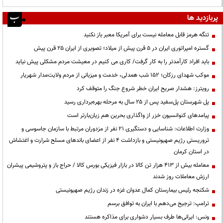
پربازدید ها
تنگه هرمز قابل معامله نیست برای آمریکا معبر باز نکنید
گستره امپراتوری ایران در ۵ قرن پیش از میلاد؛ تصویری از ایران ۲۵ قرن پیش
باید افراد کارآمدتر را به کار گرفت/ کاری می کنیم در معیشت مردم مشکلی پیش نیاید
موکب شهدای رزکان؛ ۱۵۲ شب همدلی، خدمت و میزبانی از مردم ولایت‌مدار شهریار
رویترز: هشدار صریح ایران خطر شروع جنگ را متوقف کرد
پل شهرستان پل‌سفید پس از ۲۵ سال به مرحله بهره‌برداری رسید
پیامدهای کنوانسیون خزر از واگذاری بحرین هم زیان‌بارتر است
وزارت اطلاعات: شناسایی و دستگیری ۲۱ نفر از مزدوران مرتبط با سازمان جاسوسی و
تروریستی رژیم صهیونیستی و بازداشت ۴ نفر از اعضای باندهای مسلح شرارت و اغتشاش
در استان کرمان
معامله بیش از ۴۱۳ هزار تن کالا در بازار فیزیکی بورس کالا / حراج باز و پتروشیمی پیشران
ارزش معاملات روز شدند
شکنجه رئیس بیمارستان کمال عدوان غزه در زندان رژیم صهیونیستی
ترامپ: ترجیح می‌دهم با ایران به توافق برسم
ونس: ایرانی‌ها طرف بسیار دشواری برای مذاکره هستند