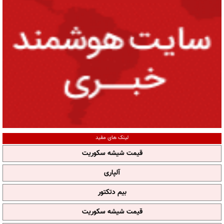
لینک های مفید
قیمت شیشه سکوریت
آلپاری
بیم دتکتور
قیمت شیشه سکوریت