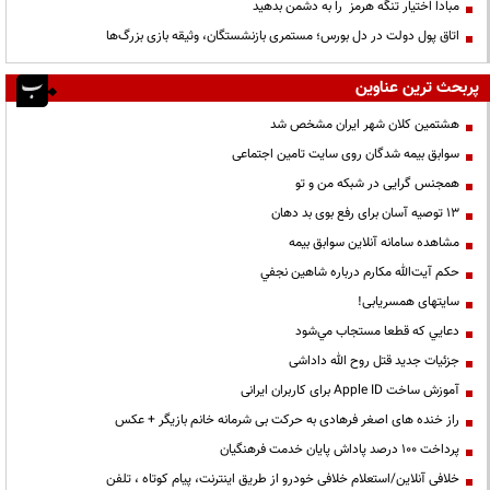
مبادا اختیار تنگه هرمز را به دشمن بدهید
اتاق پول دولت در دل بورس؛ مستمری بازنشستگان، وثیقه بازی بزرگ‌ها
پربحث ترین عناوین
هشتمین کلان شهر ایران مشخص شد
سوابق بیمه شدگان روی سایت تامین اجتماعی
همجنس گرایی در شبکه من و تو
13 توصیه آسان برای رفع بوی بد دهان
مشاهده سامانه آنلاين سوابق بیمه
حكم آيت‌الله مكارم درباره شاهين نجفي
سایتهای همسریابی!
دعايي كه قطعا مستجاب مي‌شود
جزئیات جدید قتل روح الله داداشی
آموزش ساخت Apple ID برای کاربران ایرانی
راز خنده های اصغر فرهادی به حرکت بی شرمانه خانم بازیگر + عکس
پرداخت ۱۰۰ درصد پاداش پایان خدمت فرهنگیان
خلافی آنلاین/استعلام خلافی خودرو از طریق اینترنت، پیام کوتاه ، تلفن