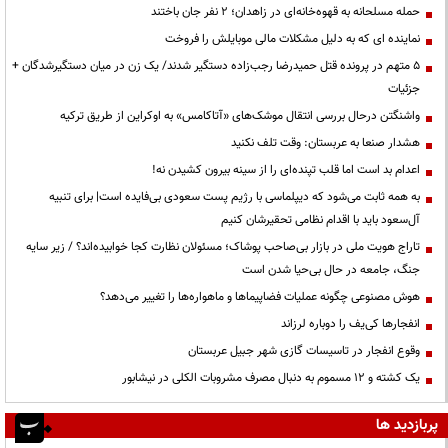
حمله مسلحانه به قهوه‌خانه‌ای در زاهدان؛ ۲ نفر جان باختند
نماینده ای که به دلیل مشکلات مالی موبایلش را فروخت
۵ متهم در پرونده قتل حمیدرضا رجب‌زاده دستگیر شدند/ یک زن در میان دستگیرشدگان +
جزئیات
واشنگتن درحال بررسی انتقال موشک‌های «آتاکامس» به اوکراین از طریق ترکیه
هشدار صنعا به عربستان: وقت تلف نکنید
اعدام بد است اما قلب تپنده‌ای را از سینه بیرون کشیدن نه!
به همه ثابت می‌شود که دیپلماسی با رژیم پست سعودی بی‌فایده است| برای تنبیه
آل‌سعود باید با اقدام نظامی تحقیرشان کنیم
تاراج هویت ملی در بازار بی‌صاحب پوشاک؛ مسئولان نظارت کجا خوابیده‌اند؟ / زیر سایه
جنگ، جامعه در حال بی‌حیا شدن است
هوش مصنوعی چگونه عملیات فضاپیماها و ماهواره‌ها را تغییر می‌دهد؟
انفجارها کی‌یف را دوباره لرزاند
وقوع انفجار در تاسیسات گازی شهر جبیل عربستان
یک کشته و ۱۲ مسموم به دنبال مصرف مشروبات الکلی در نیشابور
پربازدید ها