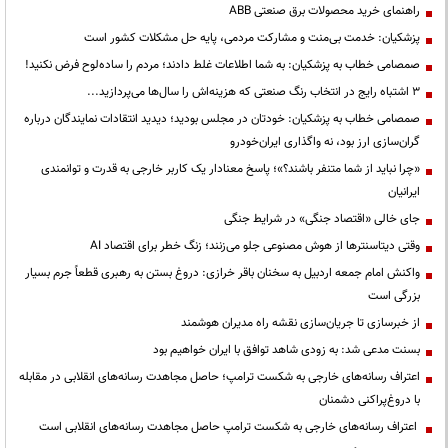
راهنمای خرید محصولات برق صنعتی ABB
پزشکیان: خدمت بی‌منت و مشارکت مردمی، پایه حل مشکلات کشور است
صمصامی خطاب به پزشکیان: به شما اطلاعات غلط دادند؛ مردم را ساده‌لوح فرض نکنید!
3 اشتباه رایج در انتخاب رنگ صنعتی که هزینه‌اش را سال‌ها می‌پردازید...
صمصامی خطاب به پزشکیان: خودتان در مجلس بودید؛ دیدید انتقادات نمایندگان درباره
گران‌سازی ارز بود، نه واگذاری ایران‌خودرو
«چرا نباید از شما متنفر باشند؟»؛ پاسخ معنادار یک کاربر خارجی به قدرت و توانمندی
ایرانیان
جای خالی «اقتصاد جنگی» در شرایط جنگی
وقتی دیتاسنترها از هوش مصنوعی جلو می‌زنند؛ زنگ خطر برای اقتصاد AI
واکنش امام جمعه اردبیل به سخنان باقر خرازی: دروغ بستن به رهبری قطعاً جرم بسیار
بزرگی است
از خبرسازی تا جریان‌سازی نقشه راه مدیران هوشمند
بسنت مدعی شد: به زودی شاهد توافق با ایران خواهیم بود
اعتراف رسانه‌های خارجی به شکست ترامپ؛ حاصل مجاهدت رسانه‌های انقلابی در مقابله
با دروغ‌پراکنی دشمنان
اعتراف رسانه‌های خارجی به شکست ترامپ حاصل مجاهدت رسانه‌های انقلابی است