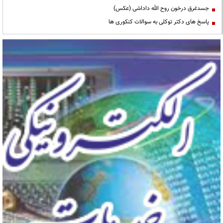
جسدغرق درخون روح الله داداشی (عکس)
پاسخ های دکتر توکلی به سوالات کنکوری ها