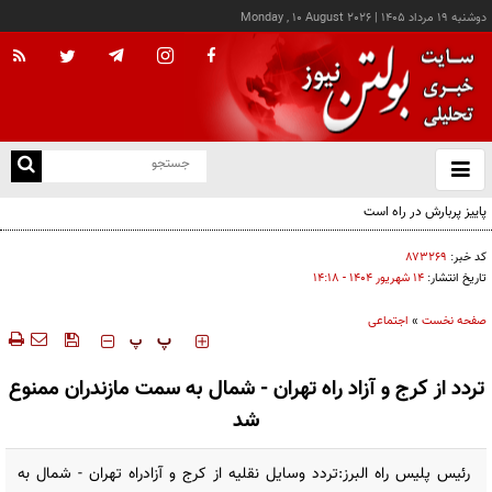
دوشنبه ۱۹ مرداد ۱۴۰۵
|
Monday , 10 August 2026
از
و
ته
ن
نو
کد خبر:
۸۷۳۲۶۹
تاریخ انتشار:
۱۴ شهريور ۱۴۰۴ - ۱۴:۱۸
صفحه نخست
»
اجتماعی
‍‍‍ پ
پ
تردد از کرج و آزاد راه تهران - شمال به سمت مازندران ممنوع
شد
رئیس پلیس راه البرز:تردد وسایل نقلیه از کرج و آزادراه تهران - شمال به