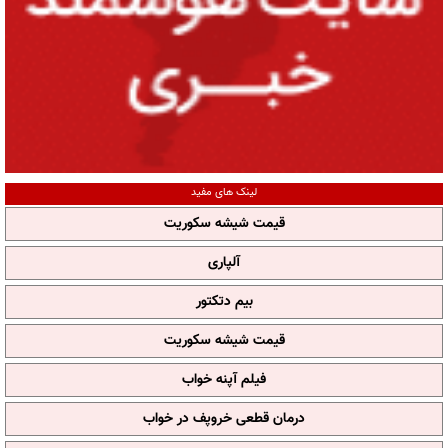
لینک های مفید
قیمت شیشه سکوریت
آلپاری
بیم دتکتور
قیمت شیشه سکوریت
فیلم آپنه خواب
درمان قطعی خروپف در خواب