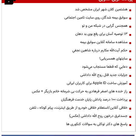
هشتمین کلان شهر ایران مشخص شد
سوابق بیمه شدگان روی سایت تامین اجتماعی
همجنس گرایی در شبکه من و تو
13 توصیه آسان برای رفع بوی بد دهان
مشاهده سامانه آنلاين سوابق بیمه
حكم آيت‌الله مكارم درباره شاهين نجفي
سایتهای همسریابی!
دعايي كه قطعا مستجاب مي‌شود
جزئیات جدید قتل روح الله داداشی
آموزش ساخت Apple ID برای کاربران ایرانی
راز خنده های اصغر فرهادی به حرکت بی شرمانه خانم بازیگر + عکس
پرداخت ۱۰۰ درصد پاداش پایان خدمت فرهنگیان
خلافی آنلاین/استعلام خلافی خودرو از طریق اینترنت، پیام کوتاه ، تلفن
جسدغرق درخون روح الله داداشی (عکس)
پاسخ های دکتر توکلی به سوالات کنکوری ها