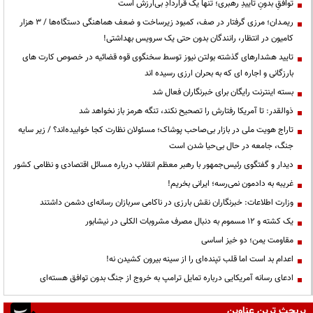
توافقِ بدونِ تاییدِ رهبری؛ تنها یک قراردادِ بی‌ارزش است
ریمـدان؛ مرزی گرفتار در صف، کمبود زیرساخت و ضعف هماهنگی دستگاه‌ها / ۳ هزار
کامیون در انتظار، رانندگان بدون حتی یک سرویس بهداشتی!
تایید هشدارهای گذشته بولتن نیوز توسط سخنگوی قوه قضائیه در خصوص کارت های
بارزگانی و اجاره ای که به بحران ارزی رسیده اند
بسته اینترنت رایگان برای خبرنگاران فعال شد
ذوالقدر: تا آمریکا رفتارش را تصحیح نکند، تنگه هرمز باز نخواهد شد
تاراج هویت ملی در بازار بی‌صاحب پوشاک؛ مسئولان نظارت کجا خوابیده‌اند؟ / زیر سایه
جنگ، جامعه در حال بی‌حیا شدن است
دیدار و گفتگوی رئیس‌جمهور با رهبر معظم انقلاب درباره مسائل اقتصادی و نظامی کشور
غریبه به دادمون نمی‌رسه؛ ایرانی بخریم!
وزارت اطلاعات: خبرنگاران نقش بارزی در ناکامی سربازان رسانه‌ای دشمن داشتند
یک کشته و ۱۲ مسموم به دنبال مصرف مشروبات الکلی در نیشابور
مقاومت یمن؛ دو خیز اساسی
اعدام بد است اما قلب تپنده‌ای را از سینه بیرون کشیدن نه!
ادعای رسانه آمریکایی درباره تمایل ترامپ به خروج از جنگ بدون توافق هسته‌ای
پربحث ترین عناوین