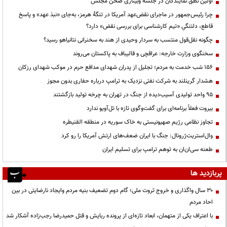
اولین نطق نمایندگان در جلسه وبیناری صحن مجلس
چرا رئیس‌جمهور در ماجرای نقض‌عهد آمریکا در تنگهٔ هرمز، به‌جای «نبذ عهد» و پاسخ
قاطع، دلتنگیِ «تیم کارشناسی برای بررسی نقض» دارد؟
چگونه نقل‌قول منتسب به سردار وحیدی از هند به سخنرانی نتانیاهو رسید؟
سخنگوی وزارت خارجه: عراقچی و قالیباف به پاکستان می‌روند
۱۵۶ شب خدمت به مردم؛ تجلیل از پدران شهدای مدافع حرم در موکب شهدای رزکان
هشدار گرینلند به شرکت نفتی نزدیک به ترامپ درباره حفاری بدون مجوز
95 واحد تولیدی آسیب‌دیده از جنگ در تهران به چرخه تولید بازگشتند
بیروت فعلاً برنامه‌ای برای گفت‌وگوی تازه با تل‌آویو ندارد
تجاوز نظامی رژیم صهیونیستی به خاک سوریه در منطقه القنیطره
وال‌استریت‌ژرونال: جنگ با ایران ضعف‌های ارتش آمریکا را رو کرد
طعنه سی‌ان‌ان به توهم ترامپ برای تسلیم ایران
پربازدید ها
۳۰ سال واگذاری و خروج ثروت ملی؛ گام دوم تضعیف بنیه مردم وایجاد نارضایتی در بین
احاد مردم
با اعتراف یکی از متهمان، ابعاد تازه‌ای از پرونده ربایش و قتل حمیدرضا رجب‌زاده آشکار شد