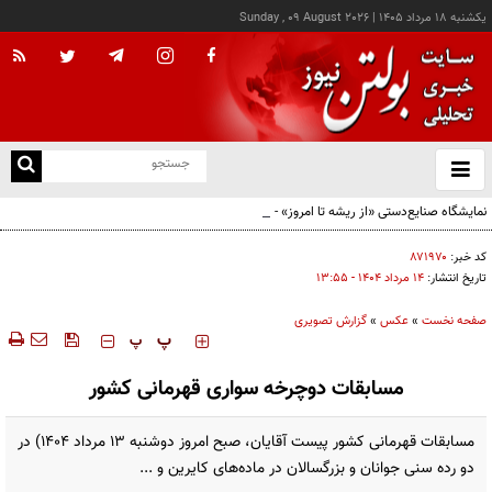
يکشنبه ۱۸ مرداد ۱۴۰۵
|
Sunday , 09 August 2026
از
و
ته
نمایشگاه صنایع‌دستی «از ریشه تا امروز» - کرج
ن
نو
کد خبر:
۸۷۱۹۷۰
تاریخ انتشار:
۱۴ مرداد ۱۴۰۴ - ۱۳:۵۵
صفحه نخست
»
عکس
»
گزارش تصویری
‍‍‍ پ
پ
مسابقات دوچرخه سواری قهرمانی کشور
مسابقات قهرمانی کشور پیست آقایان، صبح امروز دوشنبه ۱۳ مرداد ۱۴۰۴) در
دو رده سنی جوانان و بزرگسالان در ماده‌های کایرین و ...