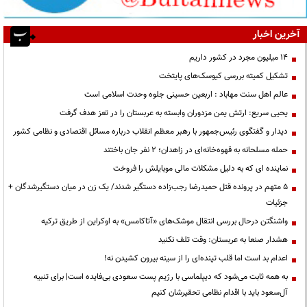
آخرین اخبار
۱۴ میلیون مجرد در کشور داریم
تشکیل کمیته بررسی کیوسک‌های پایتخت
عالم اهل سنت مهاباد : اربعین حسینی جلوه وحدت اسلامی است
یحیی سریع: ارتش یمن مزدوران وابسته به عربستان را در تعز هدف گرفت
دیدار و گفتگوی رئیس‌جمهور با رهبر معظم انقلاب درباره مسائل اقتصادی و نظامی کشور
حمله مسلحانه به قهوه‌خانه‌ای در زاهدان؛ ۲ نفر جان باختند
نماینده ای که به دلیل مشکلات مالی موبایلش را فروخت
۵ متهم در پرونده قتل حمیدرضا رجب‌زاده دستگیر شدند/ یک زن در میان دستگیرشدگان +
جزئیات
واشنگتن درحال بررسی انتقال موشک‌های «آتاکامس» به اوکراین از طریق ترکیه
هشدار صنعا به عربستان: وقت تلف نکنید
اعدام بد است اما قلب تپنده‌ای را از سینه بیرون کشیدن نه!
به همه ثابت می‌شود که دیپلماسی با رژیم پست سعودی بی‌فایده است| برای تنبیه
آل‌سعود باید با اقدام نظامی تحقیرشان کنیم