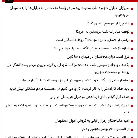
سربازانِ خیابانِ ظهور؛ ملتِ مبعوثِ رودسر در پاسخ به دشمن: «خیابان‌ها را به ناامیدان
نمی‌دهیم»
اعلام پایان مراسم اربعین ۱۴۰۵
توقف صادرات نفت عربستان به آمریکا
ترامپ از افشای کمبود مهمات آمریکا خشمگین است
اجازه باز شدن مسیر دوم در تنگه هرمز را نخواهیم داد
فرق است میان مجاهدان در میدان و ساکتین
یکصد و پنجاه و سومین شب خدمت؛ موکب شهدای رزکان، تریبون مردم و مطالبه‌گر حل
ریشه‌ای مشکلات شهری
هشدار حاجی دلیگانی درباره تغییر سهم دریای خزر و مخالفت با واگذاری امتیاز
باید افراد کارآمدتر را به کار گرفت/ کاری می کنیم در معیشت مردم مشکلی پیش نیاید
هدف قرار گرفتن اتاق‌ فرماندهی مزدوران عربستان در یمن
این دیپلماسی نمایشی، شکست خورده است/واقعیت‌ها را بپذیرید و به تعهدات خود عمل
کنید
امید مالباختگان رمزارز آبکی به فروش اموال محکومان
از التماس تا فروپاشی هژمونی دلار
مطالبه برای شکستن انحصار پیمانکاری؛ نظارت دقیق بر واگذاری پروژه‌ها، راهکار مقابله با