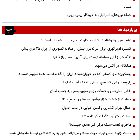
فساد
حمله نیروهای اسرائیلی به خبرنگار پرس‌تی‌وی
پربازدید ها
تشخیص روان‌شناختی ترامپ: «او تجسم خالص شیطان است!»
گستره امپراتوری ایران در ۵ قرن پیش از میلاد؛ تصویری از ایران ۲۵ قرن پیش
تنگه هرمز قابل معامله نیست برای آمریکا معبر باز نکنید
میانکاله در آتش می‌سوزد
پزشکیان: تنها کسانی که در خیابان بودند ایران را نگه نداشتند همه سهیم هستند
پارچه فروشی که هیچ نسبتی با بانک آینده ندارد!
نقض آتش‌بس و حملات رژیم صهیونیستی به جنوب لبنان
حمایت از هشت هزار نوآموز سیستان و بلوچستانی
جدال بهرام افشاری و امین حیایی در صدر جدول
وحدت مکرّراً و مؤکّداً تذکر داده شد
ماجرای نصب سنگ مزار اکبر عبدی چیست؟
دست نزنید؛ لمس نوزاد حیات وحش می‌تواند منجر به رد شدنشان توسط مادرشان شود