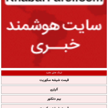
لینک های مفید
قیمت شیشه سکوریت
آلپاری
بیم دتکتور