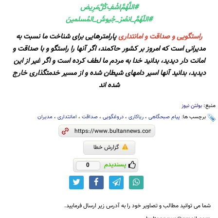
#اللَّهُمَّ‌اشْفِ‌کُلَّ‌مَرِیض
#اللّهُمَّ_انصُرْ_جُيوشَ_المُسلمينَ
راستگویی و صداقت و امانتداری
پارامترهایی برای شناخت ما نسبت به
مدیرانی است که امروز بر کشور حاکمند، اگر آنها را راستگو و با صداقت و
امانت دار دیدید، بدانید خدا به مردم ما لطف کرده است و اگر غیر از این
دیدید، بدانید آنها اسیر دامهای شیطان شده و از مسیر خدمتگذاری خارج
شده اند
منبع:
بولتن نیوز
برچسب ها:
پیام صبحگاهی
،
ریاکاری
،
دروغگویی
،
صداقت
،
امانتداری
،
مدیران
گزارش خطا
پسندیدم
0
شما می توانید مطالب و تصاویر خود را به آدرس زیر ارسال فرمایید.