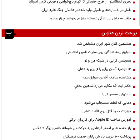
بحران اینفانتینو؛ از طرح جنجالی تا اتهام باج‌خواهی و قربانی کردن اسپانیا
تأملی بر خسارت‌های نامرئی وارد شده بر عاملان جنگ علیه ایران
چاقی به دلیل بی‌ارادگی نیست؛ مغز می‌خواهد چاق بمانیم!
پربحث ترین عناوین
هشتمین کلان شهر ایران مشخص شد
سوابق بیمه شدگان روی سایت تامین اجتماعی
همجنس گرایی در شبکه من و تو
13 توصیه آسان برای رفع بوی بد دهان
مشاهده سامانه آنلاين سوابق بیمه
حكم آيت‌الله مكارم درباره شاهين نجفي
سایتهای همسریابی!
دعايي كه قطعا مستجاب مي‌شود
جزئیات جدید قتل روح الله داداشی
آموزش ساخت Apple ID برای کاربران ایرانی
راز خنده های اصغر فرهادی به حرکت بی شرمانه خانم بازیگر + عکس
پرداخت ۱۰۰ درصد پاداش پایان خدمت فرهنگیان