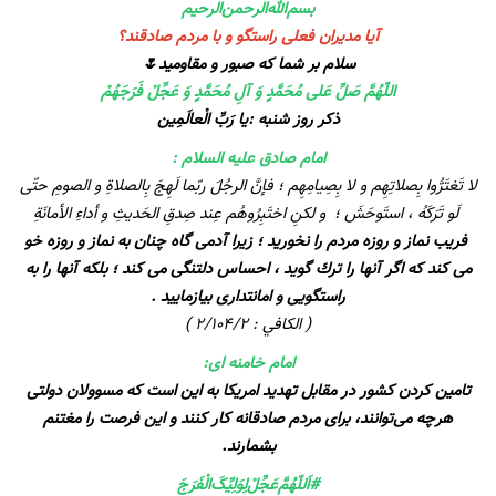
بسم‌الله‌الرحمن‌الرحیم
آیا مدیران فعلی راستگو و با مردم صادقند؟
سلام‌ بر شما که صبور و مقاومید🌷
اللّهُمَّ صَلِّ عَلی مُحَمَّدٍ وَ آلِ مُحَمَّدٍ وَ عَجِّلْ فَرَجَهُمْ
ذکر روز شنبه :یا رَبِّ الْعالَمِین
امام صادق عليه السلام :
لا تَغتَرُّوا بِصلاتِهِم و لا بِصِيامِهِم ؛ فإنَّ الرجُلَ ربّما لَهِجَ بِالصلاةِ و الصومِ حتّى
لَو تَرَكَهُ ، استَوحَشَ ؛ و لكنِ اختَبِرُوهُم عِند صِدقِ الحَديثِ و أداءِ الأمانَةِ
فريب نماز و روزه مردم را نخوريد ؛ زيرا آدمى گاه چنان به نماز و روزه خو
مى كند كه اگر آنها را ترك گويد ، احساس دلتنگى مى كند ؛ بلكه آنها را به
راستگويى و امانتدارى بيازماييد .
( الكافي : ۲/۱۰۴/۲ )
امام خامنه ای:
تامين كردن كشور در مقابل تهديد امريكا به اين است كه مسوولان دولتى
هرچه مى‌توانند، براى مردم صادقانه كار كنند و اين فرصت را مغتنم
بشمارند.
#اَللّهُمَّ‌عَجِّلْ‌لِوَلِيِّکَ‌الْفَرَجَ