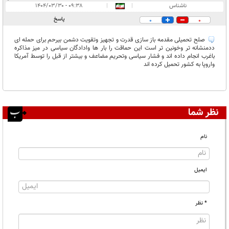
انتشار یافته:
۱
ناشناس
|
|
۰۹:۳۸ - ۱۴۰۴/۰۳/۳۰
در انتظار بررسی:
پاسخ
0
0
غیر قابل انتشار:
صلح تحمیلی مقدمه باز سازی قدرت و تجهیز وتقویت دشمن بیرحم برای حمله ای
ددمنشانه تر وخونین تر است این حماقت را بار ها وادادگان سیاسی در میز مذاکره
باغرب انجام داده اند و فشار سیاسی وتحریم مضاعف و بیشتر از قبل را توسط آمریکا
واروپا به کشور تحمیل کرده اند
نظر شما
نام
ایمیل
* نظر