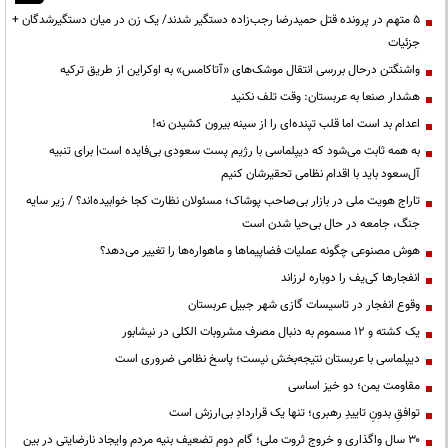
۵ متهم در پرونده قتل حمیدرضا رجب‌زاده دستگیر شدند/ یک زن در میان دستگیرشدگان +
جزئیات
واشنگتن درحال بررسی انتقال موشک‌های «آتاکامس» به اوکراین از طریق ترکیه
هشدار صنعا به عربستان: وقت تلف نکنید
اعدام بد است اما قلب تپنده‌ای را از سینه بیرون کشیدن نه!
به همه ثابت می‌شود که دیپلماسی با رژیم پست سعودی بی‌فایده است| برای تنبیه
آل‌سعود باید با اقدام نظامی تحقیرشان کنیم
تاراج هویت ملی در بازار بی‌صاحب پوشاک؛ مسئولان نظارت کجا خوابیده‌اند؟ / زیر سایه
جنگ، جامعه در حال بی‌حیا شدن است
هوش مصنوعی چگونه عملیات فضاپیماها و ماهواره‌ها را تغییر می‌دهد؟
انفجارها کی‌یف را دوباره لرزاند
وقوع انفجار در تاسیسات گازی شهر جبیل عربستان
یک کشته و ۱۲ مسموم به دنبال مصرف مشروبات الکلی در نیشابور
دیپلماسی با عربستان نتیجه‌بخش نیست؛ پاسخ نظامی ضروری است
مقاومت یمن؛ دو خیز اساسی
توافقِ بدونِ تاییدِ رهبری؛ تنها یک قراردادِ بی‌ارزش است
۳۰ سال واگذاری و خروج ثروت ملی؛ گام دوم تضعیف بنیه مردم وایجاد نارضایتی در بین