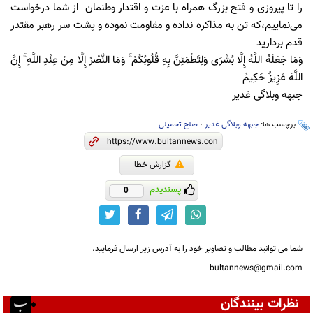
را تا پیروزی و فتح بزرگ همراه با عزت و اقتدار وطنمان از شما درخواست
می‌نماییم،که تن به مذاکره نداده و مقاومت نموده و پشت سر رهبر مقتدر
قدم بردارید
وَمَا جَعَلَهُ اللَّهُ إِلَّا بُشْرَىٰ وَلِتَطْمَئِنَّ بِهِ قُلُوبُكُمْ ۚ وَمَا النَّصْرُ إِلَّا مِنْ عِنْدِ اللَّهِ ۚ إِنَّ
اللَّهَ عَزِيزٌ حَكِيمٌ
جبهه وبلاگی غدیر
برچسب ها:
جبهه وبلاگی غدیر
،
صلح تحمیلی
گزارش خطا
پسندیدم
0
شما می توانید مطالب و تصاویر خود را به آدرس زیر ارسال فرمایید.
bultannews@gmail.com
نظرات بینندگان