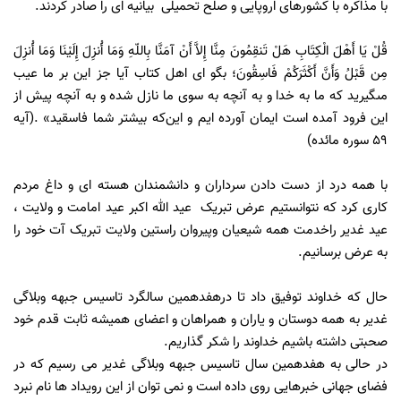
با مذاکره با کشورهای اروپایی و صلح تحمیلی بیانیه ای را صادر کردند.
قُلْ یَا أَهْلَ الْکِتَابِ هَلْ تَنقِمُونَ مِنَّا إِلاَّ أَنْ آمَنَّا بِاللّهِ وَمَا أُنزِلَ إِلَیْنَا وَمَا أُنزِلَ
مِن قَبْلُ وَأَنَّ أَکْثَرَکُمْ فَاسِقُونَ؛ بگو اى اهل کتاب آیا جز این بر ما عیب
مى‏گیرید که ما به خدا و به آنچه به سوى ما نازل شده و به آنچه پیش از
این فرود آمده است ایمان آورده ‏ایم و این‌که بیشتر شما فاسقید» .(آیه
59 سوره مائده)
با همه درد از دست دادن سرداران و دانشمندان هسته ای و داغ مردم
کاری کرد که نتوانستیم عرض تبریک عید الله اکبر عید امامت و ولایت ،
عید غدیر راخدمت همه شیعیان وپیروان راستین ولایت تبریک آت خود را
به عرض برسانیم.
حال که خداوند توفیق داد تا درهفدهمین سالگرد تاسیس جبهه وبلاگی
غدیر به همه دوستان و یاران و همراهان و اعضای همیشه ثابت قدم خود
صحبتی داشته باشیم خداوند را شکر گذاریم.
در حالی به هفدهمین سال تاسیس جبهه وبلاگی غدیر می رسیم که در
فضای جهانی خبرهایی روی داده است و نمی توان از این رویداد ها نام نبرد