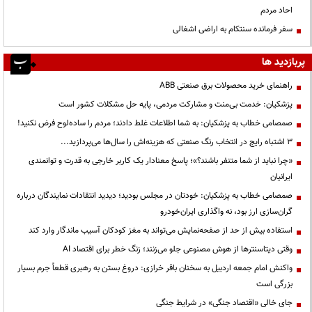
احاد مردم
سفر فرمانده سنتکام به اراضی اشغالی
پربازدید ها
راهنمای خرید محصولات برق صنعتی ABB
پزشکیان: خدمت بی‌منت و مشارکت مردمی، پایه حل مشکلات کشور است
صمصامی خطاب به پزشکیان: به شما اطلاعات غلط دادند؛ مردم را ساده‌لوح فرض نکنید!
3 اشتباه رایج در انتخاب رنگ صنعتی که هزینه‌اش را سال‌ها می‌پردازید...
«چرا نباید از شما متنفر باشند؟»؛ پاسخ معنادار یک کاربر خارجی به قدرت و توانمندی
ایرانیان
صمصامی خطاب به پزشکیان: خودتان در مجلس بودید؛ دیدید انتقادات نمایندگان درباره
گران‌سازی ارز بود، نه واگذاری ایران‌خودرو
استفاده بیش از حد از صفحه‌نمایش می‌تواند به مغز کودکان آسیب ماندگار وارد کند
وقتی دیتاسنترها از هوش مصنوعی جلو می‌زنند؛ زنگ خطر برای اقتصاد AI
واکنش امام جمعه اردبیل به سخنان باقر خرازی: دروغ بستن به رهبری قطعاً جرم بسیار
بزرگی است
جای خالی «اقتصاد جنگی» در شرایط جنگی