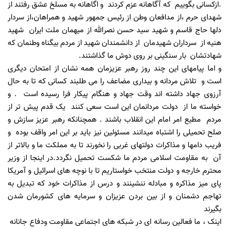
.ازکسانی بگوییم که آگاهانه عزم کردند و اگاهانه به مسلخ عشق رفتند از
شهدای حرم ،از مدافعان وطن از رئیس جمهور شهید و همراهان،از سردار
دلها حاج قاسم و شهید سید حسن نصرالله از میهمان ملت ایران شهید
هنیه از سرداران شهیدمان از دانشمندان شهید از مردم بیگناه وطنمان که
شهادتشان بار سنگینی بر روی دوش ما گذاشتند.
و اما پیامهای این چند روز رهبر عزیزمان همه نشان از امتحان دیگری
است و تلاش مردانه و بیداری مضاعف را می طلبند کسانی که تا به حال
آرزوی جهاد داشته اند وقت جهاد و هنگام پیکار فرا رسیده است . و
خواسته ما از دولت مردانمان این است سعی کنند یک قدم پیش تر از
مردم مطیع امر امام این انقلاب باشند . همچنانکه رهبر عزیز سازش و
صلح تحمیلی را اشتباه میدانند مسئولین نیز باید بر این امر واقف بوده و
فریب دامها و مذاکرات دولتهای غربی را نخورند تا به مملکت ما و بالاتر از
آن به مقاومت اسلامی مردم ما شکست تحمیل نگردد.در اینجا از وزیر
محترم خارجه و دولت منتخب خواستاریم تا با نوچه های اسرائیل و آمریکا
پای میز مذاکره و مبادله ننشینند و درس از مذاکرات خود که تبدیل به
تهاجم دشمنان و از بین بردن عزیزان و سرمایه های کشورمان شدن
بگیرند
اینک ، ما فعالین رسانه ای در شبکه های اجتماعی مقاومت ودفاع جانانه