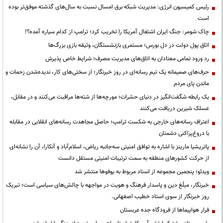
رئیس کمیسیون انرژی: مدیریت شبکه برق امسال نسبت به سال‌های گذشته موفق‌تر بوده
است
چاک شومر: جنگ ایران اشتغال آمریکا را تخریب کرد؛ ترامپ از کدام سیاره آمده؟!
اتاق پول دولت در دل بورس؛ مستمری بازنشستگان، وثیقه بازی بزرگ‌ها
رد ورود تمامی معتادان به اتاق‌های مدیریت مصرف؛ شرایط خاص پذیرش
حرف‌های صمیمانه یک تیم رسانه‌ای در روز خبرنگار؛ از سختی‌های کار، ندیده‌شدن زحمات و
ماندن پای مردم
یک رابطه شگفت‌انگیز در دنیای حشرات؛ مورچه‌ها از شته‌ها مراقبت می‌کنند و در مقابل،
عسلک شیرین دریافت می‌کنند
اعتراف رسانه‌های خارجی به شکست ترامپ؛ حاصل مجاهدت رسانه‌های انقلابی در مقابله
با دروغ‌پراکنی دشمنان
پاتریشیا مارینز با اشاره به توافق امنیتی سه‌جانبه ریاض، اسلام‌آباد و آنکارا، آن را نشانه‌ای
از حرکت کشورهای منطقه به سمت ترتیبات امنیتی مستقل دانست
ویدئو؛ پنجمین مجموعه از اسناد مربوط به یوفوها منتشر شد
خبرنگار، مبلّغ دین و پاسدار فرهنگ و هویت در مواجهه با چالش‌های سیاسی است؛ تبریک
روز خبرنگار از سوی استاد خطیب اصفهانی.
فرار هواپیماها از فرودگاه جده عربستان