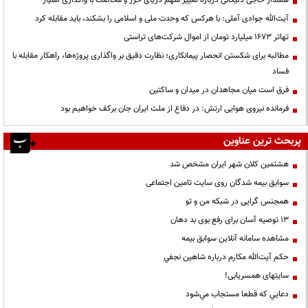
آیت‌الله جوادی آملی: با هرکس که وحدت ملی و اسلامی را بشکند، باید مقابله کرد
تهاتر ۱۶۷۳ میلیارد تومان از اموال شرکت‌های تراستی
مطالبه برای شکستن انحصار پیمانکاری؛ نظارت دقیق بر واگذاری پروژه‌ها، راهکار مقابله با
فساد
فرق است میان مجاهدان در میدان و ساکتین
فرمانده نیروی هوایی ارتش: در دفاع از ملت ایران جان برکف خواهیم بود
پربحث ترین عناوین
هشتمین کلان شهر ایران مشخص شد
سوابق بیمه شدگان روی سایت تامین اجتماعی
همجنس گرایی در شبکه من و تو
13 توصیه آسان برای رفع بوی بد دهان
مشاهده سامانه آنلاين سوابق بیمه
حكم آيت‌الله مكارم درباره شاهين نجفي
سایتهای همسریابی!
دعايي كه قطعا مستجاب مي‌شود