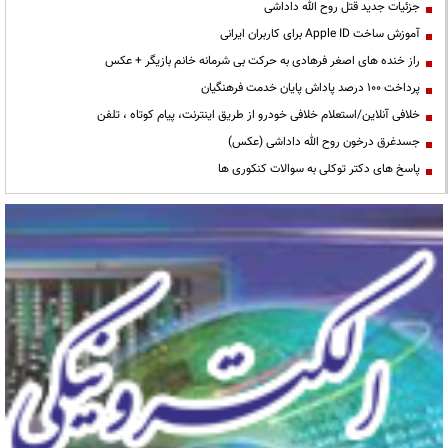
جزئیات جدید قتل روح الله داداشی
آموزش ساخت Apple ID برای کاربران ایرانی
راز خنده های اصغر فرهادی به حرکت بی شرمانه خانم بازیگر + عکس
پرداخت ۱۰۰ درصد پاداش پایان خدمت فرهنگیان
خلافی آنلاین/استعلام خلافی خودرو از طریق اینترنت، پیام کوتاه ، تلفن
جسدغرق درخون روح الله داداشی (عکس)
پاسخ های دکتر توکلی به سوالات کنکوری ها