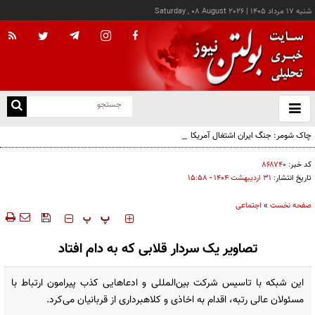
شنبه ۱۷ مرداد ۱۴۰۵
|
Saturday , 08 August 2026
از
و
ته
چاک شومر: جنگ ایران اشتغال آمریکا را تخریب کرد؛ ترامپ از کدام سیاره آمده؟!
ن
نو
کد خبر:
۸۶۸۷۴۰
تاریخ انتشار:
۳۱ ارديبهشت ۱۴۰۴ - ۱۵:۵۸
صفحه نخست
»
اجتماعی
‍‍‍ پ
پ
تصاویر یک سردار قلابی که به دام افتاد
این شبکه با تاسیس شرکت بین‌المللی و ادعاهایی کذب پیرامون ارتباط با
مسئولان عالی رتبه، اقدام به اخاذی و کلاهبرداری از قربانیان می‌کرد.