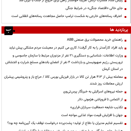
رئیس ستاد مشترک ارتش آمریکا خواستار راهی برای خروج از جنگ با ایران شد
جای خالی «اقتصاد جنگی» در شرایط جنگی
اعتراف رسانه‌های خارجی به شکست ترامپ حاصل مجاهدت رسانه‌های انقلابی است
پربازدید ها
راهنمای خرید محصولات برق صنعتی ABB
باید افراد کارآمدتر را به کار گرفت/ کاری می کنیم در معیشت مردم مشکلی پیش نیاید
وزارت اطلاعات: شناسایی و دستگیری ۲۱ نفر از مزدوران مرتبط با سازمان جاسوسی و
تروریستی رژیم صهیونیستی و بازداشت ۴ نفر از اعضای باندهای مسلح شرارت و اغتشاش
در استان کرمان
معامله بیش از ۴۱۳ هزار تن کالا در بازار فیزیکی بورس کالا / حراج باز و پتروشیمی پیشران
ارزش معاملات روز شدند
حمله نیروهای اسرائیلی به خبرنگار پرس‌تی‌وی
از التماس تا فروپاشی هژمونی دلار
تکذیب شایعه «معافیت سربازان فراری»
جهان با افزایش قیمت مواد غذایی مواجه است
تقسیم غنایم مدیران یا دفاع از تولید؛ پشت‌پرده درخواست توقف یک آیین‌نامه چه بود؟
هشدار حاجی دلیگانی درباره تغییر سهم دریای خزر و مخالفت با واگذاری امتیاز