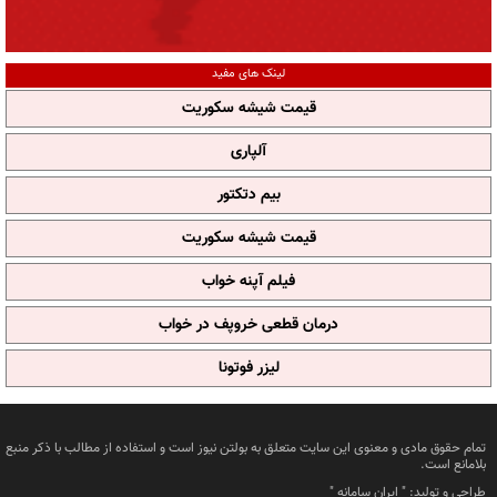
لینک های مفید
قیمت شیشه سکوریت
آلپاری
بیم دتکتور
قیمت شیشه سکوریت
فیلم آپنه خواب
درمان قطعی خروپف در خواب
لیزر فوتونا
تمام حقوق مادی و معنوی این سایت متعلق به بولتن نیوز است و استفاده از مطالب با ذکر منبع
بلامانع است.
طراحی و تولید: "
ایران سامانه
"