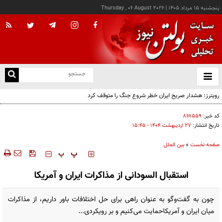
پنجشنبه ۱۵ مرداد ۱۴۰۵
|
Thursday , 06 August 2026
از
و
ته
رویترز: هشدار صریح ایران خطر شروع جنگ را متوقف کرد
ن
نو
کد خبر:
۸۶۸۵۵۹
تاریخ انتشار:
۲۷ ارديبهشت ۱۴۰۴ - ۱۵:۴۵
صفحه نخست
»
بین الملل
‍‍‍ پ
پ
استقبال السودانی از مذاکرات ایران و آمریکا
چون به گفت‌وگو به عنوان راهی برای حل اختلافات باور داریم، از مذاکرات
میان ایران و آمریکاحمایت می‌کنیم و بر رویکردی...