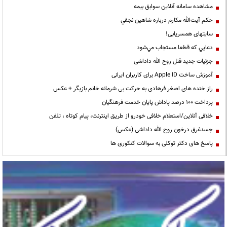
مشاهده سامانه آنلاين سوابق بیمه
حكم آيت‌الله مكارم درباره شاهين نجفي
سایتهای همسریابی!
دعايي كه قطعا مستجاب مي‌شود
جزئیات جدید قتل روح الله داداشی
آموزش ساخت Apple ID برای کاربران ایرانی
راز خنده های اصغر فرهادی به حرکت بی شرمانه خانم بازیگر + عکس
پرداخت ۱۰۰ درصد پاداش پایان خدمت فرهنگیان
خلافی آنلاین/استعلام خلافی خودرو از طریق اینترنت، پیام کوتاه ، تلفن
جسدغرق درخون روح الله داداشی (عکس)
پاسخ های دکتر توکلی به سوالات کنکوری ها