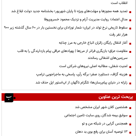
انقلاب است
تمدید همه مجوزها و مهلت‌های ویژه تا پایان شهریور؛ بخشنامه جدید دولت ابلاغ شد
مدالِ اعتماد؛ روایت مدیریت آرام و نزدیک محمود خسروی‌وفا
سقوط تاریخی نرخ تولد در ایران؛ شمار نوزادان برای نخستین بار در ۶۰ سال گذشته زیر ۹۰۰
هزار نفر رفت
آغاز انتقال رایگان زائران اتباع خارجی به مرز چذابه
مقاومت عراق؛ بازیگری فراتر از مرزها | پهپادهای عراقی پیام بازدارندگی را به قلب
سرزمین‌های اشغالی رساندند
‌امنیت شغلی، مطالبه اصلی نیروهای شرکتی است
هزینه گزاف، دستاورد صفر؛ برگه رأی، پاسخی به ماجراجویی ترامپ
زلزله در دنیای پیام‌رسان‌ها؛ تلگرام ناگهان از اپ‌استور اپل حذف شد
پربحث ترین عناوین
هشتمین کلان شهر ایران مشخص شد
سوابق بیمه شدگان روی سایت تامین اجتماعی
همجنس گرایی در شبکه من و تو
13 توصیه آسان برای رفع بوی بد دهان