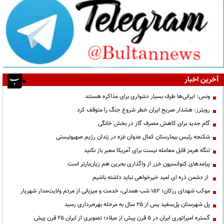
آخرین اخبار
ونس: ایرانی‌ها طرف بسیار دشواری برای مذاکره هستند
رویترز: هشدار صریح ایران خطر شروع جنگ را متوقف کرد
گام جدید برای کاهش مصرف گاز در بخش خانگی
شکنجه رئیس بیمارستان کمال عدوان غزه در زندان رژیم صهیونیستی
تنگه هرمز قابل معامله نیست برای آمریکا معبر باز نکنید
پیامدهای کنوانسیون خزر از واگذاری بحرین هم زیان‌بارتر است
از دشمن ذره ای امید خیرخواهی نباید داشته باشیم
موکب شهدای رزکان؛ ۱۵۲ شب همدلی، خدمت و میزبانی از مردم ولایت‌مدار شهریار
پل شهرستان پل‌سفید پس از ۲۵ سال به مرحله بهره‌برداری رسید
گستره امپراتوری ایران در ۵ قرن پیش از میلاد؛ تصویری از ایران ۲۵ قرن پیش