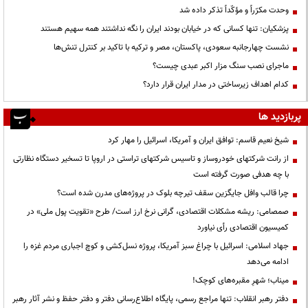
وحدت مکرّراً و مؤکّداً تذکر داده شد
پزشکیان: تنها کسانی که در خیابان بودند ایران را نگه نداشتند همه سهیم هستند
نشست چهارجانبه سعودی، پاکستان، مصر و ترکیه با تاکید بر کنترل تنش‌ها
ماجرای نصب سنگ مزار اکبر عبدی چیست؟
کدام اهداف زیرساختی در مدار ایران قرار دارد؟
پربازدید ها
شیخ نعیم قاسم: توافق ایران و آمریکا، اسرائیل را مهار کرد
از رانت‌ شرکتهای خودروساز و تاسیس شرکتهای تراستی در اروپا تا تسخیر دستگاه نظارتی
با چه هدفی صورت گرفته است
چرا قالب وافل جایگزین سقف تیرچه بلوک در پروژه‌های مدرن شده است؟
صمصامی: ریشه مشکلات اقتصادی، گرانی نرخ ارز است/ طرح «تقویت پول ملی» در
کمیسیون اقتصادی رأی نیاورد
جهاد اسلامی: اسرائیل با چراغ سبز آمریکا، پروژه نسل‌کشی و کوچ اجباری مردم غزه را
ادامه می‌دهد
میناب؛ شهرِ مقبره‌های کوچک!
دفتر رهبر انقلاب: تنها مراجع رسمی، پایگاه اطلاع‌رسانی دفتر و دفتر حفظ و نشر آثار رهبر