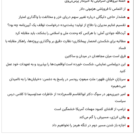
حمله نیروهای اسرائیلی به خبرنگار پرس‌تی‌وی
از التماس تا فروپاشی هژمونی دلار
هشدار حاجی دلیگانی درباره تغییر سهم دریای خزر و مخالفت با واگذاری امتیاز
تقسیم غنایم مدیران یا دفاع از تولید؛ پشت‌پرده درخواست توقف یک آیین‌نامه چه بود؟
آیت‌الله جوادی آملی: با هرکس که وحدت ملی و اسلامی را بشکند، باید مقابله کرد
مطالبه برای شکستن انحصار پیمانکاری؛ نظارت دقیق بر واگذاری پروژه‌ها، راهکار مقابله با
فساد
فرق است میان مجاهدان در میدان و ساکتین
این دیپلماسی نمایشی، شکست خورده است/واقعیت‌ها را بپذیرید و به تعهدات خود عمل
کنید
سربازانِ خیابانِ ظهور؛ ملتِ مبعوثِ رودسر در پاسخ به دشمن: «خیابان‌ها را به ناامیدان
نمی‌دهیم»
امیر دبیری‌مهر در سوگ دکتر ابوالقاسم قاسم‌زاده؛ از خاطرات صداوسیما تا کلاس درس
سیاست
ترامپ از افشای کمبود مهمات آمریکا خشمگین است
وقتی انرژی، مسیرش را گم می‌کند
اجازه باز شدن مسیر دوم در تنگه هرمز را نخواهیم داد