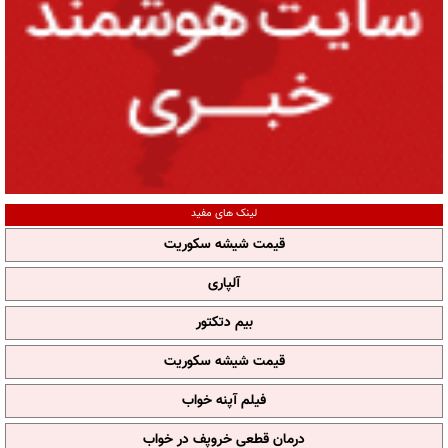
لینک های مفید
قیمت شیشه سکوریت
آلپاری
بیم دتکتور
قیمت شیشه سکوریت
فیلم آپنه خواب
درمان قطعی خروپف در خواب