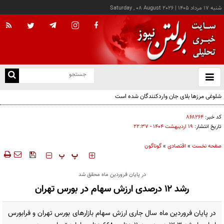
شنبه ۱۷ مرداد ۱۴۰۵
|
Saturday , 08 August 2026
از
و
ته
شلوغی مرزها بلای جان واردکنندگان شده است
ن
نو
کد خبر:
۸۶۸۲۶۴
تاریخ انتشار:
۱۹ ارديبهشت ۱۴۰۴ - ۲۲:۳۷
صفحه نخست
»
اقتصادی
»
گوناگون
‍‍‍ پ
پ
در پایان فروردین ماه محقق شد
رشد ۱۲ درصدی ارزش سهام در بورس تهران
در پایان فروردین ماه سال جاری ارزش سهام بازارهای بورس تهران و فرابورس