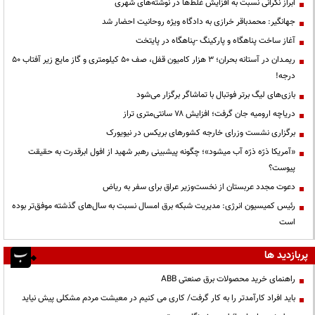
ابراز نگرانی نسبت به افزایش غلط‌ها در نوشته‌های شهری
جهانگیر: محمدباقر خرازی به دادگاه ویژه روحانیت احضار شد
آغاز ساخت پناهگاه و پارکینگ -پناهگاه در پایتخت
ریمـدان در آستانه بحران؛ ۳ هزار کامیون قفل، صف ۵۰ کیلومتری و گاز مایع زیر آفتاب ۵۰
درجه!
بازی‌های لیگ برتر فوتبال با تماشاگر برگزار می‌شود
دریاچه ارومیه جان گرفت؛ افزایش ۷۸ سانتی‌متری تراز
برگزاری نشست وزرای خارجه کشورهای بریکس در نیویورک
«آمریکا ذرّه ذرّه آب میشود»؛ چگونه پیشبینی رهبر شهید از افول ابرقدرت به حقیقت
پیوست؟
دعوت مجدد عربستان از نخست‌وزیر عراق برای سفر به ریاض
رئیس کمیسیون انرژی: مدیریت شبکه برق امسال نسبت به سال‌های گذشته موفق‌تر بوده
است
پربازدید ها
راهنمای خرید محصولات برق صنعتی ABB
باید افراد کارآمدتر را به کار گرفت/ کاری می کنیم در معیشت مردم مشکلی پیش نیاید