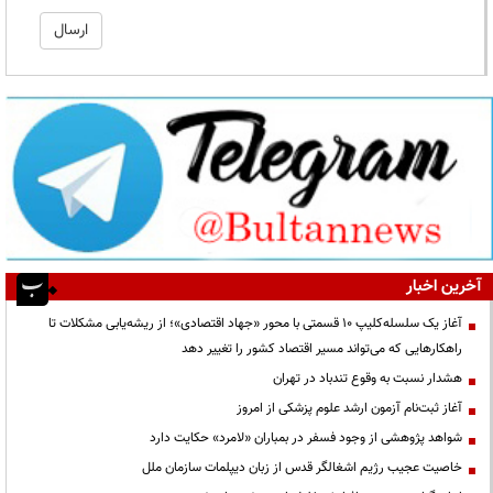
آخرین اخبار
آغاز یک سلسله‌کلیپ ۱۰ قسمتی با محور «جهاد اقتصادی»؛ از ریشه‌یابی مشکلات تا
راهکارهایی که می‌تواند مسیر اقتصاد کشور را تغییر دهد
هشدار نسبت به وقوع تندباد در تهران
آغاز ثبت‌نام آزمون ارشد علوم پزشکی از امروز
شواهد پژوهشی از وجود فسفر در بمباران «لامرد» حکایت دارد
خاصیت عجیب رژیم اشغالگر قدس از زبان دیپلمات سازمان ملل