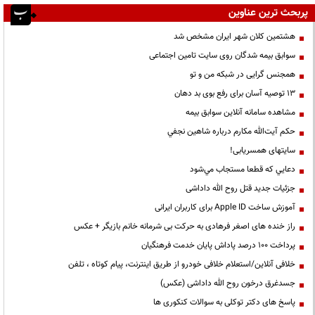
پربحث ترین عناوین
هشتمین کلان شهر ایران مشخص شد
سوابق بیمه شدگان روی سایت تامین اجتماعی
همجنس گرایی در شبکه من و تو
13 توصیه آسان برای رفع بوی بد دهان
مشاهده سامانه آنلاين سوابق بیمه
حكم آيت‌الله مكارم درباره شاهين نجفي
سایتهای همسریابی!
دعايي كه قطعا مستجاب مي‌شود
جزئیات جدید قتل روح الله داداشی
آموزش ساخت Apple ID برای کاربران ایرانی
راز خنده های اصغر فرهادی به حرکت بی شرمانه خانم بازیگر + عکس
پرداخت ۱۰۰ درصد پاداش پایان خدمت فرهنگیان
خلافی آنلاین/استعلام خلافی خودرو از طریق اینترنت، پیام کوتاه ، تلفن
جسدغرق درخون روح الله داداشی (عکس)
پاسخ های دکتر توکلی به سوالات کنکوری ها