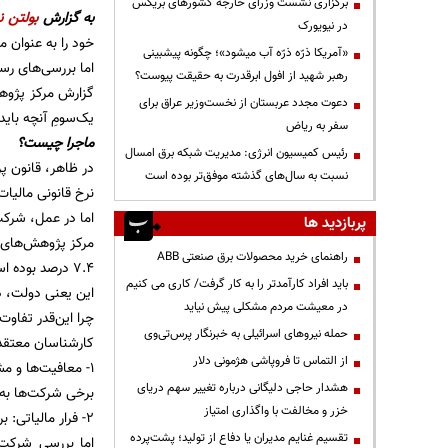
برگزاری نشست وزرای خارجه کشورهای بریکس
به گزارش
بولتن ن
در نیویورک
خود را به عنوان م
«آمریکا ذرّه ذرّه آب میشود»؛ چگونه پیشبینی
اما بررسی‌های رس
رهبر شهید از افول ابرقدرت به حقیقت پیوست؟
دعوت مجدد عربستان از نخست‌وزیر عراق برای
یک‌سومِ آنچه بای
سفر به ریاض
ماجرا چیست؟
رئیس کمیسیون انرژی: مدیریت شبکه برق امسال
در ظاهر، قانون پرداخت مالیات ۲۵ درص
نسبت به سال‌های گذشته موفق‌تر بوده است
نرخ قانونی مالیات بر درآمد شر
اما در عمل، شرکت‌
پربازدید ها
راهنمای خرید محصولات برق صنعتی ABB
۷.۴ درصد بوده است.
باید افراد کارآمدتر را به کار گرفت/ کاری می کنیم
این یعنی دولت، در
در معیشت مردم مشکلی پیش نیاید
چرا این‌قدر تفاوت
حمله نیروهای اسرائیلی به خبرنگار پرس‌تی‌وی
کارشناسان معتقدن
از التماس تا فروپاشی هژمونی دلار
۱- معافیت‌ها و مشوق‌های مالیاتی گسترده:
هشدار حاجی دلیگانی درباره تغییر سهم دریای
برخی شرکت‌ها به 
خزر و مخالفت با واگذاری امتیاز
۲- فرار مالیاتی: برخی دیگر از شرکت‌ها نیز درآمد خود را کمتر از واقعیت اعلام می‌کنند تا مالیات کمتری بپردازند.
تقسیم غنایم مدیران یا دفاع از تولید؛ پشت‌پرده
اما بررسی شرکت