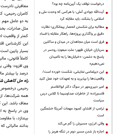
درخواست توقف یک آیین‌نامه چه بود؟
معافیتی نادرست باز
آیت‌الله جوادی آملی: با هرکس که وحدت ملی و
کامران رحیمی، کا
اسلامی را بشکند، باید مقابله کرد
به دو عامل مهم ب
مطالبه برای شکستن انحصار پیمانکاری؛ نظارت
مثل صادرات، بخشو
دقیق بر واگذاری پروژه‌ها، راهکار مقابله با فساد
کمتر از واقعیت اع
فرق است میان مجاهدان در میدان و ساکتین
این کارشناس اقت
سربازانِ خیابانِ ظهور؛ ملتِ مبعوثِ رودسر در
بسیار پایین است.
پاسخ به دشمن: «خیابان‌ها را به ناامیدان
کاملاً قانونی، ما
نمی‌دهیم»
این دیپلماسی نمایشی، شکست خورده است/
درصد یا بیشتر ما
واقعیت‌ها را بپذیرید و به تعهدات خود عمل کنید
راه حل کاهش شکا
امیر دبیری‌مهر در سوگ دکتر ابوالقاسم
رحیمی درخصوص را
قاسم‌زاده؛ از خاطرات صداوسیما تا کلاس درس
سیاست
معاف باشد. این کا
ترامپ از افشای کمبود مهمات آمریکا خشمگین
وی در پاسخ به ا
است
بیندازد، با مقاو
وقتی انرژی، مسیرش را گم می‌کند
بدانند مالیاتی که
اجازه باز شدن مسیر دوم در تنگه هرمز را