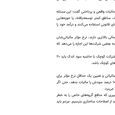
مالیات واقعی و پرداختی گفت: این مسئله
، مناطق کمتر توسعه‌یافته، یا حوزه‌هایی
قانونی استفاده می‌کنند و درآمد خود را
 بالاتری دارند، نرخ مؤثر مالیاتی‌شان
ه بعضی شرکت‌ها این اجازه را می‌دهد که
وی افزود: وقتی یک شرکت بزرگ با سود چند هزار میلیاردی فقط ۵ یا ۶ درصد مالیات می‌دهد و یک شرکت کوچک با حاشیه سود اندک باید ۲۰
 های کوچک باشد.
یاتی و تعیین یک حداقل نرخ مؤثر برای
همه شرکت‌ها، از جمله راهکارهای حل این شکاف است. مثلاً گفته شود هیچ شرکتی نباید کمتر از ۱۰ درصد سودش را مالیات بدهد، حتی اگر
می‌برد.
یری که منافع گروه‌های خاص را به خطر
د از اصلاحات ساختاری بترسیم. مردم باید