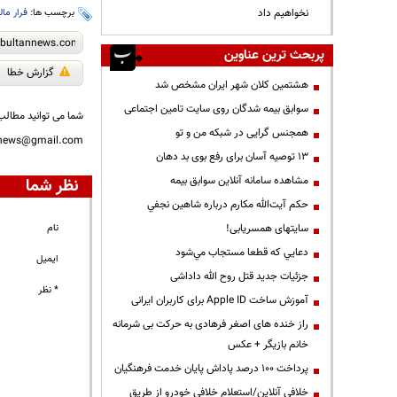
نخواهیم داد
برچسب ها:
فرار مال
پربحث ترین عناوین
گزارش خطا
هشتمین کلان شهر ایران مشخص شد
سوابق بیمه شدگان روی سایت تامین اجتماعی
شما می توانید مطالب 
همجنس گرایی در شبکه من و تو
nnews@gmail.com
13 توصیه آسان برای رفع بوی بد دهان
مشاهده سامانه آنلاين سوابق بیمه
نظر شما
حكم آيت‌الله مكارم درباره شاهين نجفي
سایتهای همسریابی!
نام
دعايي كه قطعا مستجاب مي‌شود
ایمیل
جزئیات جدید قتل روح الله داداشی
* نظر
آموزش ساخت Apple ID برای کاربران ایرانی
راز خنده های اصغر فرهادی به حرکت بی شرمانه
خانم بازیگر + عکس
پرداخت ۱۰۰ درصد پاداش پایان خدمت فرهنگیان
خلافی آنلاین/استعلام خلافی خودرو از طریق