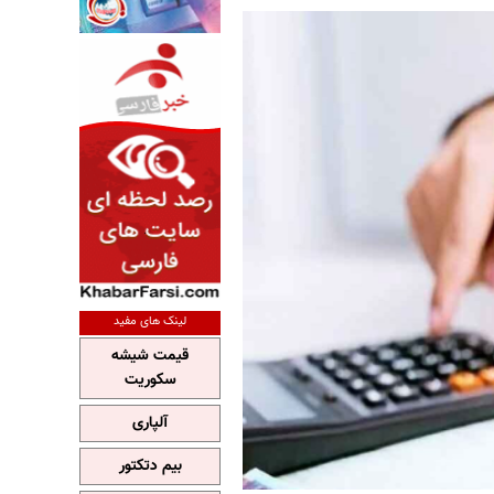
لینک های مفید
قیمت شیشه
سکوریت
آلپاری
بیم دتکتور