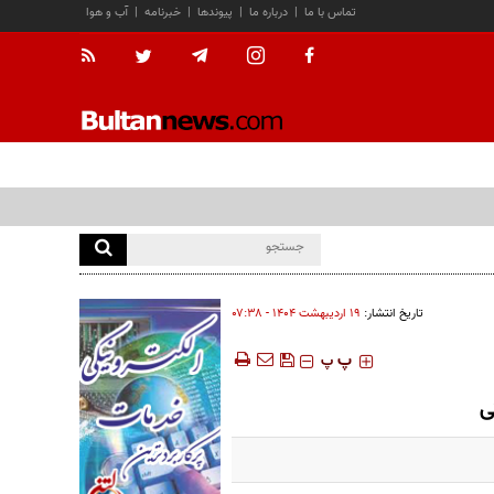
تماس با ما
|
درباره ما
|
پیوندها
|
خبرنامه
|
آب و هوا
تاریخ انتشار:
۱۹ ارديبهشت ۱۴۰۴ - ۰۷:۳۸
‍‍‍ پ
پ
ی