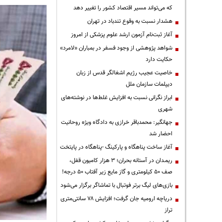
که می‌تواند مسیر اقتصاد کشور را تغییر دهد
هشدار نسبت به وقوع تندباد در تهران
آغاز ثبت‌نام آزمون ارشد علوم پزشکی از امروز
شواهد پژوهشی از وجود فسفر در بمباران «لامرد»
حکایت دارد
خاصیت عجیب رژیم اشغالگر قدس از زبان
دیپلمات سازمان ملل
ابراز نگرانی نسبت به افزایش غلط‌ها در نوشته‌های
شهری
جهانگیر: محمدباقر خرازی به دادگاه ویژه روحانیت
احضار شد
آغاز ساخت پناهگاه و پارکینگ -پناهگاه در پایتخت
ریمـدان در آستانه بحران؛ ۳ هزار کامیون قفل،
صف ۵۰ کیلومتری و گاز مایع زیر آفتاب ۵۰ درجه!
بازی‌های لیگ برتر فوتبال با تماشاگر برگزار می‌شود
دریاچه ارومیه جان گرفت؛ افزایش ۷۸ سانتی‌متری
تراز