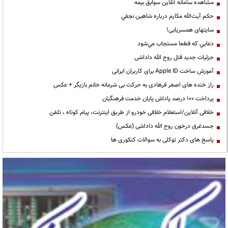
مشاهده سامانه آنلاين سوابق بیمه
حكم آيت‌الله مكارم درباره شاهين نجفي
سایتهای همسریابی!
دعايي كه قطعا مستجاب مي‌شود
جزئیات جدید قتل روح الله داداشی
آموزش ساخت Apple ID برای کاربران ایرانی
راز خنده های اصغر فرهادی به حرکت بی شرمانه خانم بازیگر + عکس
پرداخت ۱۰۰ درصد پاداش پایان خدمت فرهنگیان
خلافی آنلاین/استعلام خلافی خودرو از طریق اینترنت، پیام کوتاه ، تلفن
جسدغرق درخون روح الله داداشی (عکس)
پاسخ های دکتر توکلی به سوالات کنکوری ها