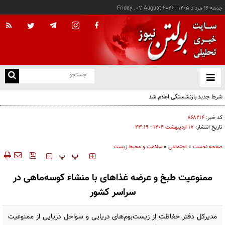
جمعه ۱۶ مرداد ۱۴۰۵
|
Friday , 07 August 2026
از
و
ته
شرط جدید بازنشستگی اعلام شد
ن
نو
کد خبر:
۸۶۸۲۱۴
تاریخ انتشار:
۱۷ ارديبهشت ۱۴۰۴ - ۲۳:۱۹
صفحه نخست
»
اجتماعی
»
سلامت و محیط زیست
‍‍‍ پ
پ
ممنوعیت طبخ و عرضه غذاهای با منشاء کوسه‌ماهی در
سراسر کشور
مدیرکل دفتر حفاظت از زیست‌بوم‌های دریایی و سواحل دریایی از ممنوعیت