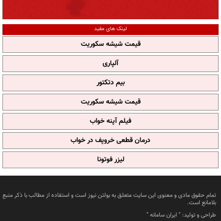
لینک های مفید
قیمت شیشه سکوریت
آلپاری
بیم دتکتور
قیمت شیشه سکوریت
فیلم آپنه خواب
درمان قطعی خروپف در خواب
لیزر فوتونا
تمام حقوق مادی و معنوی این سایت متعلق به بولتن نیوز است و استفاده از مطالب با ذکر منبع
بلامانع است.
طراحی و تولید: "
ایران سامانه
"