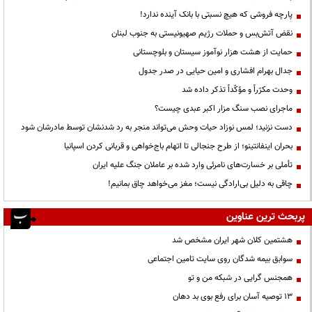
پارچه فروشی که هیچ نسبتی با بانک آینده ندارد!
نقض آتش‌بس و حملات رژیم صهیونیستی به جنوب لبنان
حمایت از هشت هزار نوآموز سیستان و بلوچستانی
جدال بهرام افشاری و امین حیایی در صدر جدول
وحدت مکرّراً و مؤکّداً تذکر داده شد
ماجرای نصب سنگ مزار اکبر عبدی چیست؟
دست نزنید؛ لمس نوزاد حیات وحش می‌تواند منجر به رد شدنشان توسط مادرشان شود
بحران اینفانتینو؛ از طرح جنجالی تا اتهام باج‌خواهی و قربانی کردن اسپانیا
تأملی بر خسارت‌های نامرئی وارد شده بر عاملان جنگ علیه ایران
چاقی به دلیل بی‌ارادگی نیست؛ مغز می‌خواهد چاق بمانیم!
پربحث ترین عناوین
هشتمین کلان شهر ایران مشخص شد
سوابق بیمه شدگان روی سایت تامین اجتماعی
همجنس گرایی در شبکه من و تو
13 توصیه آسان برای رفع بوی بد دهان