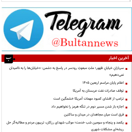
آخرین اخبار
سربازانِ خیابانِ ظهور؛ ملتِ مبعوثِ رودسر در پاسخ به دشمن: «خیابان‌ها را به ناامیدان
نمی‌دهیم»
اعلام پایان مراسم اربعین ۱۴۰۵
توقف صادرات نفت عربستان به آمریکا
ترامپ از افشای کمبود مهمات آمریکا خشمگین است
اجازه باز شدن مسیر دوم در تنگه هرمز را نخواهیم داد
فرق است میان مجاهدان در میدان و ساکتین
یکصد و پنجاه و سومین شب خدمت؛ موکب شهدای رزکان، تریبون مردم و مطالبه‌گر حل
ریشه‌ای مشکلات شهری