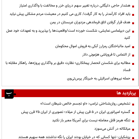
هشدار حاجی دلیگانی درباره تغییر سهم دریای خزر و مخالفت با واگذاری امتیاز
باید افراد کارآمدتر را به کار گرفت/ کاری می کنیم در معیشت مردم مشکلی پیش نیاید
هدف قرار گرفتن اتاق‌ فرماندهی مزدوران عربستان در یمن
این دیپلماسی نمایشی، شکست خورده است/واقعیت‌ها را بپذیرید و به تعهدات خود عمل
کنید
امید مالباختگان رمزارز آبکی به فروش اموال محکومان
از التماس تا فروپاشی هژمونی دلار
مطالبه برای شکستن انحصار پیمانکاری؛ نظارت دقیق بر واگذاری پروژه‌ها، راهکار مقابله با
فساد
حمله نیروهای اسرائیلی به خبرنگار پرس‌تی‌وی
پربازدید ها
تشخیص روان‌شناختی ترامپ: «او تجسم خالص شیطان است!»
گستره امپراتوری ایران در ۵ قرن پیش از میلاد؛ تصویری از ایران ۲۵ قرن پیش
تنگه هرمز قابل معامله نیست برای آمریکا معبر باز نکنید
میانکاله در آتش می‌سوزد
پزشکیان: تنها کسانی که در خیابان بودند ایران را نگه نداشتند همه سهیم هستند