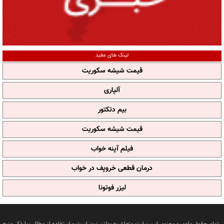
لینک های مفید
قیمت شیشه سکوریت
آلپاری
بیم دتکتور
قیمت شیشه سکوریت
فیلم آپنه خواب
درمان قطعی خروپف در خواب
لیزر فوتونا