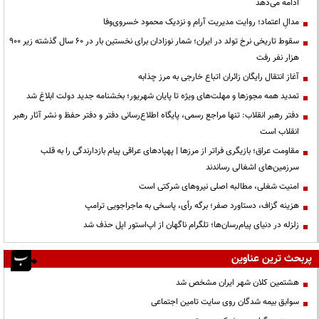
ادامه می‌دهد
مدالِ اعتماد؛ روایت مدیریت آرام و نزدیک محمود خسروی‌وفا
سقوط تاریخی نرخ تولد در ایران؛ شمار نوزادان برای نخستین بار در ۶۰ سال گذشته زیر ۹۰۰
هزار نفر رفت
آغاز انتقال رایگان زائران اتباع خارجی به مرز چذابه
تمدید همه مجوزها و مهلت‌های ویژه تا پایان شهریور؛ بخشنامه جدید دولت ابلاغ شد
دفتر رهبر انقلاب: تنها مراجع رسمی، پایگاه اطلاع‌رسانی دفتر و دفتر حفظ و نشر آثار رهبر
انقلاب است
مقاومت عراق؛ بازیگری فراتر از مرزها | پهپادهای عراقی پیام بازدارندگی را به قلب
سرزمین‌های اشغالی رساندند
‌امنیت شغلی، مطالبه اصلی نیروهای شرکتی است
هزینه گزاف، دستاورد صفر؛ برگه رأی، پاسخی به ماجراجویی ترامپ
زلزله در دنیای پیام‌رسان‌ها؛ تلگرام ناگهان از اپ‌استور اپل حذف شد
پربحث ترین عناوین
هشتمین کلان شهر ایران مشخص شد
سوابق بیمه شدگان روی سایت تامین اجتماعی