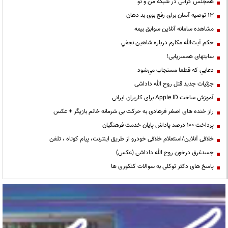
همجنس گرایی در شبکه من و تو
13 توصیه آسان برای رفع بوی بد دهان
مشاهده سامانه آنلاين سوابق بیمه
حكم آيت‌الله مكارم درباره شاهين نجفي
سایتهای همسریابی!
دعايي كه قطعا مستجاب مي‌شود
جزئیات جدید قتل روح الله داداشی
آموزش ساخت Apple ID برای کاربران ایرانی
راز خنده های اصغر فرهادی به حرکت بی شرمانه خانم بازیگر + عکس
پرداخت ۱۰۰ درصد پاداش پایان خدمت فرهنگیان
خلافی آنلاین/استعلام خلافی خودرو از طریق اینترنت، پیام کوتاه ، تلفن
جسدغرق درخون روح الله داداشی (عکس)
پاسخ های دکتر توکلی به سوالات کنکوری ها