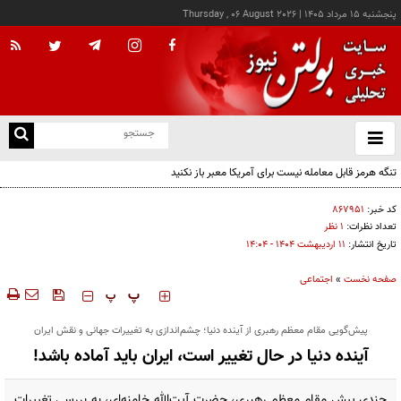
پنجشنبه ۱۵ مرداد ۱۴۰۵
|
Thursday , 06 August 2026
از
و
ته
تنگه هرمز قابل معامله نیست برای آمریکا معبر باز نکنید
ن
نو
کد خبر:
۸۶۷۹۵۱
تعداد نظرات:
۱ نظر
تاریخ انتشار:
۱۱ ارديبهشت ۱۴۰۴ - ۱۴:۰۴
صفحه نخست
»
اجتماعی
‍‍‍ پ
پ
پیش‌گویی مقام معظم رهبری از آینده دنیا؛ چشم‌اندازی به تغییرات جهانی و نقش ایران
آینده دنیا در حال تغییر است، ایران باید آماده باشد!
چندی پیش مقام معظم رهبری، حضرت آیت‌الله خامنه‌ای، به بررسی تغییرات