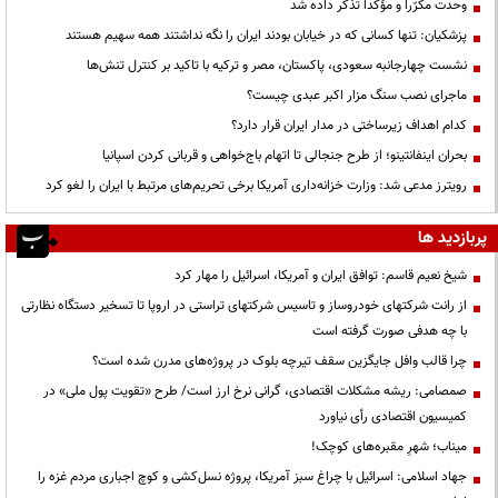
وحدت مکرّراً و مؤکّداً تذکر داده شد
پزشکیان: تنها کسانی که در خیابان بودند ایران را نگه نداشتند همه سهیم هستند
نشست چهارجانبه سعودی، پاکستان، مصر و ترکیه با تاکید بر کنترل تنش‌ها
ماجرای نصب سنگ مزار اکبر عبدی چیست؟
کدام اهداف زیرساختی در مدار ایران قرار دارد؟
بحران اینفانتینو؛ از طرح جنجالی تا اتهام باج‌خواهی و قربانی کردن اسپانیا
رویترز مدعی شد: وزارت خزانه‌داری آمریکا برخی تحریم‌های مرتبط با ایران را لغو کرد
پربازدید ها
شیخ نعیم قاسم: توافق ایران و آمریکا، اسرائیل را مهار کرد
از رانت‌ شرکتهای خودروساز و تاسیس شرکتهای تراستی در اروپا تا تسخیر دستگاه نظارتی
با چه هدفی صورت گرفته است
چرا قالب وافل جایگزین سقف تیرچه بلوک در پروژه‌های مدرن شده است؟
صمصامی: ریشه مشکلات اقتصادی، گرانی نرخ ارز است/ طرح «تقویت پول ملی» در
کمیسیون اقتصادی رأی نیاورد
میناب؛ شهرِ مقبره‌های کوچک!
جهاد اسلامی: اسرائیل با چراغ سبز آمریکا، پروژه نسل‌کشی و کوچ اجباری مردم غزه را