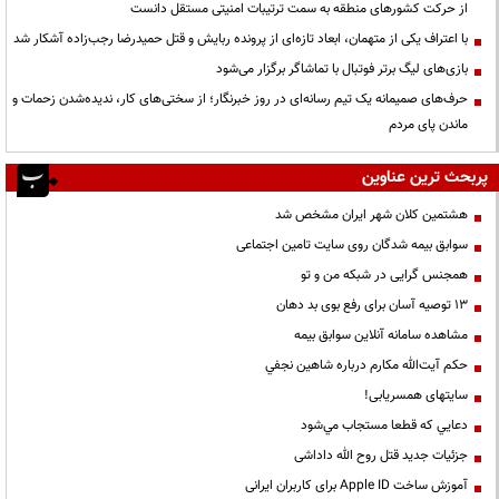
از حرکت کشورهای منطقه به سمت ترتیبات امنیتی مستقل دانست
با اعتراف یکی از متهمان، ابعاد تازه‌ای از پرونده ربایش و قتل حمیدرضا رجب‌زاده آشکار شد
بازی‌های لیگ برتر فوتبال با تماشاگر برگزار می‌شود
حرف‌های صمیمانه یک تیم رسانه‌ای در روز خبرنگار؛ از سختی‌های کار، ندیده‌شدن زحمات و
ماندن پای مردم
پربحث ترین عناوین
هشتمین کلان شهر ایران مشخص شد
سوابق بیمه شدگان روی سایت تامین اجتماعی
همجنس گرایی در شبکه من و تو
13 توصیه آسان برای رفع بوی بد دهان
مشاهده سامانه آنلاين سوابق بیمه
حكم آيت‌الله مكارم درباره شاهين نجفي
سایتهای همسریابی!
دعايي كه قطعا مستجاب مي‌شود
جزئیات جدید قتل روح الله داداشی
آموزش ساخت Apple ID برای کاربران ایرانی