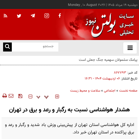
دوشنبه ۱۹ مرداد ۱۴۰۵
|
Monday , 10 August 2026
از
و
ته
دولت فعلابرنامه‌ای برای ورود اتوبوس‌های کارکرده خارجی ندارد
ن
نو
کد خبر:
۸۶۷۷۹۳
تاریخ انتشار:
۰۶ ارديبهشت ۱۴۰۴ - ۱۶:۳۱
صفحه نخست
»
اجتماعی
»
سلامت و محیط زیست
‍‍‍ پ
پ
هشدار هواشناسی نسبت به رگبار و رعد و برق در تهران
اداره کل هواشناسی استان تهران از پیش‌بینی وزش باد شدید و رگبار و رعد و
برق پراکنده در استان تهران خبر داد.