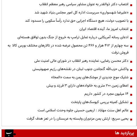
انتصاب دکتر ذوالقدر به عنوان مشاور سیاسی رهبر معظم انقلاب
«علیرضا شهسواری» سرپرست اداره کل امور مجلس بنیاد شهید شد
با تصویب دولت، هیچ دستگاه اجرایی حق ندارد رأساً سکویی را مسدود کند
انتخاب امروز ما، آینده اقتصاد ایران
ادعای رسانه آمریکایی درباره تمایل ترامپ به خروج از جنگ بدون توافق هسته‌ای
سه چهارم از ۴۱۲ هزار و ۴۶۶ تن محصول عرضه شده در تالارهای مختلف بورس کالا به
فروش نرفت
دکتر محسن رضایی، نماینده رهبر انقلاب در شورای عالی امنیت ملی
واکنش حزب‌الله گنجاندن جنوب لبنان در نقشه‌های رژیم صهیونیستی
شلیک موج جدیدی از موشک‌های یمن به سمت «المخا»
اعطای زمین ۲۰۰ متری به خانواده‌های دارای ۳ فرزند و بیش
۱۴ میلیون مجرد در کشور داریم
تشکیل کمیته بررسی کیوسک‌های پایتخت
عالم اهل سنت مهاباد : اربعین حسینی جلوه وحدت اسلامی است
یحیی سریع: ارتش یمن مزدوران وابسته به عربستان را در تعز هدف گرفت
پربازدید ها