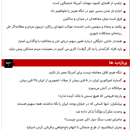
ترامپ از افشای کمبود مهمات آمریکا خشمگین است
اجازه باز شدن مسیر دوم در تنگه هرمز را نخواهیم داد
فرق است میان مجاهدان در میدان و ساکتین
یکصد و پنجاه و سومین شب خدمت؛ موکب شهدای رزکان، تریبون مردم و مطالبه‌گر حل
ریشه‌ای مشکلات شهری
هشدار حاجی دلیگانی درباره تغییر سهم دریای خزر و مخالفت با واگذاری امتیاز
باید افراد کارآمدتر را به کار گرفت/ کاری می کنیم در معیشت مردم مشکلی پیش نیاید
پربازدید ها
تنگه هرمز قابل معامله نیست برای آمریکا معبر باز نکنید
گستره امپراتوری ایران در ۵ قرن پیش از میلاد؛ تصویری از ایران ۲۵ قرن پیش
میانکاله در آتش می‌سوزد
پارچه فروشی که هیچ نسبتی با بانک آینده ندارد!
پزشکیان: تنها کسانی که در خیابان بودند ایران را نگه نداشتند همه سهیم هستند
وحدت مکرّراً و مؤکّداً تذکر داده شد
ماجرای نصب سنگ مزار اکبر عبدی چیست؟
بحران اینفانتینو؛ از طرح جنجالی تا اتهام باج‌خواهی و قربانی کردن اسپانیا