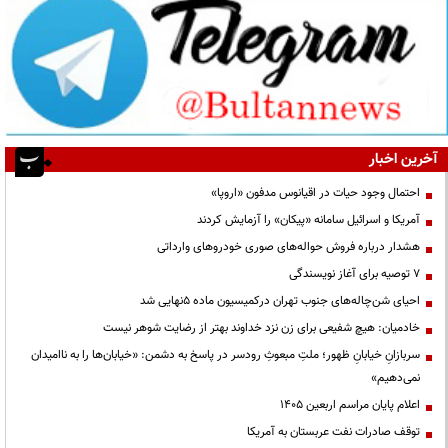
آخرین اخبار
احتمال وجود حیات در اقیانوس مدفون «اروپا»
آمریکا و اسرائیل سامانه «پیکان» را آزمایش کردند
هشدار درباره فروش حواله‌های صوری خودروهای وارداتی
۷ توصیه برای آغاز نویسندگی
احیای شن‌چاله‌های جنوب تهران درکمیسیون ماده ۵نهایی شد
خادمیان: هیچ شفیعی برای زن نزد خداوند بهتر از رضایت شوهر نیست
سربازانِ خیابانِ ظهور؛ ملتِ مبعوثِ رودسر در پاسخ به دشمن: «خیابان‌ها را به ناامیدان
نمی‌دهیم»
اعلام پایان مراسم اربعین ۱۴۰۵
توقف صادرات نفت عربستان به آمریکا