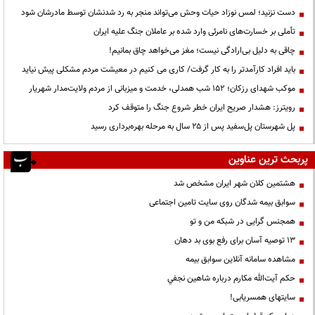
دست نزنید؛ لمس نوزاد حیات وحش می‌تواند منجر به رد شدنشان توسط مادرشان شود
تأملی بر خسارت‌های نامرئی وارد شده بر عاملان جنگ علیه ایران
چاقی به دلیل بی‌ارادگی نیست؛ مغز می‌خواهد چاق بمانیم!
باید افراد کارآمدتر را به کار گرفت/ کاری می کنیم در معیشت مردم مشکلی پیش نیاید
موکب شهدای رزکان؛ ۱۵۲ شب همدلی، خدمت و میزبانی از مردم ولایت‌مدار شهریار
رویترز: هشدار صریح ایران خطر شروع جنگ را متوقف کرد
پل شهرستان پل‌سفید پس از ۲۵ سال به مرحله بهره‌برداری رسید
پربحث ترین عناوین
هشتمین کلان شهر ایران مشخص شد
سوابق بیمه شدگان روی سایت تامین اجتماعی
همجنس گرایی در شبکه من و تو
13 توصیه آسان برای رفع بوی بد دهان
مشاهده سامانه آنلاين سوابق بیمه
حكم آيت‌الله مكارم درباره شاهين نجفي
سایتهای همسریابی!