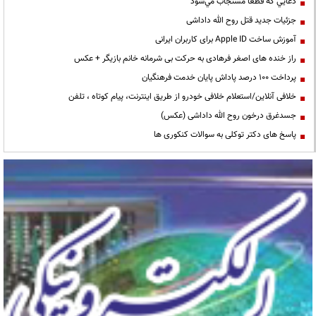
دعايي كه قطعا مستجاب مي‌شود
جزئیات جدید قتل روح الله داداشی
آموزش ساخت Apple ID برای کاربران ایرانی
راز خنده های اصغر فرهادی به حرکت بی شرمانه خانم بازیگر + عکس
پرداخت ۱۰۰ درصد پاداش پایان خدمت فرهنگیان
خلافی آنلاین/استعلام خلافی خودرو از طریق اینترنت، پیام کوتاه ، تلفن
جسدغرق درخون روح الله داداشی (عکس)
پاسخ های دکتر توکلی به سوالات کنکوری ها