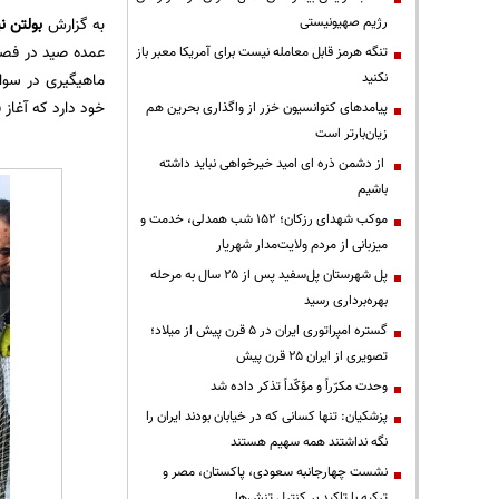
رژیم صهیونیستی
به گزارش
بولتن نی
عمده صید در فصل
تنگه هرمز قابل معامله نیست برای آمریکا معبر باز
نکنید
خود دارد که آغاز فصل صید تا امروز
پیامدهای کنوانسیون خزر از واگذاری بحرین هم
زیان‌بارتر است
از دشمن ذره ای امید خیرخواهی نباید داشته
باشیم
موکب شهدای رزکان؛ ۱۵۲ شب همدلی، خدمت و
میزبانی از مردم ولایت‌مدار شهریار
پل شهرستان پل‌سفید پس از ۲۵ سال به مرحله
بهره‌برداری رسید
گستره امپراتوری ایران در ۵ قرن پیش از میلاد؛
تصویری از ایران ۲۵ قرن پیش
وحدت مکرّراً و مؤکّداً تذکر داده شد
پزشکیان: تنها کسانی که در خیابان بودند ایران را
نگه نداشتند همه سهیم هستند
نشست چهارجانبه سعودی، پاکستان، مصر و
ترکیه با تاکید بر کنترل تنش‌ها