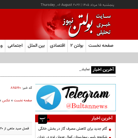
پنجشنبه ۱۵ مرداد ۱۴۰۵
|
Thursday , 06 August 2026
صفحه نخست
بولتن ۲
اقتصادی
بین الملل
اجتماعی
ور
آخرین اخبار
نمایشگاه صنایع‌دستی «از ریشه تا امروز» - کرج
کد خبر:
۸۶۵۶۶۰
صفحه نخست
»
عکس
»
آخرین اخبار
فصل صید ماهی از ۲۰ مهر ماه سال ۱۴۰۳ آغاز شده است و تا اواسط فروردین ۱۴۰۴ ادامه خواهد داشت.
گام جدید برای کاهش مصرف گاز در بخش خانگی
شکنجه رئیس بیمارستان کمال عدوان غزه در زندان