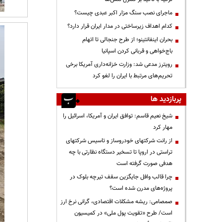
ماجرای نصب سنگ مزار اکبر عبدی چیست؟
کدام اهداف زیرساختی در مدار ایران قرار دارد؟
بحران اینفانتینو؛ از طرح جنجالی تا اتهام
باج‌خواهی و قربانی کردن اسپانیا
رویترز مدعی شد: وزارت خزانه‌داری آمریکا برخی
تحریم‌های مرتبط با ایران را لغو کرد
پربازدید ها
شیخ نعیم قاسم: توافق ایران و آمریکا، اسرائیل را
مهار کرد
از رانت‌ شرکتهای خودروساز و تاسیس شرکتهای
تراستی در اروپا تا تسخیر دستگاه نظارتی با چه
هدفی صورت گرفته است
چرا قالب وافل جایگزین سقف تیرچه بلوک در
پروژه‌های مدرن شده است؟
صمصامی: ریشه مشکلات اقتصادی، گرانی نرخ ارز
است/ طرح «تقویت پول ملی» در کمیسیون