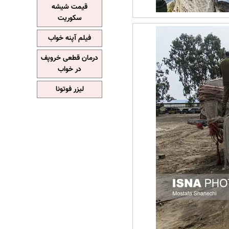
قیمت شیشه
سکوریت
فیلم آپنه خواب
درمان قطعی خروپف
در خواب
لیزر فوتونا