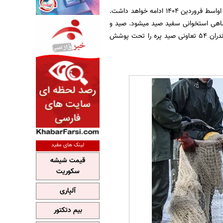
به نقل از ایسنا، فصل صید ماهی از ۲۰ مهر ماه سال ۱۴۰۳ آغاز شده است و تا اواسط فروردین ۱۴۰۴ ادامه خواهد داشت.
اهی استخوانی سفید صید میشود. صید و
ماهیگیری در سواحل دریای مازندران به روش سنتی "پره" انجام میشود. اداره کل شیلات استان مازندران ۵۴ تعاونی صید پره را تحت پوشش
لینک های مفید
قیمت شیشه
سکوریت
آلپاری
بیم دتکتور