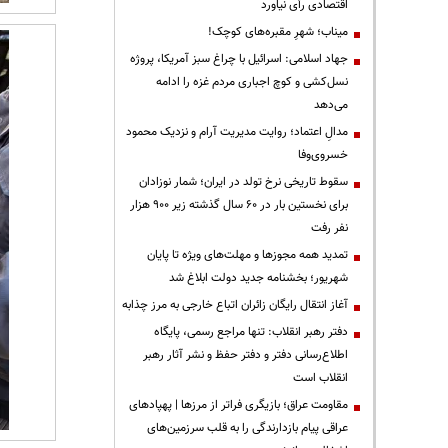
اقتصادی رأی نیاورد
میناب؛ شهرِ مقبره‌های کوچک!
جهاد اسلامی: اسرائیل با چراغ سبز آمریکا، پروژه
نسل‌کشی و کوچ اجباری مردم غزه را ادامه
می‌دهد
مدالِ اعتماد؛ روایت مدیریت آرام و نزدیک محمود
خسروی‌وفا
سقوط تاریخی نرخ تولد در ایران؛ شمار نوزادان
برای نخستین بار در ۶۰ سال گذشته زیر ۹۰۰ هزار
نفر رفت
تمدید همه مجوزها و مهلت‌های ویژه تا پایان
شهریور؛ بخشنامه جدید دولت ابلاغ شد
آغاز انتقال رایگان زائران اتباع خارجی به مرز چذابه
دفتر رهبر انقلاب: تنها مراجع رسمی، پایگاه
اطلاع‌رسانی دفتر و دفتر حفظ و نشر آثار رهبر
انقلاب است
مقاومت عراق؛ بازیگری فراتر از مرزها | پهپادهای
عراقی پیام بازدارندگی را به قلب سرزمین‌های