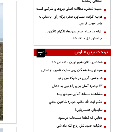
اشغالی رساندند
‌امنیت شغلی، مطالبه اصلی نیروهای شرکتی است
هزینه گزاف، دستاورد صفر؛ برگه رأی، پاسخی به
ماجراجویی ترامپ
زلزله در دنیای پیام‌رسان‌ها؛ تلگرام ناگهان از
اپ‌استور اپل حذف شد
پربحث ترین عناوین
هشتمین کلان شهر ایران مشخص شد
سوابق بیمه شدگان روی سایت تامین اجتماعی
همجنس گرایی در شبکه من و تو
13 توصیه آسان برای رفع بوی بد دهان
مشاهده سامانه آنلاين سوابق بیمه
حكم آيت‌الله مكارم درباره شاهين نجفي
سایتهای همسریابی!
دعايي كه قطعا مستجاب مي‌شود
جزئیات جدید قتل روح الله داداشی