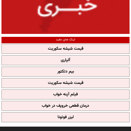
لینک های مفید
قیمت شیشه سکوریت
آلپاری
بیم دتکتور
قیمت شیشه سکوریت
فیلم آپنه خواب
درمان قطعی خروپف در خواب
لیزر فوتونا