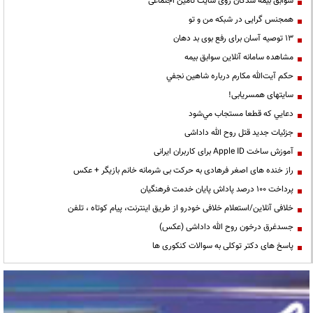
سوابق بیمه شدگان روی سایت تامین اجتماعی
همجنس گرایی در شبکه من و تو
13 توصیه آسان برای رفع بوی بد دهان
مشاهده سامانه آنلاين سوابق بیمه
حكم آيت‌الله مكارم درباره شاهين نجفي
سایتهای همسریابی!
دعايي كه قطعا مستجاب مي‌شود
جزئیات جدید قتل روح الله داداشی
آموزش ساخت Apple ID برای کاربران ایرانی
راز خنده های اصغر فرهادی به حرکت بی شرمانه خانم بازیگر + عکس
پرداخت ۱۰۰ درصد پاداش پایان خدمت فرهنگیان
خلافی آنلاین/استعلام خلافی خودرو از طریق اینترنت، پیام کوتاه ، تلفن
جسدغرق درخون روح الله داداشی (عکس)
پاسخ های دکتر توکلی به سوالات کنکوری ها