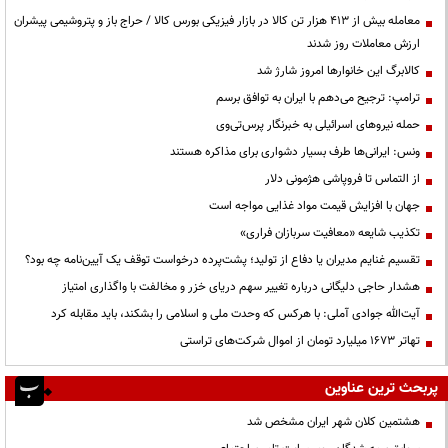
معامله بیش از ۴۱۳ هزار تن کالا در بازار فیزیکی بورس کالا / حراج باز و پتروشیمی پیشران
ارزش معاملات روز شدند
کالابرگ این خانوارها امروز شارژ شد
ترامپ: ترجیح می‌دهم با ایران به توافق برسم
حمله نیروهای اسرائیلی به خبرنگار پرس‌تی‌وی
ونس: ایرانی‌ها طرف بسیار دشواری برای مذاکره هستند
از التماس تا فروپاشی هژمونی دلار
جهان با افزایش قیمت مواد غذایی مواجه است
تکذیب شایعه «معافیت سربازان فراری»
تقسیم غنایم مدیران یا دفاع از تولید؛ پشت‌پرده درخواست توقف یک آیین‌نامه چه بود؟
هشدار حاجی دلیگانی درباره تغییر سهم دریای خزر و مخالفت با واگذاری امتیاز
آیت‌الله جوادی آملی: با هرکس که وحدت ملی و اسلامی را بشکند، باید مقابله کرد
تهاتر ۱۶۷۳ میلیارد تومان از اموال شرکت‌های تراستی
پربحث ترین عناوین
هشتمین کلان شهر ایران مشخص شد