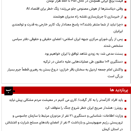
قیمت‌ برنج ایرانی همچنان در کانال ۴۵۰ تا ۵۵۰ هزار تومان
وقتی دیتاسنترها از هوش مصنوعی جلو می‌زنند؛ زنگ خطر برای اقتصاد AI
از خبرسازی تا جریان‌سازی نقشه راه مدیران هوشمند
«چرا نباید از شما متنفر باشند؟»؛ پاسخ معنادار یک کاربر خارجی به قدرت و توانمندی
ایرانیان
پس از رأی شورای مرکزی جبهه ایران اسلامی؛ اعضای حقیقی و حقوقی دفتر سیاسی
مشخص شدند
بسنت مدعی شد: به زودی شاهد توافق با ایران خواهیم بود
دستگیری ۱۰۴ مظنون طی عملیات‌هایی علیه داعش در ترکیه
واکنش امام جمعه اردبیل به سخنان باقر خرازی: دروغ بستن به رهبری قطعاً جرم بسیار
بزرگی است
پربازدید ها
باید افراد کارآمدتر را به کار گرفت/ کاری می کنیم در معیشت مردم مشکلی پیش نیاید
رویترز: هشدار صریح ایران خطر شروع جنگ را متوقف کرد
وزارت اطلاعات: شناسایی و دستگیری ۲۱ نفر از مزدوران مرتبط با سازمان جاسوسی و
تروریستی رژیم صهیونیستی و بازداشت ۴ نفر از اعضای باندهای مسلح شرارت و اغتشاش
در استان کرمان